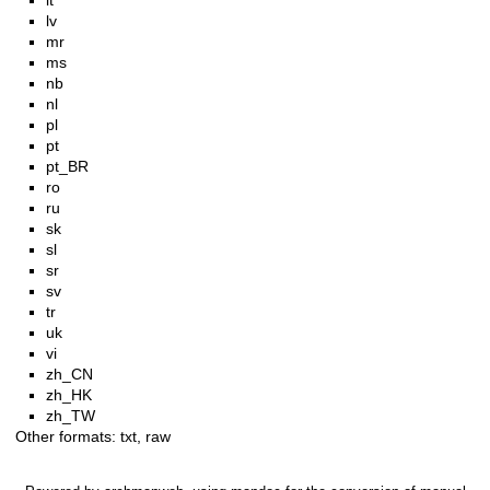
lt
lv
mr
ms
nb
nl
pl
pt
pt_BR
ro
ru
sk
sl
sr
sv
tr
uk
vi
zh_CN
zh_HK
zh_TW
Other formats:
txt
,
raw