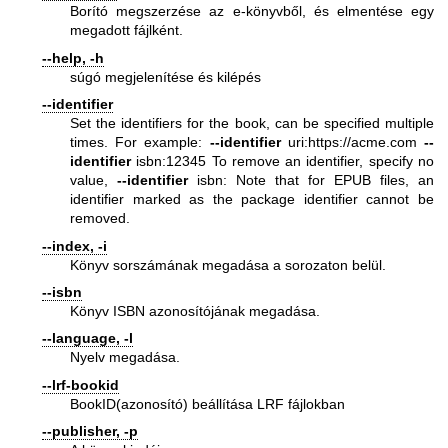
Borító megszerzése az e-könyvből, és elmentése egy
megadott fájlként.
--help, -h
súgó megjelenítése és kilépés
--identifier
Set the identifiers for the book, can be specified multiple
times. For example:
--identifier
uri:
https://acme.com
--
identifier
isbn:12345 To remove an identifier, specify no
value,
--identifier
isbn: Note that for EPUB files, an
identifier marked as the package identifier cannot be
removed.
--index, -i
Könyv sorszámának megadása a sorozaton belül.
--isbn
Könyv ISBN azonosítójának megadása.
--language, -l
Nyelv megadása.
--lrf-bookid
BookID(azonosító) beállítása LRF fájlokban
--publisher, -p