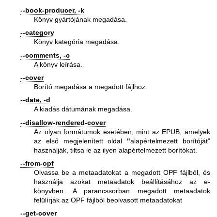
--book-producer, -k
Könyv gyártójának megadása.
--category
Könyv kategória megadása.
--comments, -c
A könyv leírása.
--cover
Borító megadása a megadott fájlhoz.
--date, -d
A kiadás dátumának megadása.
--disallow-rendered-cover
Az olyan formátumok esetében, mint az EPUB, amelyek
az első megjelenített oldal
"
alapértelmezett borítóját”
használják, tiltsa le az ilyen alapértelmezett borítókat.
--from-opf
Olvassa be a metaadatokat a megadott OPF fájlból, és
használja azokat metaadatok beállításához az e-
könyvben. A parancssorban megadott metaadatok
felülírják az OPF fájlból beolvasott metaadatokat
--get-cover