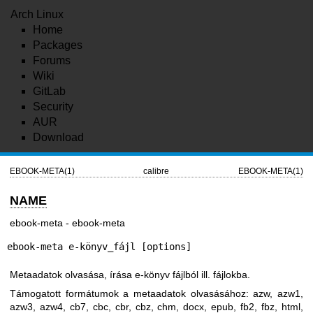
Arch Linux
Home
Packages
Forums
Wiki
GitLab
Security
AUR
Download
EBOOK-META(1)
calibre
EBOOK-META(1)
NAME
ebook-meta - ebook-meta
ebook-meta e-könyv_fájl [options]
Metaadatok olvasása, írása e-könyv fájlból ill. fájlokba.
Támogatott formátumok a metaadatok olvasásához: azw, azw1,
azw3, azw4, cb7, cbc, cbr, cbz, chm, docx, epub, fb2, fbz, html,