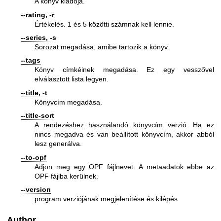
A könyv kiadója.
--rating, -r
Értékelés. 1 és 5 közötti számnak kell lennie.
--series, -s
Sorozat megadása, amibe tartozik a könyv.
--tags
Könyv címkéinek megadása. Ez egy vesszővel
elválasztott lista legyen.
--title, -t
Könyvcím megadása.
--title-sort
A rendezéshez használandó könyvcím verzió. Ha ez
nincs megadva és van beállított könyvcím, akkor abból
lesz generálva.
--to-opf
Adjon meg egy OPF fájlnevet. A metaadatok ebbe az
OPF fájlba kerülnek.
--version
program verziójának megjelenítése és kilépés
Author