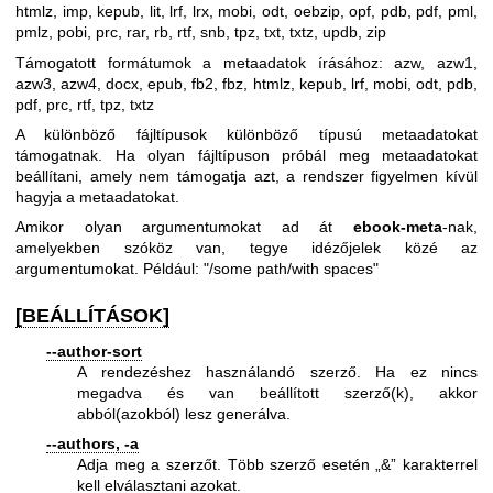
htmlz, imp, kepub, lit, lrf, lrx, mobi, odt, oebzip, opf, pdb, pdf, pml,
pmlz, pobi, prc, rar, rb, rtf, snb, tpz, txt, txtz, updb, zip
Támogatott formátumok a metaadatok írásához: azw, azw1,
azw3, azw4, docx, epub, fb2, fbz, htmlz, kepub, lrf, mobi, odt, pdb,
pdf, prc, rtf, tpz, txtz
A különböző fájltípusok különböző típusú metaadatokat
támogatnak. Ha olyan fájltípuson próbál meg metaadatokat
beállítani, amely nem támogatja azt, a rendszer figyelmen kívül
hagyja a metaadatokat.
Amikor olyan argumentumokat ad át
ebook-meta
-nak,
amelyekben szóköz van, tegye idézőjelek közé az
argumentumokat. Például: "/some path/with spaces"
[BEÁLLÍTÁSOK]
--author-sort
A rendezéshez használandó szerző. Ha ez nincs
megadva és van beállított szerző(k), akkor
abból(azokból) lesz generálva.
--authors, -a
Adja meg a szerzőt. Több szerző esetén „&” karakterrel
kell elválasztani azokat.