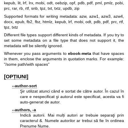
kepub, lit, lrf, lrx, mobi, odt, oebzip, opf, pdb, pdf, pml, pmlz, pobi,
prc, rar, rb, rtf, snb, tpz, txt, txtz, updb, zip
Supported formats for writing metadata: azw, azw1, azw3, azw4,
docx, epub, fb2, fbz, htmlz, kepub, lrf, mobi, odt, pdb, pdf, prc, rtf,
tpz, txtz
Different file types support different kinds of metadata. If you try to
set some metadata on a file type that does not support it, the
metadata will be silently ignored.
Whenever you pass arguments to
ebook-meta
that have spaces
in them, enclose the arguments in quotation marks. For example:
"/some path/with spaces"
[OPȚIUNI]
--author-sort
Şir utilizat atunci când e sortat de către autor. În cazul în
care e nespecificat şi autorul este specificat, acesta va fi
auto-generat de autor.
--authors, -a
Indică autorii. Mai mulți autori ar trebuie separaţi prin
caracterul &. Numele autorilor ar trebui să fie în ordinea
Prenume Nume.