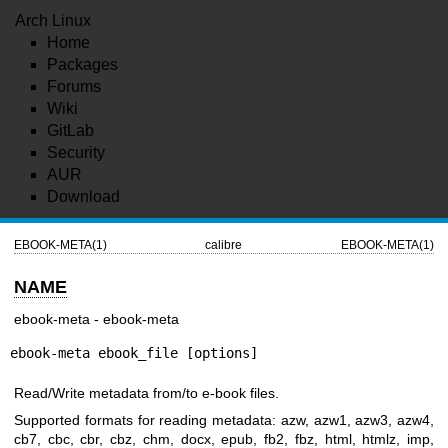
Arch Linux
Home
Packages
Forums
Wiki
GitLab
Security
AUR
Download
EBOOK-META(1)
calibre
EBOOK-META(1)
NAME
ebook-meta - ebook-meta
ebook-meta ebook_file [options]
Read/Write metadata from/to e-book files.
Supported formats for reading metadata: azw, azw1, azw3, azw4,
cb7, cbc, cbr, cbz, chm, docx, epub, fb2, fbz, html, htmlz, imp,