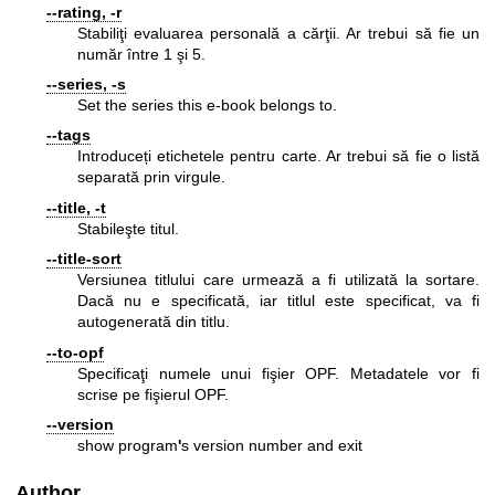
--rating, -r
Stabiliţi evaluarea personală a cărţii. Ar trebui să fie un
număr între 1 şi 5.
--series, -s
Set the series this e-book belongs to.
--tags
Introduceți etichetele pentru carte. Ar trebui să fie o listă
separată prin virgule.
--title, -t
Stabileşte titul.
--title-sort
Versiunea titlului care urmează a fi utilizată la sortare.
Dacă nu e specificată, iar titlul este specificat, va fi
autogenerată din titlu.
--to-opf
Specificaţi numele unui fişier OPF. Metadatele vor fi
scrise pe fişierul OPF.
--version
show program
'
s version number and exit
Author