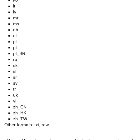
ko
lt
lv
mr
ms
nb
nl
pl
pt
pt_BR
ru
sk
sl
sr
sv
tr
uk
vi
zh_CN
zh_HK
zh_TW
Other formats:
txt
,
raw