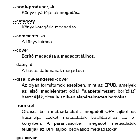
--book-producer, -k
Könyv gyártójának megadása.
--category
Könyv kategória megadása.
--comments, -c
A könyv leírása.
--cover
Borító megadása a megadott fájlhoz.
--date, -d
A kiadás dátumának megadása.
--disallow-rendered-cover
Az olyan formátumok esetében, mint az EPUB, amelyek
az első megjelenített oldal
"
alapértelmezett borítóját”
használják, tiltsa le az ilyen alapértelmezett borítókat.
--from-opf
Olvassa be a metaadatokat a megadott OPF fájlból, és
használja azokat metaadatok beállításához az e-
könyvben. A parancssorban megadott metaadatok
felülírják az OPF fájlból beolvasott metaadatokat
--get-cover