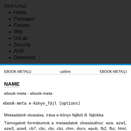
Arch Linux
Home
Packages
Forums
Wiki
GitLab
Security
AUR
Download
EBOOK-META(1)
calibre
EBOOK-META(1)
NAME
ebook-meta - ebook-meta
ebook-meta e-könyv_fájl [options]
Metaadatok olvasása, írása e-könyv fájlból ill. fájlokba.
Támogatott formátumok a metaadatok olvasásához: azw, azw1,
azw3, azw4, cb7, cbc, cbr, cbz, chm, docx, epub, fb2, fbz, html,