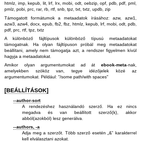
htmlz, imp, kepub, lit, lrf, lrx, mobi, odt, oebzip, opf, pdb, pdf, pml,
pmlz, pobi, prc, rar, rb, rtf, snb, tpz, txt, txtz, updb, zip
Támogatott formátumok a metaadatok írásához: azw, azw1,
azw3, azw4, docx, epub, fb2, fbz, htmlz, kepub, lrf, mobi, odt, pdb,
pdf, prc, rtf, tpz, txtz
A különböző fájltípusok különböző típusú metaadatokat
támogatnak. Ha olyan fájltípuson próbál meg metaadatokat
beállítani, amely nem támogatja azt, a rendszer figyelmen kívül
hagyja a metaadatokat.
Amikor olyan argumentumokat ad át
ebook-meta
-nak,
amelyekben szóköz van, tegye idézőjelek közé az
argumentumokat. Például: "/some path/with spaces"
[BEÁLLÍTÁSOK]
--author-sort
A rendezéshez használandó szerző. Ha ez nincs
megadva és van beállított szerző(k), akkor
abból(azokból) lesz generálva.
--authors, -a
Adja meg a szerzőt. Több szerző esetén „&” karakterrel
kell elválasztani azokat.