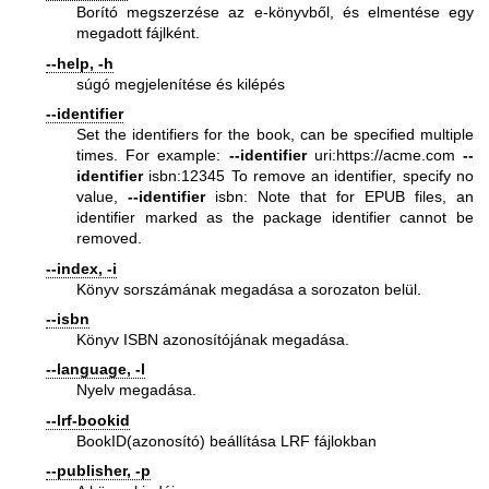
Borító megszerzése az e-könyvből, és elmentése egy
megadott fájlként.
--help, -h
súgó megjelenítése és kilépés
--identifier
Set the identifiers for the book, can be specified multiple
times. For example:
--identifier
uri:
https://acme.com
--
identifier
isbn:12345 To remove an identifier, specify no
value,
--identifier
isbn: Note that for EPUB files, an
identifier marked as the package identifier cannot be
removed.
--index, -i
Könyv sorszámának megadása a sorozaton belül.
--isbn
Könyv ISBN azonosítójának megadása.
--language, -l
Nyelv megadása.
--lrf-bookid
BookID(azonosító) beállítása LRF fájlokban
--publisher, -p