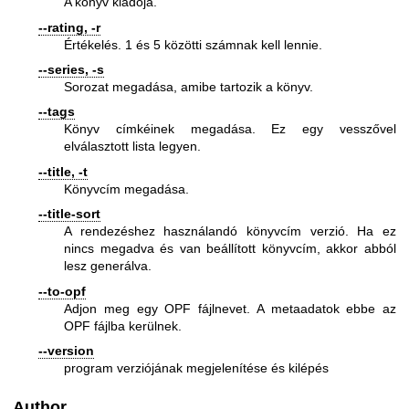
A könyv kiadója.
--rating, -r
Értékelés. 1 és 5 közötti számnak kell lennie.
--series, -s
Sorozat megadása, amibe tartozik a könyv.
--tags
Könyv címkéinek megadása. Ez egy vesszővel
elválasztott lista legyen.
--title, -t
Könyvcím megadása.
--title-sort
A rendezéshez használandó könyvcím verzió. Ha ez
nincs megadva és van beállított könyvcím, akkor abból
lesz generálva.
--to-opf
Adjon meg egy OPF fájlnevet. A metaadatok ebbe az
OPF fájlba kerülnek.
--version
program verziójának megjelenítése és kilépés
Author