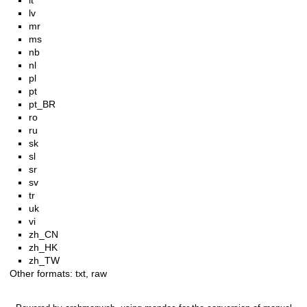
lt
lv
mr
ms
nb
nl
pl
pt
pt_BR
ro
ru
sk
sl
sr
sv
tr
uk
vi
zh_CN
zh_HK
zh_TW
Other formats:
txt
,
raw