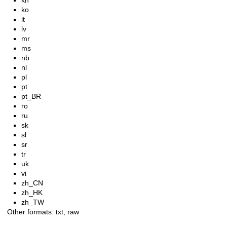
kn
ko
lt
lv
mr
ms
nb
nl
pl
pt
pt_BR
ro
ru
sk
sl
sr
tr
uk
vi
zh_CN
zh_HK
zh_TW
Other formats:
txt
,
raw