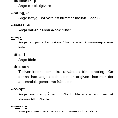
--publisher, -p
Ange e-bokutgivare.
--rating, -r
Ange betyg. Bör vara ett nummer mellan 1 och 5.
--series, -s
Ange serien denna e-bok tillhör.
--tags
Ange taggarna för boken. Ska vara en kommaseparerad
lista.
--title, -t
Ange titeln.
--title-sort
Titelversionen som ska användas för sortering. Om
denna inte anges, och titeln är angiven, kommer den
automatiskt genereras från titeln.
--to-opf
Ange namnet på en OPF-fil. Metadata kommer att
skrivas till OPF-filen.
--version
visa programmets versionsnummer och avsluta