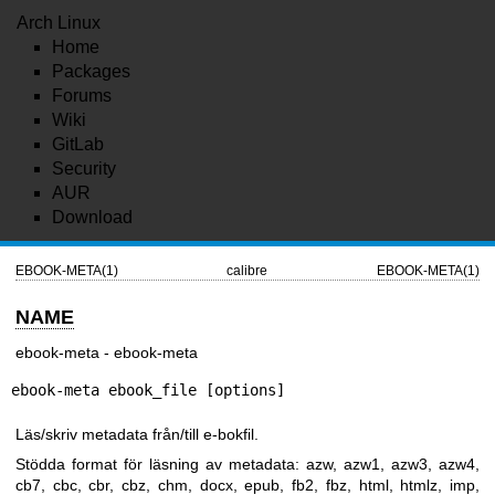
Arch Linux
Home
Packages
Forums
Wiki
GitLab
Security
AUR
Download
EBOOK-META(1)
calibre
EBOOK-META(1)
NAME
ebook-meta - ebook-meta
ebook-meta ebook_file [options]
Läs/skriv metadata från/till e-bokfil.
Stödda format för läsning av metadata: azw, azw1, azw3, azw4,
cb7, cbc, cbr, cbz, chm, docx, epub, fb2, fbz, html, htmlz, imp,