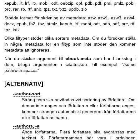
kepub, lit, lrf, lrx, mobi, odt, oebzip, opf, pdb, pdf, pml, pmlz, pobi,
prc, rar, rb, rtf, snb, tpz, txt, txtz, updb, zip
Stödda format för skrivning av metadata: azw, azw1, azw3, azw4,
docx, epub, fb2, fbz, htmlz, kepub, lrf, mobi, odt, pdb, pdf, prc, rtf,
tpz, txtz
Olika filtyper stöder olika sorters metadata. Om du försöker ställa
in några metadata för en filtyp som inte stöder den kommer
metadata att ignoreras.
När du skickar argument till
ebook-meta
som har blanksteg i
dem, bifoga argumenten i citattecken. Till exempel: "/some
path/with spaces"
[ALTERNATIV]
--author-sort
Sträng som ska användas vid sortering av författare. Om
denna inte anges och författaren eller författarna anges,
kommer strängen automatiskt genereras från författarens
eller författarnas namn.
--authors, -a
Ange författarna. Flera författare ska avgränsas med
tecknet &. Författarnamnen bör vara i ordningen