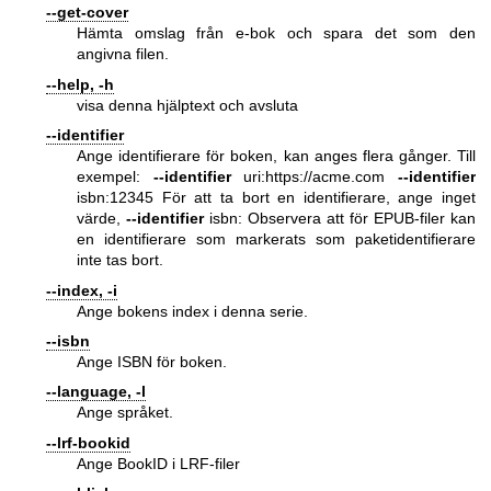
--get-cover
Hämta omslag från e-bok och spara det som den
angivna filen.
--help, -h
visa denna hjälptext och avsluta
--identifier
Ange identifierare för boken, kan anges flera gånger. Till
exempel:
--identifier
uri:
https://acme.com
--identifier
isbn:12345 För att ta bort en identifierare, ange inget
värde,
--identifier
isbn: Observera att för EPUB-filer kan
en identifierare som markerats som paketidentifierare
inte tas bort.
--index, -i
Ange bokens index i denna serie.
--isbn
Ange ISBN för boken.
--language, -l
Ange språket.
--lrf-bookid
Ange BookID i LRF-filer