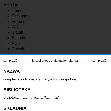
Arch Linux
Home
Packages
Forums
Wiki
GitLab
Security
AUR
Download
complex(7)
Miscellaneous Information Manual
complex(7)
NAZWA
complex - podstawy arytmetyki liczb zespolonych
BIBLIOTEKA
Biblioteka matematyczna (
libm
,
-lm
)
SKŁADNIA