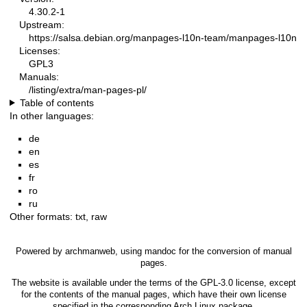
4.30.2-1
Upstream:
https://salsa.debian.org/manpages-l10n-team/manpages-l10n
Licenses:
GPL3
Manuals:
/listing/extra/man-pages-pl/
Table of contents
In other languages:
de
en
es
fr
ro
ru
Other formats:
txt
,
raw
Powered by
archmanweb
, using
mandoc
for the conversion of manual
pages.
The website is available under the terms of the
GPL-3.0
license, except
for the contents of the manual pages, which have their own license
specified in the corresponding Arch Linux package.