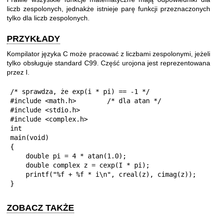
liczb zespolonych, jednakże istnieje parę funkcji przeznaczonych
tylko dla liczb zespolonych.
PRZYKŁADY
Kompilator języka C może pracować z liczbami zespolonymi, jeżeli
tylko obsługuje standard C99. Część urojona jest reprezentowana
przez I.
/* sprawdza, że exp(i * pi) == -1 */

#include <math.h>        /* dla atan */

#include <stdio.h>

#include <complex.h>

int

main(void)

{

    double pi = 4 * atan(1.0);

    double complex z = cexp(I * pi);

    printf("%f + %f * i\n", creal(z), cimag(z));

}
ZOBACZ TAKŻE