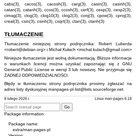
cabs(3)
,
cacos(3)
,
cacosh(3)
,
carg(3)
,
casin(3)
,
casinh(3)
,
catan(3)
,
catanh(3)
,
ccos(3)
,
ccosh(3)
,
cerf(3)
,
cexp(3)
,
cexp2(3)
,
cimag(3)
,
clog(3)
,
clog10(3)
,
clog2(3)
,
conj(3)
,
cpow(3)
,
cproj(3)
,
creal(3)
,
csin(3)
,
csinh(3)
,
csqrt(3)
,
ctan(3)
,
ctanh(3)
TŁUMACZENIE
Tłumaczenie niniejszej strony podręcznika: Robert Luberda
<robert@debian.org> i Michał Kułach <michal.kulach@gmail.com>
Niniejsze tłumaczenie jest wolną dokumentacją. Bliższe informacje
o warunkach licencji można uzyskać zapoznając się z
GNU
General Public License w wersji 3
lub nowszej. Nie przyjmuje się
ŻADNEJ ODPOWIEDZIALNOŚCI.
Błędy w tłumaczeniu strony podręcznika prosimy zgłaszać na
adres listy dyskusyjnej
manpages-pl-list@lists.sourceforge.net
.
8 lutego 2026 r.
Linux man-pages 6.18
Package information:
Package name:
extra/man-pages-pl
Version: