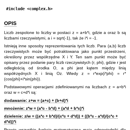
#include <complex.h>
OPIS
Liczb zespolone to liczby w postaci z = a+b*i, gdzie a oraz b są
liczbami rzeczywistymi, a i = sqrt(-1), tak że i*i = -1.
Istnieją inne sposoby reprezentowania tych liczb. Para (a,b) liczb
rzeczywistych może być potraktowana jako punkt przestrzeni,
określony przez współrzędne X i Y. Ten sam punkt może być
opisany przez podanie pary liczb rzeczywistych (r, phi), gdzie r jest
odległością od środka O, a phi jest kątem między linią
współrzędnych X i linią Oz. Wtedy z = r*exp(i*phi) = r*
(cos(phi)+i*sin(phi)).
Podstawowymi operacjami zdefiniowanymi na liczbach z = a+b*i
oraz w = c+d*i są:
dodawanie: z+w = (a+c) + (b+d)*i
mnożenie: z*w = (a*c - b*d) + (a*d + b*c)*i
dzielenie: z/w = ((a*c + b*d)/(c*c + d*d)) + ((b*c - a*d)/(c*c +
d*d))*i
Prawie wszystkie funkcje matematyczne mają odpowiedniki dla