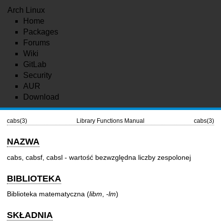
Arch Linux
Home
Packages
Forums
Wiki
GitLab
Security
AUR
Download
cabs(3)
Library Functions Manual
cabs(3)
NAZWA
cabs, cabsf, cabsl - wartość bezwzględna liczby zespolonej
BIBLIOTEKA
Biblioteka matematyczna (
libm
,
-lm
)
SKŁADNIA