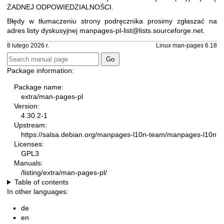
ŻADNEJ ODPOWIEDZIALNOŚCI.
Błędy w tłumaczeniu strony podręcznika prosimy zgłaszać na
adres listy dyskusyjnej
manpages-pl-list@lists.sourceforge.net
.
8 lutego 2026 r.
Linux man-pages 6.18
Package information:
Package name:
extra/man-pages-pl
Version:
4.30.2-1
Upstream:
https://salsa.debian.org/manpages-l10n-team/manpages-l10n
Licenses:
GPL3
Manuals:
/listing/extra/man-pages-pl/
Table of contents
In other languages:
de
en