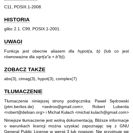
C11, POSIX.1-2008.
HISTORIA
glibc 2.1. C99, POSIX.1-2001.
UWAGI
Funkcja jest obecnie aliasem dla
hypot(a, b)
(lub co jest
równoważne dla
sqrt(a*a + b*b)
).
ZOBACZ TAKŻE
abs(3)
,
cimag(3)
,
hypot(3)
,
complex(7)
TŁUMACZENIE
Tłumaczenie niniejszej strony podręcznika: Paweł Sędrowski
(ptm.berlios.de) <sedros@gmail.com>, Robert Luberda
<robert@debian.org> i Michał Kułach <michal.kulach@gmail.com>
Niniejsze tłumaczenie jest wolną dokumentacją. Bliższe informacje
o warunkach licencji można uzyskać zapoznając się z
GNU
General Public License w wersji 3
lub nowszej. Nie przyjmuje się