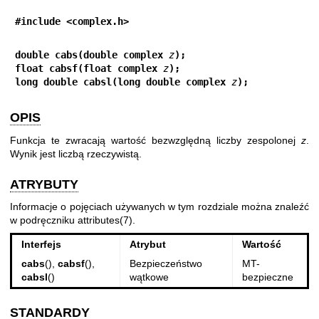
#include <complex.h>
double cabs(double complex 
z
);
float cabsf(float complex 
z
);
long double cabsl(long double complex 
z
);
OPIS
Funkcja te zwracają wartość bezwzględną liczby zespolonej
z
.
Wynik jest liczbą rzeczywistą.
ATRYBUTY
Informacje o pojęciach używanych w tym rozdziale można znaleźć
w podręczniku
attributes(7)
.
Interfejs
Atrybut
Wartość
cabs
(),
cabsf
(),
Bezpieczeństwo
MT-
cabsl
()
wątkowe
bezpieczne
STANDARDY