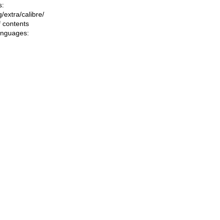
s:
ng/extra/calibre/
f contents
languages: