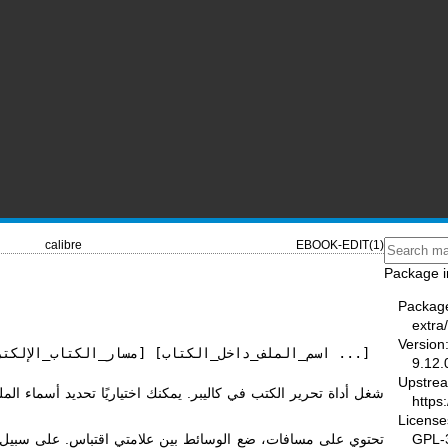
calibre
EBOOK-EDIT(1)
Package i
Packag
extra/
Version
ebook-edit [خيارات] [مسار_الكتاب_الإلكتروني] [اسم_الملف_داخل_الكتاب ...]
9.12.
Upstre
شغل أداة تحرير الكتب في كاليبر. يمكنك اختياريًا تحديد أسماء الم
https
License
GPL-3