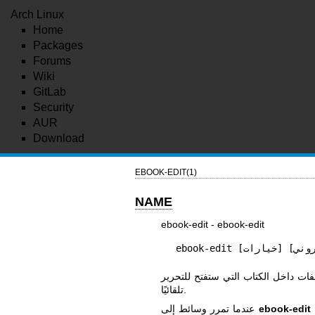
Arch Linux
Home
Packages
Forums
Wiki
GitLab
Security
AUR
Download
EBOOK-EDIT(1)
NAME
ebook-edit - ebook-edit
لفات داخل الكتاب التي ستفتح للتحرير
تلقائيًا.
تحتوي على مسافات، ضع الوسائط بين علامتي اقتباس. على سبيل
ebook-edit
عندما تمرر وسائط إلى