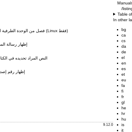
Manual
/listi
Table o
In other 
bg
فصل من الوحدة الطرفية المتحكمة، إن وجدت (Linux فقط)
ca
cs
إظهار رسالة الم
da
de
el
النص المراد تحديده في الكتا
en
es
إظهار رقم إصدا
et
eu
fa
fi
fr
gl
he
hr
hu
is
9.12.0
it