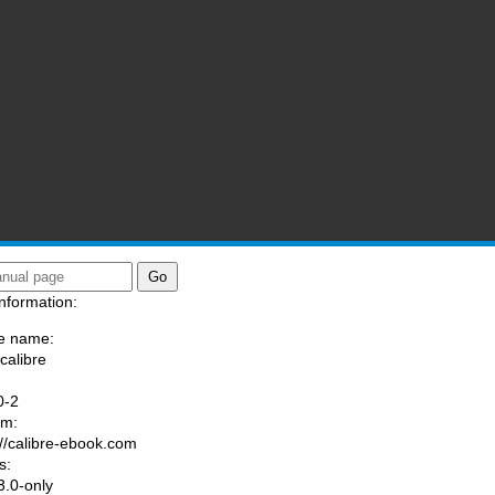
nformation:
e name:
calibre
:
0-2
am:
://calibre-ebook.com
s:
.0-only