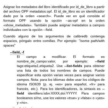
Asignar los metadatos del libro identificado por id_de_libro a partir
del archivo OPF metadatos.opf. El id_de_libro es un identificador
dado por la orden «search». Puede ver en qué consiste el
formato OPF usando la opción --as-opf en la orden
«show_metadata». También puede asignar metadatos a campos
individuales con la opción --field.
Cuando alguno de los argumentos de calibredb contenga
espacios, póngalo entre comillas. Por ejemplo: "/some path/with
spaces"
--field, -f
El campo a modificar. El formato es
nombre_de_campo:valor, por ejemplo:
--field
tags:etiqueta1,etiqueta2. Use
--list-fields
para obtener
una lista de todos los nombres de campos. Puede
especificar esta opción varias veces para asignar varios
campos. Nota: para los idiomas debe usar los códigos de
idioma ISO639 (p. ej. «es» para español, «fr» para
francés, etc.). Para los identificadores, la sintaxis es
--
field
identifiers:isbn:XXXX,doi:YYYYY. Para campos
booleanos sí/no, use los valores «true» y «false» o «yes»
y «no».