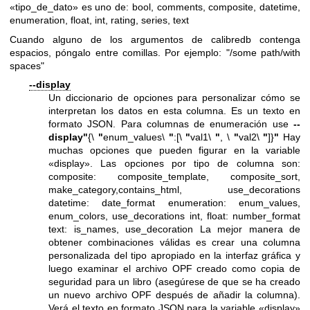
«tipo_de_dato» es uno de: bool, comments, composite, datetime,
enumeration, float, int, rating, series, text
Cuando alguno de los argumentos de calibredb contenga
espacios, póngalo entre comillas. Por ejemplo: "/some path/with
spaces"
--display
Un diccionario de opciones para personalizar cómo se
interpretan los datos en esta columna. Es un texto en
formato JSON. Para columnas de enumeración use
--
display
"
{\
"
enum_values\
"
:[\
"
val1\
"
, \
"
val2\
"
]}
"
Hay
muchas opciones que pueden figurar en la variable
«display». Las opciones por tipo de columna son:
composite: composite_template, composite_sort,
make_category,contains_html, use_decorations
datetime: date_format enumeration: enum_values,
enum_colors, use_decorations int, float: number_format
text: is_names, use_decoration La mejor manera de
obtener combinaciones válidas es crear una columna
personalizada del tipo apropiado en la interfaz gráfica y
luego examinar el archivo OPF creado como copia de
seguridad para un libro (asegúrese de que se ha creado
un nuevo archivo OPF después de añadir la columna).
Verá el texto en formato JSON para la variable «display»