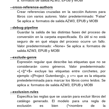
a: formatos de salida AZW3, EPUB y MOBI
--cross-reference-authors
Crear referencias cruzadas en la sección Autores para
libros con varios autores. Valor predeterminado:
'
False
'
Se aplica a: formatos de salida AZW3, EPUB y MOBI
--debug-pipeline
Guardar la salida de las distintas fases del proceso de
conversión en la carpeta especificada. Es útil si no está
seguro de en qué etapa del proceso ocurre un fallo.
Valor predeterminado: «None» Se aplica a: formatos de
salida AZW3, EPUB y MOBI
--exclude-genre
Expresión regular que describe las etiquetas que no se
considerarán como géneros. Valor predeterminado:
«[.+]|^+$» excluye las etiquetas entre corchetes, por
ejemplo «[Project Gutenberg]», y «+» que es la etiqueta
pretedeterminada para marcar los libros como leídos. Se
aplica a: formatos de salida AZW3, EPUB y MOBI
--exclusion-rules
Especifica las reglas que se usarán para excluir libros del
catálogo generado. El modelo para una regla de
exclusión es bien (
'
<nombre de la