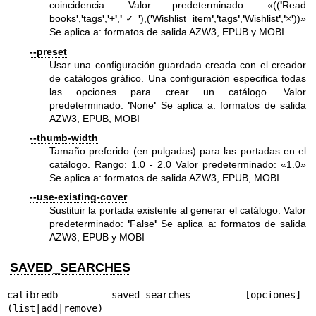
coincidencia. Valor predeterminado: «((
'
Read
books
'
,
'
tags
'
,
'
+
'
,
'
✓
'
),(
'
Wishlist item
'
,
'
tags
'
,
'
Wishlist
'
,
'
×
'
))»
Se aplica a: formatos de salida AZW3, EPUB y MOBI
--preset
Usar una configuración guardada creada con el creador
de catálogos gráfico. Una configuración especifica todas
las opciones para crear un catálogo. Valor
predeterminado:
'
None
'
Se aplica a: formatos de salida
AZW3, EPUB, MOBI
--thumb-width
Tamaño preferido (en pulgadas) para las portadas en el
catálogo. Rango: 1.0 - 2.0 Valor predeterminado: «1.0»
Se aplica a: formatos de salida AZW3, EPUB, MOBI
--use-existing-cover
Sustituir la portada existente al generar el catálogo. Valor
predeterminado:
'
False
'
Se aplica a: formatos de salida
AZW3, EPUB y MOBI
SAVED_SEARCHES
calibredb saved_searches [opciones] 
(list|add|remove)