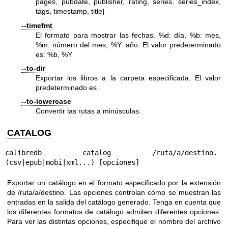
pages, pubdate, publisher, rating, series, series_index,
tags, timestamp, title}
--timefmt
El formato para mostrar las fechas. %d: día, %b: mes,
%m: número del mes, %Y: año. El valor predeterminado
es: %b, %Y
--to-dir
Exportar los libros a la carpeta especificada. El valor
predeterminado es .
--to-lowercase
Convertir las rutas a minúsculas.
CATALOG
calibredb catalog /ruta/a/destino.
(csv|epub|mobi|xml...) [opciones]
Exportar un catálogo en el formato especificado por la extensión
de /ruta/a/destino. Las opciones controlan cómo se muestran las
entradas en la salida del catálogo generado. Tenga en cuenta que
los diferentes formatos de catálogo admiten diferentes opciones.
Para ver las distintas opciones, especifique el nombre del archivo