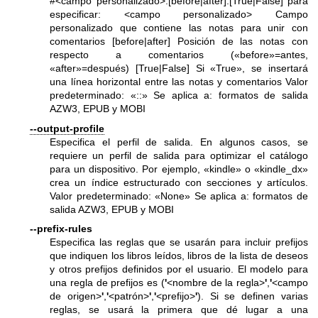
#<campo personalizado>:[before|after]:[True|False] para
especificar: <campo personalizado> Campo
personalizado que contiene las notas para unir con
comentarios [before|after] Posición de las notas con
respecto a comentarios («before»=antes,
«after»=después) [True|False] Si «True», se insertará
una línea horizontal entre las notas y comentarios Valor
predeterminado: «::» Se aplica a: formatos de salida
AZW3, EPUB y MOBI
--output-profile
Especifica el perfil de salida. En algunos casos, se
requiere un perfil de salida para optimizar el catálogo
para un dispositivo. Por ejemplo, «kindle» o «kindle_dx»
crea un índice estructurado con secciones y artículos.
Valor predeterminado: «None» Se aplica a: formatos de
salida AZW3, EPUB y MOBI
--prefix-rules
Especifica las reglas que se usarán para incluir prefijos
que indiquen los libros leídos, libros de la lista de deseos
y otros prefijos definidos por el usuario. El modelo para
una regla de prefijos es (
'
<nombre de la regla>
'
,
'
<campo
de origen>
'
,
'
<patrón>
'
,
'
<prefijo>
'
). Si se definen varias
reglas, se usará la primera que dé lugar a una