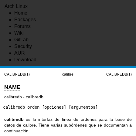
Arch Linux
Home
Packages
Forums
Wiki
GitLab
Security
AUR
Download
CALIBREDB(1)
calibre
CALIBREDB(1)
NAME
calibredb - calibredb
calibredb orden [opciones] [argumentos]
calibredb
es la interfaz de línea de órdenes para la base de
datos de calibre. Tiene varias subórdenes que se documentan a
continuación.