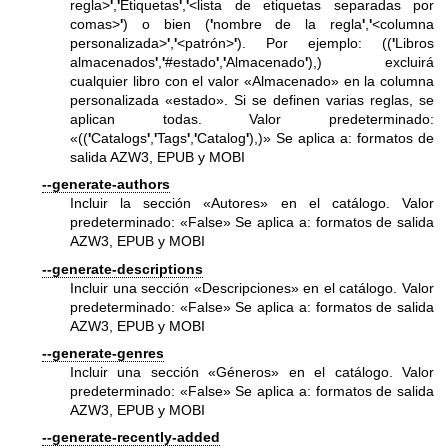
regla>
'
,
'
Etiquetas
'
,
'
<lista de etiquetas separadas por
comas>
'
) o bien (
'
nombre de la regla
'
,
'
<columna
personalizada>
'
,
'
<patrón>
'
). Por ejemplo: ((
'
Libros
almacenados
'
,
'
#estado
'
,
'
Almacenado
'
),) excluirá
cualquier libro con el valor «Almacenado» en la columna
personalizada «estado». Si se definen varias reglas, se
aplican todas. Valor predeterminado:
«((
'
Catalogs
'
,
'
Tags
'
,
'
Catalog
'
),)» Se aplica a: formatos de
salida AZW3, EPUB y MOBI
--generate-authors
Incluir la sección «Autores» en el catálogo. Valor
predeterminado: «False» Se aplica a: formatos de salida
AZW3, EPUB y MOBI
--generate-descriptions
Incluir una sección «Descripciones» en el catálogo. Valor
predeterminado: «False» Se aplica a: formatos de salida
AZW3, EPUB y MOBI
--generate-genres
Incluir una sección «Géneros» en el catálogo. Valor
predeterminado: «False» Se aplica a: formatos de salida
AZW3, EPUB y MOBI
--generate-recently-added