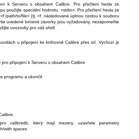
jení k Serveru s obsahem Calibre. Pro přečtení hesla ze
pu použijte speciální hodnotu: <stdin>. Pro přečtení hesla ze
<f:/path/to/file> (tj. <f: následované úplnou cestou k souboru
ýše uvedené lomené závorky jsou vyžadovány, nezapomeňte
žijte uvozovky pro váš shell.
kundách u připojení ke knihovně Calibre přes síť. Výchozí je
 pro připojení k Serveru s obsahem Calibre
rze programu a ukončit
alibre.
pro calibredb, který mají mezery, uzavřete parametry
th/with spaces