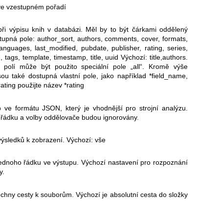
 ve vzestupném pořadí
ři výpisu knih v databázi. Měl by to být čárkami oddělený
upná pole: author_sort, authors, comments, cover, formats,
 languages, last_modified, pubdate, publisher, rating, series,
, tags, template, timestamp, title, uuid Výchozí: title,authors.
 polí může být použito speciální pole „all“. Kromě výše
ou také dostupná vlastní pole, jako například *field_name,
rating použijte název *rating
 ve formátu JSON, který je vhodnější pro strojní analýzu.
 řádku a volby oddělovače budou ignorovány.
ýsledků k zobrazení. Výchozí: vše
jednoho řádku ve výstupu. Výchozí nastavení pro rozpoznání
y.
hny cesty k souborům. Výchozí je absolutní cesta do složky