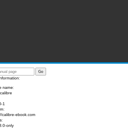
nformation:
e name:
calibre
:
0-1
am:
://calibre-ebook.com
s:
.0-only