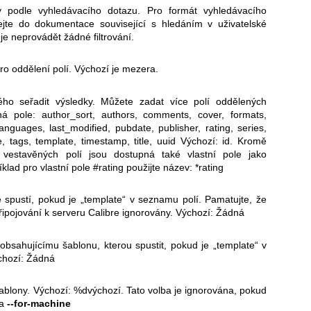
ky podle vyhledávacího dotazu. Pro formát vyhledávacího
jte do dokumentace související s hledáním v uživatelské
je neprovádět žádné filtrování.
ro oddělení polí. Výchozí je mezera.
ého seřadit výsledky. Můžete zadat více polí oddělených
á pole: author_sort, authors, comments, cover, formats,
 languages, last_modified, pubdate, publisher, rating, series,
e, tags, template, timestamp, title, uuid Výchozí: id. Kromě
vestavěných polí jsou dostupná také vlastní pole jako
klad pro vlastní pole #rating použijte název: *rating
 spustí, pokud je „template“ v seznamu polí. Pamatujte, že
připojování k serveru Calibre ignorovány. Výchozí: Žádná
bsahujícímu šablonu, kterou spustit, pokud je „template“ v
chozí: Žádná
ablony. Výchozí: %dvýchozí. Tato volba je ignorována, pokud
ba
--for-machine