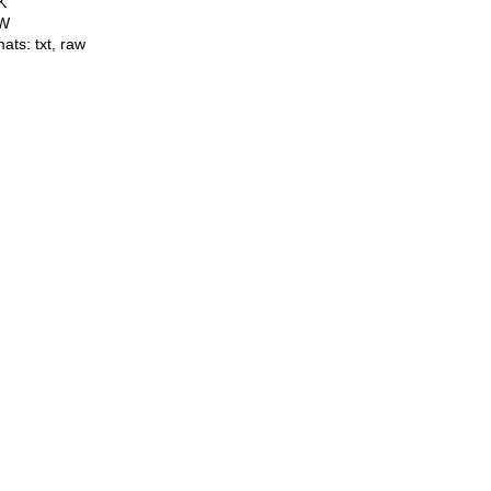
K
W
mats:
txt
,
raw