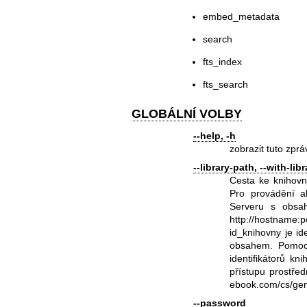
embed_metadata
search
fts_index
fts_search
GLOBÁLNÍ VOLBY
--help, -h
zobrazit tuto zpr
--library-path, --with-libr
Cesta ke knihovn
Pro provádění a
Serveru s obsah
http://hostname:po
id_knihovny je id
obsahem. Pomocí
identifikátorů k
přístupu prostře
ebook.com/cs/gen
--password