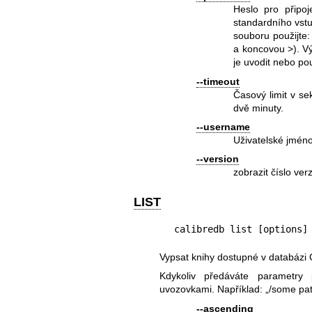
Heslo pro připo
standardního vstu
souboru použijte: 
a koncovou >). V
je uvodit nebo pou
--timeout
Časový limit v se
dvě minuty.
--username
Uživatelské jméno
--version
zobrazit číslo ve
LIST
calibredb list [options]
Vypsat knihy dostupné v databázi C
Kdykoliv předáváte parametry 
uvozovkami. Například: „/some pa
--ascending