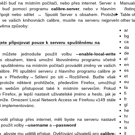
Manual
běží buď na místním počítači, nebo přes internet. Server s
/listi
it buď pomocí programu
calibre-server
, nebo v hlavním
Table o
řipojit nebo sdílet → Spustit Server s obsahem. Protože
In other 
e vašich knihovnách calibre, musíte na serveru nejprve
 dvěma způsoby:
ar
bg
ca
jete připojovat pouze k serveru spuštěnému na
da
de
i, můžete jednoduše použít volbu
--enable-local-write
el
 s obsahem, která umožní libovolnému programu včetně
en
b spuštěnému na místním počítači provádět změny ve vašich
es
alibre. Při spuštění serveru z hlavního programu calibre je
et
ba v Předvolby → Sdílení po síti → Rozšířené. Buďte však
eu
 protože některé prohlížeče, především Firefox, umožňují
fa
ným webům přistupovat také k místním serverům. Pokud
fi
 Firefox, je lepší nastavit uživatelské jméno a heslo, jak je
fr
níže. Omezení Local Network Access ve Firefoxu v149 stále
gl
ní implementováno.
he
hr
olit přístup přes internet, měli byste na serveru nastavit
hu
a použít volby
--username
a
--password
is
it
b
, abyste mu udělili přístup. Ověřování uživatelů pro
calibre-