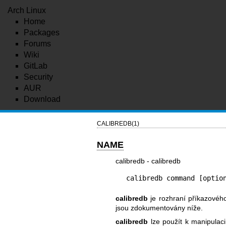
Arch Linux
Home
Packages
Forums
Wiki
GitLab
Security
AUR
Download
CALIBREDB(1)
NAME
calibredb - calibredb
calibredb command [optio
calibredb
je rozhraní příkazového
jsou zdokumentovány níže.
calibredb
lze použít k manipulac