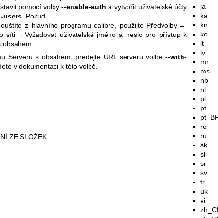
ja
tavit pomocí volby
--enable-auth
a vytvořit uživatelské účty
ka
-users
. Pokud
kn
pouštíte z hlavního programu calibre, použijte Předvolby →
ko
po síti → Vyžadovat uživatelské jméno a heslo pro přístup k
lt
s obsahem.
lv
nému Serveru s obsahem, předejte URL serveru volbě
--with-
mr
dete v dokumentaci k této volbě.
ms
nb
nl
pl
pt
pt_B
ro
ru
NÍ ZE SLOŽEK
sk
sl
sr
sv
tr
uk
vi
zh_C