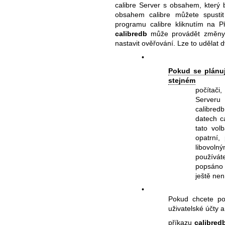
calibre Server s obsahem, který 
obsahem calibre můžete spust
programu calibre kliknutím na P
calibredb
může provádět změny v
nastavit ověřování. Lze to udělat
•
Pokud se plánu
stejném
počítač
Serveru
calibred
datech c
tato vol
opatrní,
libovol
používáte
popsáno 
ještě ne
•
Pokud chcete pov
uživatelské účty 
příkazu
calibred