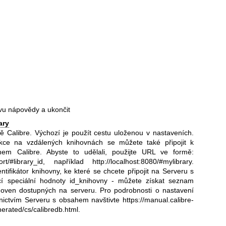
ávu nápovědy a ukončit
ary
ě Calibre. Výchozí je použít cestu uloženou v nastaveních.
kce na vzdálených knihovnách se můžete také připojit k
em Calibre. Abyste to udělali, použijte URL ve formě:
rt/#library_id
, například
http://localhost:8080/#mylibrary
.
entifikátor knihovny, ke které se chcete připojit na Serveru s
 speciální hodnoty id_knihovny - můžete získat seznam
nihoven dostupných na serveru. Pro podrobnosti o nastavení
dnictvím Serveru s obsahem navštivte
https://manual.calibre-
erated/cs/calibredb.html
.