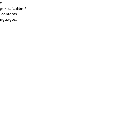
s:
ng/extra/calibre/
f contents
languages: