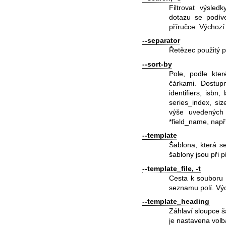
Filtrovat výsled
dotazu se podíve
příručce. Výchozí 
--separator
Řetězec použitý p
--sort-by
Pole, podle kter
čárkami. Dostupn
identifiers, isbn,
series_index, siz
výše uvedených 
*field_name, napří
--template
Šablona, která se
šablony jsou při 
--template_file, -t
Cesta k souboru o
seznamu polí. Vý
--template_heading
Záhlaví sloupce š
je nastavena vol