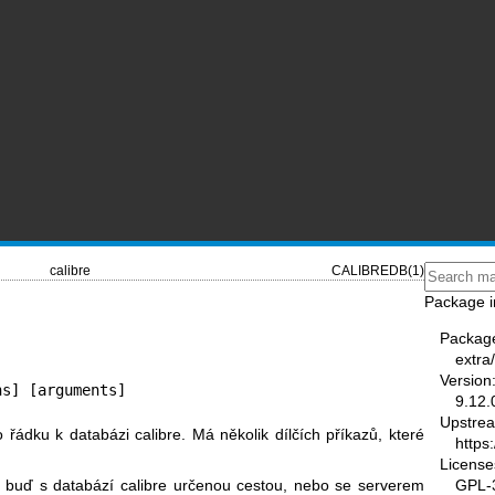
calibre
CALIBREDB(1)
Package i
Packag
extra/
Version
ns] [arguments]
9.12.
Upstre
 řádku k databázi calibre. Má několik dílčích příkazů, které
https
License
GPL-3
i buď s databází calibre určenou cestou, nebo se serverem