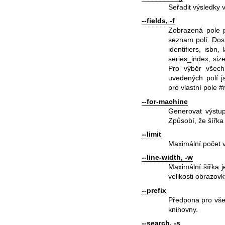
Seřadit výsledky
--fields, -f
Zobrazená pole p
seznam polí. Dost
identifiers, isbn,
series_index, size
Pro výběr všech
uvedených polí js
pro vlastní pole #
--for-machine
Generovat výstup
Způsobí, že šířka
--limit
Maximální počet v
--line-width, -w
Maximální šířka 
velikosti obrazovk
--prefix
Předpona pro všec
knihovny.
--search, -s