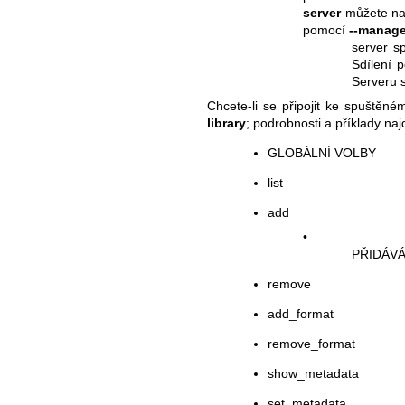
server
můžete nas
pomocí
--manage
server s
Sdílení 
Serveru 
Chcete-li se připojit ke spuště
library
; podrobnosti a příklady naj
GLOBÁLNÍ VOLBY
list
add
•
PŘIDÁVÁ
remove
add_format
remove_format
show_metadata
set_metadata