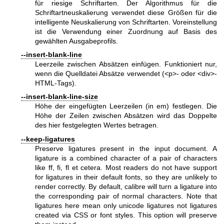
für riesige Schriftarten. Der Algorithmus für die
Schriftartneuskalierung verwendet diese Größen für die
intelligente Neuskalierung von Schriftarten. Voreinstellung
ist die Verwendung einer Zuordnung auf Basis des
gewählten Ausgabeprofils.
--insert-blank-line
Leerzeile zwischen Absätzen einfügen. Funktioniert nur,
wenn die Quelldatei Absätze verwendet (<p>- oder <div>-
HTML-Tags).
--insert-blank-line-size
Höhe der eingefügten Leerzeilen (in em) festlegen. Die
Höhe der Zeilen zwischen Absätzen wird das Doppelte
des hier festgelegten Wertes betragen.
--keep-ligatures
Preserve ligatures present in the input document. A
ligature is a combined character of a pair of characters
like ff, fi, fl et cetera. Most readers do not have support
for ligatures in their default fonts, so they are unlikely to
render correctly. By default, calibre will turn a ligature into
the corresponding pair of normal characters. Note that
ligatures here mean only unicode ligatures not ligatures
created via CSS or font styles. This option will preserve