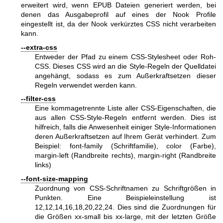
erweitert wird, wenn EPUB Dateien generiert werden, bei
denen das Ausgabeprofil auf eines der Nook Profile
eingestellt ist, da der Nook verkürztes CSS nicht verarbeiten
kann.
--extra-css
Entweder der Pfad zu einem CSS-Stylesheet oder Roh-
CSS. Dieses CSS wird an die Style-Regeln der Quelldatei
angehängt, sodass es zum Außerkraftsetzen dieser
Regeln verwendet werden kann.
--filter-css
Eine kommagetrennte Liste aller CSS-Eigenschaften, die
aus allen CSS-Style-Regeln entfernt werden. Dies ist
hilfreich, falls die Anwesenheit einiger Style-Informationen
deren Außerkraftsetzen auf Ihrem Gerät verhindert. Zum
Beispiel: font-family (Schriftfamilie), color (Farbe),
margin-left (Randbreite rechts), margin-right (Randbreite
links)
--font-size-mapping
Zuordnung von CSS-Schriftnamen zu Schriftgrößen in
Punkten. Eine Beispieleinstellung ist
12,12,14,16,18,20,22,24. Dies sind die Zuordnungen für
die Größen xx-small bis xx-large, mit der letzten Größe