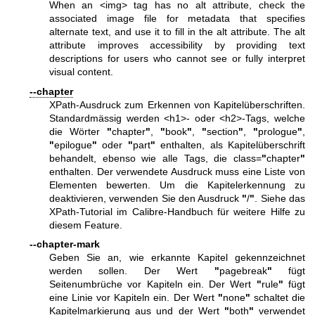
When an <img> tag has no alt attribute, check the
associated image file for metadata that specifies
alternate text, and use it to fill in the alt attribute. The alt
attribute improves accessibility by providing text
descriptions for users who cannot see or fully interpret
visual content.
--chapter
XPath-Ausdruck zum Erkennen von Kapitelüberschriften.
Standardmässig werden <h1>- oder <h2>-Tags, welche
die Wörter
"
chapter
"
,
"
book
"
,
"
section
"
,
"
prologue
"
,
"
epilogue
"
oder
"
part
"
enthalten, als Kapitelüberschrift
behandelt, ebenso wie alle Tags, die class=
"
chapter
"
enthalten. Der verwendete Ausdruck muss eine Liste von
Elementen bewerten. Um die Kapitelerkennung zu
deaktivieren, verwenden Sie den Ausdruck
"
/
"
. Siehe das
XPath-Tutorial im Calibre-Handbuch für weitere Hilfe zu
diesem Feature.
--chapter-mark
Geben Sie an, wie erkannte Kapitel gekennzeichnet
werden sollen. Der Wert
"
pagebreak
"
fügt
Seitenumbrüche vor Kapiteln ein. Der Wert
"
rule
"
fügt
eine Linie vor Kapiteln ein. Der Wert
"
none
"
schaltet die
Kapitelmarkierung aus und der Wert
"
both
"
verwendet