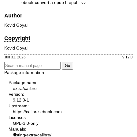
ebook-convert a.epub b.epub -vv
Author
Kovid Goyal
Copyright
Kovid Goyal
Juli 31, 2026
9.12.0
Package information:
Package name:
extra/calibre
Version:
9.12.0-1
Upstream:
https://calibre-ebook.com
Licenses:
GPL-3.0-only
Manuals:
/listing/extra/calibre/