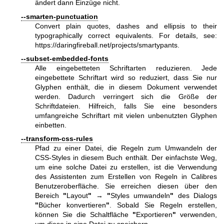
ändert dann Einzüge nicht.
--smarten-punctuation
Convert plain quotes, dashes and ellipsis to their
typographically correct equivalents. For details, see:
https://daringfireball.net/projects/smartypants
.
--subset-embedded-fonts
Alle eingebetteten Schriftarten reduzieren. Jede
eingebettete Schriftart wird so reduziert, dass Sie nur
Glyphen enthält, die in diesem Dokument verwendet
werden. Dadurch verringert sich die Größe der
Schriftdateien. Hilfreich, falls Sie eine besonders
umfangreiche Schriftart mit vielen unbenutzten Glyphen
einbetten.
--transform-css-rules
Pfad zu einer Datei, die Regeln zum Umwandeln der
CSS-Styles in diesem Buch enthält. Der einfachste Weg,
um eine solche Datei zu erstellen, ist die Verwendung
des Assistenten zum Erstellen von Regeln in Calibres
Benutzeroberfläche. Sie erreichen diesen über den
Bereich
"
Layout
"
→
"
Styles umwandeln
"
des Dialogs
"
Bücher konvertieren
"
. Sobald Sie Regeln erstellen,
können Sie die Schaltfläche
"
Exportieren
"
verwenden,