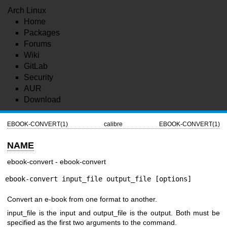
Arch Linux
Home
Packages
Forums
Wiki
GitLab
Security
AUR
Download
EBOOK-CONVERT(1)
calibre
EBOOK-CONVERT(1)
NAME
ebook-convert - ebook-convert
ebook-convert input_file output_file [options]
Convert an e-book from one format to another.
input_file is the input and output_file is the output. Both must be
specified as the first two arguments to the command.