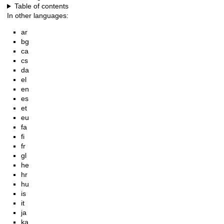
Table of contents
In other languages:
ar
bg
ca
cs
da
el
en
es
et
eu
fa
fi
fr
gl
he
hr
hu
is
it
ja
ka