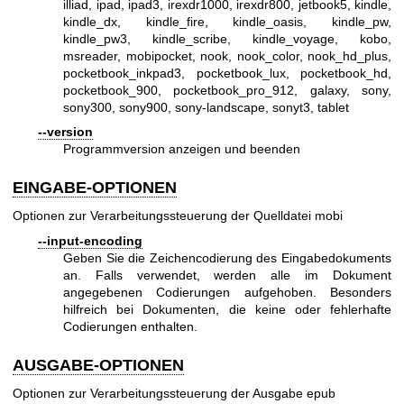
illiad, ipad, ipad3, irexdr1000, irexdr800, jetbook5, kindle,
kindle_dx, kindle_fire, kindle_oasis, kindle_pw,
kindle_pw3, kindle_scribe, kindle_voyage, kobo,
msreader, mobipocket, nook, nook_color, nook_hd_plus,
pocketbook_inkpad3, pocketbook_lux, pocketbook_hd,
pocketbook_900, pocketbook_pro_912, galaxy, sony,
sony300, sony900, sony-landscape, sonyt3, tablet
--version
Programmversion anzeigen und beenden
EINGABE-OPTIONEN
Optionen zur Verarbeitungssteuerung der Quelldatei mobi
--input-encoding
Geben Sie die Zeichencodierung des Eingabedokuments
an. Falls verwendet, werden alle im Dokument
angegebenen Codierungen aufgehoben. Besonders
hilfreich bei Dokumenten, die keine oder fehlerhafte
Codierungen enthalten.
AUSGABE-OPTIONEN
Optionen zur Verarbeitungssteuerung der Ausgabe epub