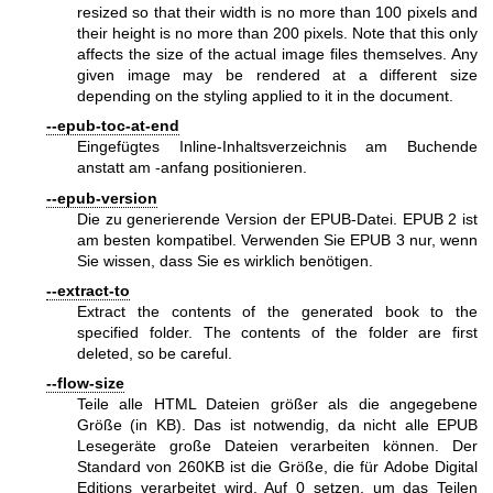
resized so that their width is no more than 100 pixels and
their height is no more than 200 pixels. Note that this only
affects the size of the actual image files themselves. Any
given image may be rendered at a different size
depending on the styling applied to it in the document.
--epub-toc-at-end
Eingefügtes Inline-Inhaltsverzeichnis am Buchende
anstatt am -anfang positionieren.
--epub-version
Die zu generierende Version der EPUB-Datei. EPUB 2 ist
am besten kompatibel. Verwenden Sie EPUB 3 nur, wenn
Sie wissen, dass Sie es wirklich benötigen.
--extract-to
Extract the contents of the generated book to the
specified folder. The contents of the folder are first
deleted, so be careful.
--flow-size
Teile alle HTML Dateien größer als die angegebene
Größe (in KB). Das ist notwendig, da nicht alle EPUB
Lesegeräte große Dateien verarbeiten können. Der
Standard von 260KB ist die Größe, die für Adobe Digital
Editions verarbeitet wird. Auf 0 setzen, um das Teilen