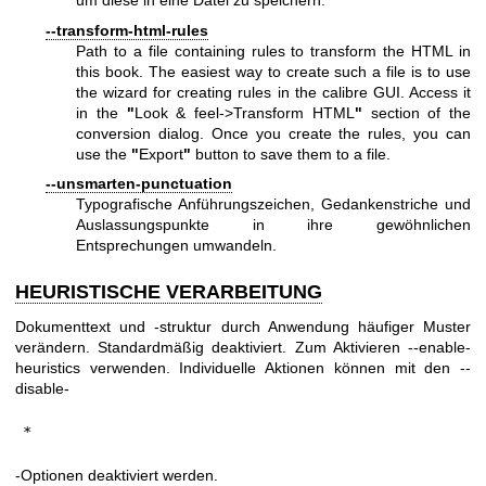
um diese in eine Datei zu speichern.
--transform-html-rules
Path to a file containing rules to transform the HTML in
this book. The easiest way to create such a file is to use
the wizard for creating rules in the calibre GUI. Access it
in the
"
Look & feel->Transform HTML
"
section of the
conversion dialog. Once you create the rules, you can
use the
"
Export
"
button to save them to a file.
--unsmarten-punctuation
Typografische Anführungszeichen, Gedankenstriche und
Auslassungspunkte in ihre gewöhnlichen
Entsprechungen umwandeln.
HEURISTISCHE VERARBEITUNG
Dokumenttext und -struktur durch Anwendung häufiger Muster
verändern. Standardmäßig deaktiviert. Zum Aktivieren --enable-
heuristics verwenden. Individuelle Aktionen können mit den --
disable-
*
-Optionen deaktiviert werden.