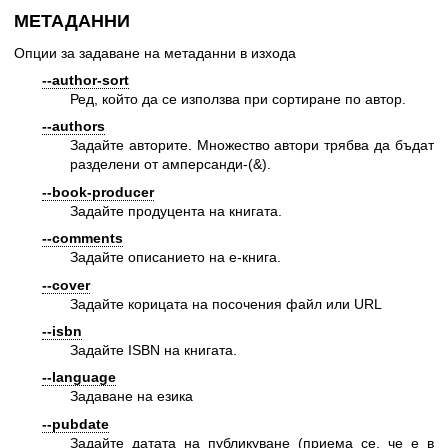
МЕТАДАННИ
Опции за задаване на метаданни в изхода
--author-sort
Ред, който да се използва при сортиране по автор.
--authors
Задайте авторите. Множество автори трябва да бъдат
разделени от амперсанди-(&).
--book-producer
Задайте продуцента на книгата.
--comments
Задайте описанието на е-книга.
--cover
Задайте корицата на посочения файл или URL
--isbn
Задайте ISBN на книгата.
--language
Задаване на езика
--pubdate
Задайте датата на публикуване (приема се, че е в