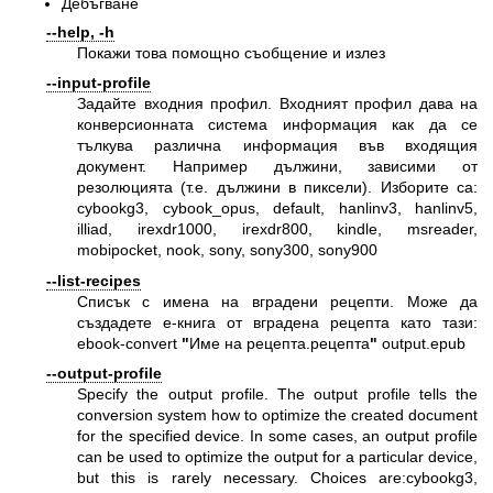
Дебъгване
--help, -h
Покажи това помощно съобщение и излез
--input-profile
Задайте входния профил. Входният профил дава на
конверсионната система информация как да се
тълкува различна информация във входящия
документ. Например дължини, зависими от
резолюцията (т.е. дължини в пиксели). Изборите са:
cybookg3, cybook_opus, default, hanlinv3, hanlinv5,
illiad, irexdr1000, irexdr800, kindle, msreader,
mobipocket, nook, sony, sony300, sony900
--list-recipes
Списък с имена на вградени рецепти. Може да
създадете е-книга от вградена рецепта като тази:
ebook-convert
"
Име на рецепта.рецепта
"
output.epub
--output-profile
Specify the output profile. The output profile tells the
conversion system how to optimize the created document
for the specified device. In some cases, an output profile
can be used to optimize the output for a particular device,
but this is rarely necessary. Choices are:cybookg3,