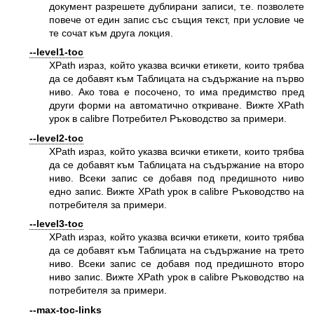
документ разрешете дублирани записи, т.е. позволете
повече от един запис със същия текст, при условие че
те сочат към друга локция.
--level1-toc
XPath израз, който указва всички етикети, които трябва
да се добавят към Таблицата на съдържание на първо
ниво. Ако това е посочено, то има предимство пред
други форми на автоматично откриване. Вижте XPath
урок в calibre Потребител Ръководство за примери.
--level2-toc
XPath израз, който указва всички етикети, които трябва
да се добавят към Таблицата на съдържание на второ
ниво. Всеки запис се добавя под предишното ниво
едно запис. Вижте XPath урок в calibre Ръководство на
потребителя за примери.
--level3-toc
XPath израз, който указва всички етикети, които трябва
да се добавят към Таблицата на съдържание на трето
ниво. Всеки запис се добавя под предишното второ
ниво запис. Вижте XPath урок в calibre Ръководство на
потребителя за примери.
--max-toc-links