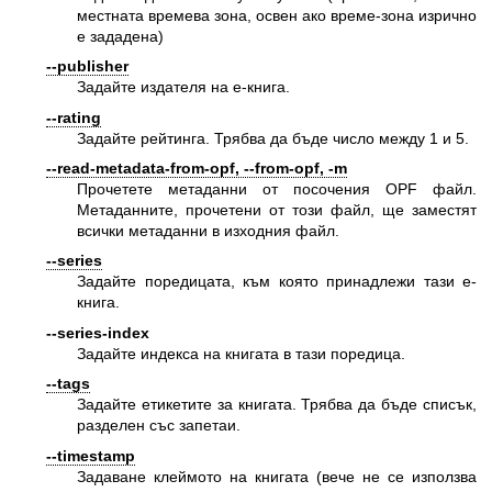
местната времева зона, освен ако време-зона изрично
е зададена)
--publisher
Задайте издателя на е-книга.
--rating
Задайте рейтинга. Трябва да бъде число между 1 и 5.
--read-metadata-from-opf, --from-opf, -m
Прочетете метаданни от посочения OPF файл.
Метаданните, прочетени от този файл, ще заместят
всички метаданни в изходния файл.
--series
Задайте поредицата, към която принадлежи тази е-
книга.
--series-index
Задайте индекса на книгата в тази поредица.
--tags
Задайте етикетите за книгата. Трябва да бъде списък,
разделен със запетаи.
--timestamp
Задаване клеймото на книгата (вече не се използва