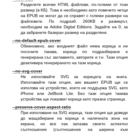
Разделете всички HTML файлове, по-големи от този
размер (в KБ). Това е необходимо като повечето четци
на EPUB не могат да се справят с големи размери на
файловете. По подразб. 260KB е размерът,
необходим за Adobe Digital Editions. Задайте на 0, за
да забраните базиран размер на разделяне.
--no-default-epub-cover
Обикновено, ако входният файл няма корица и не
посочите такава, корица по подразбиране е
генерирана със заглавието, авторите и т.н. Тази опция
деактивира генерирането на тази корица.
--no-svg-cover
Не използвайте SVG за корицата на книга.
Използвайте тази опция, ако вашият EPUB ще се
използва на устройство, което не поддържа SVG, като
iPhone или JetBook Lite. Без тази опция такива
устройства ще показват корица като празна страница.
--preserve-cover-aspect-ratio
При използване на SVG корица, тази опция ще доведе
до мащабиране на корица в наличната зона на
екрана, но все пак запазва своето аспектно
съотношение (съотношение на ширина към