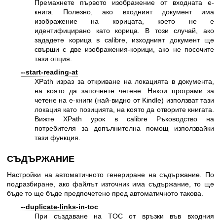
Премахнете първото изображение от входната е-
книга. Полезно, ако входният документ има
изображение на корицата, което не е
идентифицирано като корица. В този случай, ако
зададете корица в calibre, изходният документ ще
свърши с две изображения-корици, ако не посочите
тази опция.
--start-reading-at
XPath израз за откриване на локацията в документа,
на която да започнете четене. Някои програми за
четене на е-книги (най-видно от Kindle) използват тази
локация като позицията, на която да отворите книгата.
Вижте XPath урок в calibre Ръководство на
потребителя за допълнителна помощ използвайки
тази функция.
СЪДЪРЖАНИЕ
Настройки на автоматичното генериране на съдържание. По
подразбиране, ако файлът източник има съдържание, то ще
бъде то ще бъде предпочетено пред автоматичното такова.
--duplicate-links-in-toc
При създаване на TOC от връзки във входния