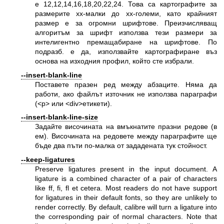
е 12,12,14,16,18,20,22,24. Това са картографите за
размерите xx-малки до xx-големи, като крайният
размер е за огромни шрифтове. Преизчисляващ
алгоритъм за шрифт използва тези размери за
интелигентно премащабиране на шрифтове. По
подразб. е да, използвайте картографиране въз
основа на изходния профил, който сте избрали.
--insert-blank-line
Поставете празен ред между абзаците. Няма да
работи, ако файлът източник не използва параграфи
(<p> или <div>етикети).
--insert-blank-line-size
Задайте височината на вмъкнатите празни редове (в
ем). Височината на редовете между параграфите ще
бъде два пъти по-малка от зададената тук стойност.
--keep-ligatures
Preserve ligatures present in the input document. A
ligature is a combined character of a pair of characters
like ff, fi, fl et cetera. Most readers do not have support
for ligatures in their default fonts, so they are unlikely to
render correctly. By default, calibre will turn a ligature into
the corresponding pair of normal characters. Note that