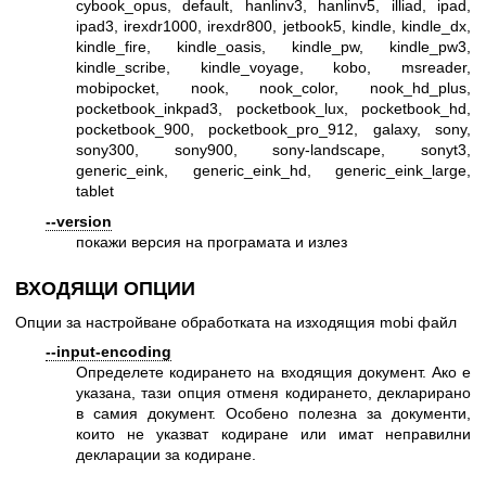
cybook_opus, default, hanlinv3, hanlinv5, illiad, ipad,
ipad3, irexdr1000, irexdr800, jetbook5, kindle, kindle_dx,
kindle_fire, kindle_oasis, kindle_pw, kindle_pw3,
kindle_scribe, kindle_voyage, kobo, msreader,
mobipocket, nook, nook_color, nook_hd_plus,
pocketbook_inkpad3, pocketbook_lux, pocketbook_hd,
pocketbook_900, pocketbook_pro_912, galaxy, sony,
sony300, sony900, sony-landscape, sonyt3,
generic_eink, generic_eink_hd, generic_eink_large,
tablet
--version
покажи версия на програмата и излез
ВХОДЯЩИ ОПЦИИ
Опции за настройване обработката на изходящия mobi файл
--input-encoding
Определете кодирането на входящия документ. Ако е
указана, тази опция отменя кодирането, декларирано
в самия документ. Особено полезна за документи,
които не указват кодиране или имат неправилни
декларации за кодиране.