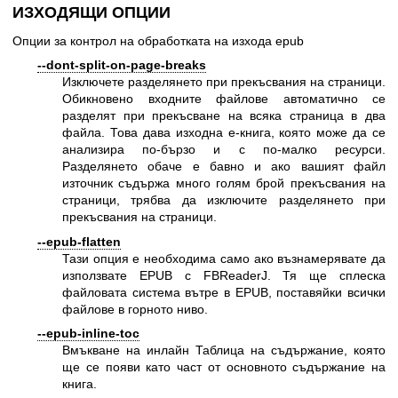
ИЗХОДЯЩИ ОПЦИИ
Опции за контрол на обработката на изхода epub
--dont-split-on-page-breaks
Изключете разделянето при прекъсвания на страници.
Обикновено входните файлове автоматично се
разделят при прекъсване на всяка страница в два
файла. Това дава изходна е-книга, която може да се
анализира по-бързо и с по-малко ресурси.
Разделянето обаче е бавно и ако вашият файл
източник съдържа много голям брой прекъсвания на
страници, трябва да изключите разделянето при
прекъсвания на страници.
--epub-flatten
Тази опция е необходима само ако възнамерявате да
използвате EPUB с FBReaderJ. Тя ще сплеска
файловата система вътре в EPUB, поставяйки всички
файлове в горното ниво.
--epub-inline-toc
Вмъкване на инлайн Таблица на съдържание, която
ще се появи като част от основното съдържание на
книга.