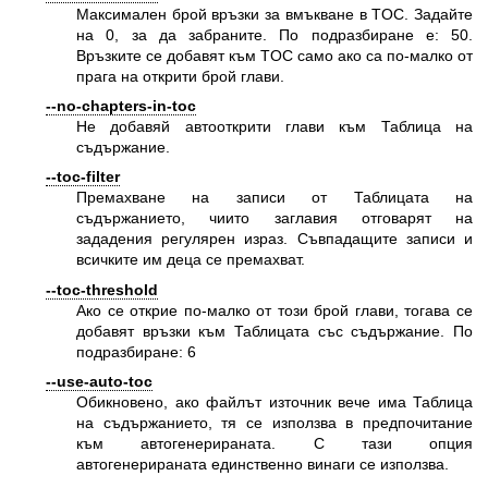
Максимален брой връзки за вмъкване в TOC. Задайте
на 0, за да забраните. По подразбиране е: 50.
Връзките се добавят към TOC само ако са по-малко от
прага на открити брой глави.
--no-chapters-in-toc
Не добавяй автооткрити глави към Таблица на
съдържание.
--toc-filter
Премахване на записи от Таблицата на
съдържанието, чиито заглавия отговарят на
зададения регулярен израз. Съвпадащите записи и
всичките им деца се премахват.
--toc-threshold
Ако се открие по-малко от този брой глави, тогава се
добавят връзки към Таблицата със съдържание. По
подразбиране: 6
--use-auto-toc
Обикновено, ако файлът източник вече има Таблица
на съдържанието, тя се използва в предпочитание
към автогенерираната. С тази опция
автогенерираната единственно винаги се използва.