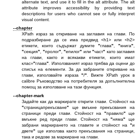
alternate text, and use it to fill in the alt attribute. The alt
attribute improves accessibility by providing text
descriptions for users who cannot see or fully interpret
visual content.
--chapter
XPath израз за откриване на заглавия на глави. По
подразбиране да се има предвид <h1> или <h2>
етикети, които съдържат думите
"
глава
"
,
"
книга
"
,
"
секция
"
,
"
пролог
"
,
"
епилог
"
или
"
част
"
като заглавия
на глави, както и всякакви етикети, които имат
клас=
"
глава
"
. Използваният израз трябва да оцени до
списък на елементи. За да забраните откриване на
глави, използвайте израза
"
/
"
. Вижте XPath урок в
calibre Ръководство на потребителя за допълнителна
помощ за използване на тази функция.
--chapter-mark
Задайте как да маркирате открити глави. Стойност на
"
страницапрекъсване
"
ще вмъкне прекъсвания на
страници преди глави. Стойност на
"
правило
"
ще
вмъкне ред преди глави. Стойност на
"
няма
"
ще
забрани маркирането на главите и стойност на
"
и
двете
"
ще използва както прекъсвания на страници,
така и редове за маркиране на глави.