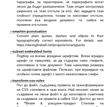
параграфи, за гарантиране, че параграфите могат
лесно да бъдат разграничени. Тази опция контролира
ширината на тези отстъпи (в em). Ако зададете тази
стойност отрицателна, тогава се използват отстъпи,
посочени във входния документ, т.е. calibre не
променя отстъпите.
--smarten-punctuation
Convert plain quotes, dashes and ellipsis to their
typographically correct equivalents. For details, see:
https://daringfireball.net/projects/smartypants
.
--subset-embedded-fonts
Подбор на всички вградени шрифтове. Всеки вграден
шрифт се намалява, за да съдържа само глифите,
използвани в този документ. Това намалява размера
на шрифтовите файлове. Полезно, при вграждане на
особено голям шрифт с много неизползвани глифи.
--transform-css-rules
Път до файл, съдържащ правила за трансформиране
на CSS стиловете в тази книга. Най-лесният начин за
създаване на такъв файл е да използвате съветника
за създаване на правила в calibre GUI. Достъп до него
в
"
Визия & усещане->раздел Стилове на