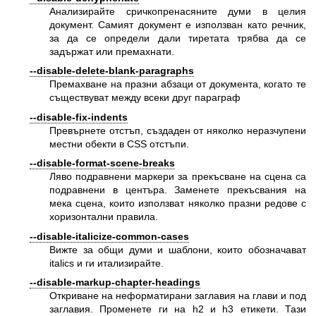
Анализирайте сричкопренасяните думи в целия
документ. Самият документ е използван като речник,
за да се определи дали тиретата трябва да се
задържат или премахнати.
--disable-delete-blank-paragraphs
Премахване на празни абзаци от документа, когато те
съществуват между всеки друг параграф
--disable-fix-indents
Превърнете отстъп, създаден от няколко неразчупени
местни обекти в CSS отстъпи.
--disable-format-scene-breaks
Ляво подравнени маркери за прекъсване на сцена са
подравнени в центъра. Заменете прекъсвания на
мека сцена, които използват няколко празни редове с
хоризонтални правила.
--disable-italicize-common-cases
Вижте за общи думи и шаблони, които обозначават
italics и ги итализирайте.
--disable-markup-chapter-headings
Откриване на неформатирани заглавия на глави и под
заглавия. Променете ги на h2 и h3 етикети. Тази