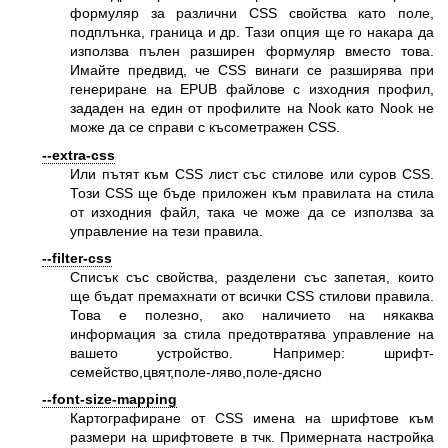
формуляр за различни CSS свойства като поле,
подплънка, граница и др. Тази опция ще го накара да
използва пълен разширен формуляр вместо това.
Имайте предвид, че CSS винаги се разширява при
генериране на EPUB файлове с изходния профил,
зададен на един от профилите на Nook като Nook не
може да се справи с късометражен CSS.
--extra-css
Или пътят към CSS лист със стилове или суров CSS.
Този CSS ще бъде приложен към правилата на стила
от изходния файл, така че може да се използва за
управление на тези правила.
--filter-css
Списък със свойства, разделени със запетая, които
ще бъдат премахнати от всички CSS стилови правила.
Това е полезно, ако наличието на някаква
информация за стила предотвратява управление на
вашето устройство. Например: шрифт-
семейство,цвят,поле-ляво,поле-дясно
--font-size-mapping
Картографиране от CSS имена на шрифтове към
размери на шрифтовете в тчк. Примерната настройка