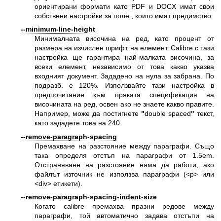
ориентирани формати като PDF и DOCX имат свои
собствени настройки за поле , които имат предимство.
--minimum-line-height
Минималната височина на ред, като процент от
размера на изчислен шрифт на елемент. Calibre с тази
настройка ще гарантира най-малката височина, за
всеки елемент, независимо от това какво указва
входният документ. Зададено на нула за забрана. По
подразб. е 120%. Използвайте тази настройка в
предпочитание към пряката спецификация на
височината на ред, освен ако не знаете какво правите.
Например, може да постигнете
"
double spaced
"
текст,
като зададете това на 240.
--remove-paragraph-spacing
Премахване на разстояние между параграфи. Също
така определя отстъп на параграфи от 1.5em.
Отстраняване на разстояние няма да работи, ако
файлът източник не използва параграфи (<p> или
<div> етикети).
--remove-paragraph-spacing-indent-size
Когато calibre премахва празни редове между
параграфи, той автоматично задава отстъпи на