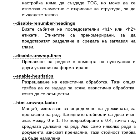
настройка няма да създаде TOC, но може да се
използва съвместно с откриване на структура, за да
създадете такава.
--disable-renumber-headings
Вижте събития на последователни <h1> или <h2>
етикети. Етикетите са преномерирани, за да
предотвратят разделяне в средата на заглавия на
глави.
--disable-unwrap-lines
Пренасяне на редове с помощта на пунктуация и
други указания за форматиране.
--enable-heuristics
Разрешаване на евристична обработка. Тази опция
трябва да се зададе за всяка евристична обработка,
която да се осъществи.
--html-unwrap-factor
Мащаб, използван за определяне на дължината, за
пренасяне на ред. Валидните стойности са десетичен
знак между 0 и 1. По подразбиране е 0.4, точно под
средната дължина на ред. Ако само няколко реда в
документа изискват пренасяне, тази стойност трябва
да бъде намалена