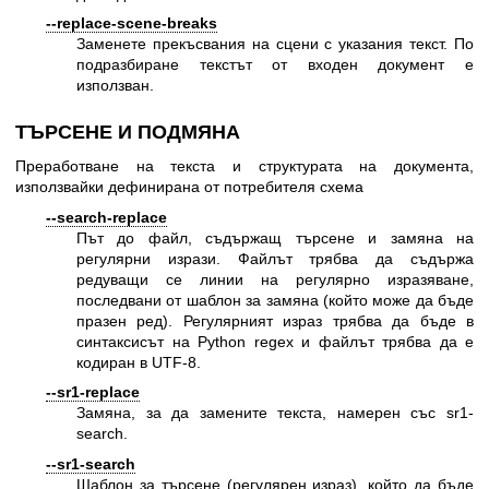
--replace-scene-breaks
Заменете прекъсвания на сцени с указания текст. По
подразбиране текстът от входен документ е
използван.
ТЪРСЕНЕ И ПОДМЯНА
Преработване на текста и структурата на документа,
използвайки дефинирана от потребителя схема
--search-replace
Път до файл, съдържащ търсене и замяна на
регулярни изрази. Файлът трябва да съдържа
редуващи се линии на регулярно изразяване,
последвани от шаблон за замяна (който може да бъде
празен ред). Регулярният израз трябва да бъде в
синтаксисът на Python regex и файлът трябва да е
кодиран в UTF-8.
--sr1-replace
Замяна, за да замените текста, намерен със sr1-
search.
--sr1-search
Шаблон за търсене (регулярен израз), който да бъде