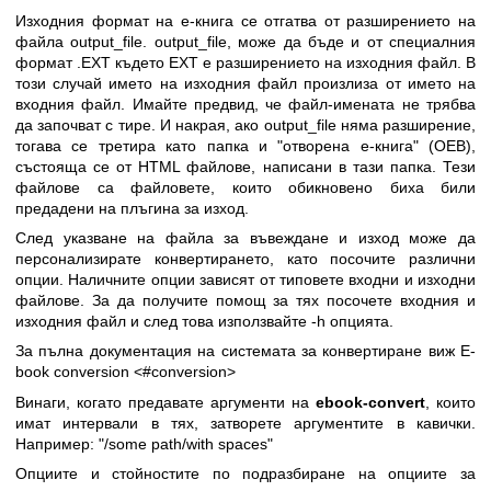
Изходния формат на е-книга се отгатва от разширението на
файла output_file. output_file, може да бъде и от специалния
формат .EXT където EXT е разширението на изходния файл. В
този случай името на изходния файл произлиза от името на
входния файл. Имайте предвид, че файл-имената не трябва
да започват с тире. И накрая, ако output_file няма разширение,
тогава се третира като папка и "отворена е-книга" (OEB),
състояща се от HTML файлове, написани в тази папка. Тези
файлове са файловете, които обикновено биха били
предадени на плъгина за изход.
След указване на файла за въвеждане и изход може да
персонализирате конвертирането, като посочите различни
опции. Наличните опции зависят от типовете входни и изходни
файлове. За да получите помощ за тях посочете входния и
изходния файл и след това използвайте -h опцията.
За пълна документация на системата за конвертиране виж E-
book conversion <#conversion>
Винаги, когато предавате аргументи на
ebook-convert
, които
имат интервали в тях, затворете аргументите в кавички.
Например: "/some path/with spaces"
Опциите и стойностите по подразбиране на опциите за