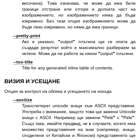
височина). Това означава, че може да има бели
граници отстрани или отгоре и долната част на
изображението, но изображението няма да бъде
изкривено. Без тази опция изображението може да
бъде леко изкривено, но няма да има граници.
--pretty-print
Ако е указано,
"
output
"
плъгина ще се опита да
създаде резултат който е максимално разбираем за
четене. Може да не работи за някои
"
output
"
плъгини.
--toc-title
Title for any generated inline table of contents.
ВИЗИЯ И УСЕЩАНЕ
Опции за контрол на облика и усещането на изхода
--asciiize
Транслитерат unicode знаци към ASCII представяне.
Употреба с внимание, защото това ще замени Unicode
знаци с ASCII. Например ще замени
"
Pelé
"
с
"
Pele
"
.
Също така, имайте предвид, че в случаите, когато има
множество представяния на знак (например, знаци,
споделени от Китайски и Японски) представянето ще