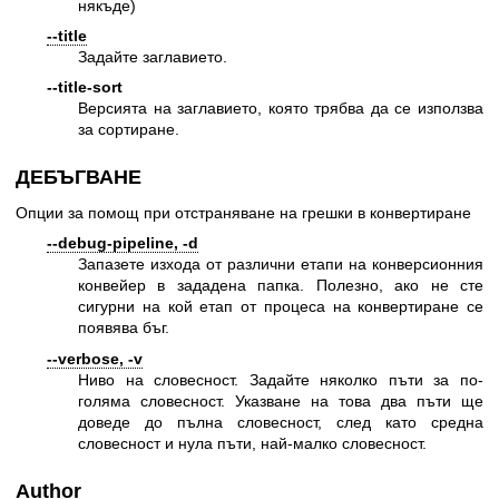
някъде)
--title
Задайте заглавието.
--title-sort
Версията на заглавието, която трябва да се използва
за сортиране.
ДЕБЪГВАНЕ
Опции за помощ при отстраняване на грешки в конвертиране
--debug-pipeline, -d
Запазете изхода от различни етапи на конверсионния
конвейер в зададена папка. Полезно, ако не сте
сигурни на кой етап от процеса на конвертиране се
появява бъг.
--verbose, -v
Ниво на словесност. Задайте няколко пъти за по-
голяма словесност. Указване на това два пъти ще
доведе до пълна словесност, след като средна
словесност и нула пъти, най-малко словесност.
Author