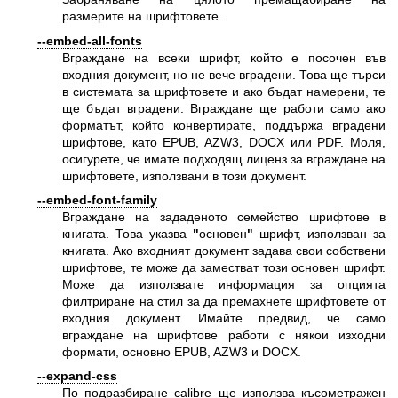
размерите на шрифтовете.
--embed-all-fonts
Вграждане на всеки шрифт, който е посочен във
входния документ, но не вече вградени. Това ще търси
в системата за шрифтовете и ако бъдат намерени, те
ще бъдат вградени. Вграждане ще работи само ако
форматът, който конвертирате, поддържа вградени
шрифтове, като EPUB, AZW3, DOCX или PDF. Моля,
осигурете, че имате подходящ лиценз за вграждане на
шрифтовете, използвани в този документ.
--embed-font-family
Вграждане на зададеното семейство шрифтове в
книгата. Това указва
"
основен
"
шрифт, използван за
книгата. Ако входният документ задава свои собствени
шрифтове, те може да заместват този основен шрифт.
Може да използвате информация за опцията
филтриране на стил за да премахнете шрифтовете от
входния документ. Имайте предвид, че само
вграждане на шрифтове работи с някои изходни
формати, основно EPUB, AZW3 и DOCX.
--expand-css
По подразбиране calibre ще използва късометражен