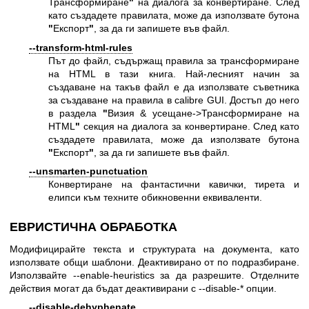
Трансформиране
"
на диалога за конвертиране. След
като създадете правилата, може да използвате бутона
"
Експорт
"
, за да ги запишете във файл.
--transform-html-rules
Път до файл, съдържащ правила за трансформиране
на HTML в тази книга. Най-лесният начин за
създаване на такъв файл е да използвате съветника
за създаване на правила в calibre GUI. Достъп до него
в раздела
"
Визия & усещане->Трансформиране на
HTML
"
секция на диалога за конвертиране. След като
създадете правилата, може да използвате бутона
"
Експорт
"
, за да ги запишете във файл.
--unsmarten-punctuation
Конвертиране на фантастични кавички, тирета и
елипси към техните обикновенни еквиваленти.
ЕВРИСТИЧНА ОБРАБОТКА
Модифицирайте текста и структурата на документа, като
използвате общи шаблони. Деактивирано от по подразбиране.
Използвайте --enable-heuristics за да разрешите. Отделните
действия могат да бъдат деактивирани с --disable-* опции.
--disable-dehyphenate