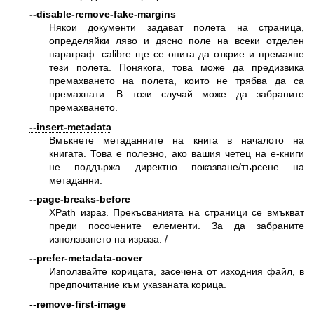
--disable-remove-fake-margins
Някои документи задават полета на страница,
определяйки ляво и дясно поле на всеки отделен
параграф. calibre ще се опита да открие и премахне
тези полета. Понякога, това може да предизвика
премахването на полета, които не трябва да са
премахнати. В този случай може да забраните
премахването.
--insert-metadata
Вмъкнете метаданните на книга в началото на
книгата. Това е полезно, ако вашия четец на е-книги
не поддържа директно показване/търсене на
метаданни.
--page-breaks-before
XPath израз. Прекъсванията на страници се вмъкват
преди посочените елементи. За да забраните
използването на израза: /
--prefer-metadata-cover
Използвайте корицата, засечена от изходния файл, в
предпочитание към указаната корица.
--remove-first-image