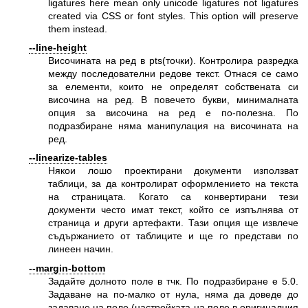
ligatures here mean only unicode ligatures not ligatures
created via CSS or font styles. This option will preserve
them instead.
--line-height
Височината на ред в pts(точки). Контролира разредка
между последователни редове текст. Отнася се само
за елементи, които не определят собствената си
височина на ред. В повечето букви, минималната
опция за височина на ред е по-полезна. По
подразбиране няма манипулация на височината на
ред.
--linearize-tables
Някои лошо проектирани документи използват
таблици, за да контролират оформлението на текста
на страницата. Когато са конвертирани тези
документи често имат текст, който се изпълнява от
страница и други артефакти. Тази опция ще извлече
съдържанието от таблиците и ще го представи по
линеен начин.
--margin-bottom
Задайте долното поле в тчк. По подразбиране е 5.0.
Задаване на по-малко от нула, няма да доведе до
задаване на поле (настройката на поле в оригиналния