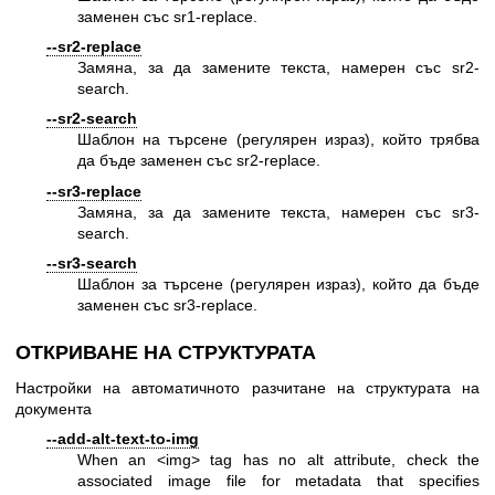
заменен със sr1-replace.
--sr2-replace
Замяна, за да замените текста, намерен със sr2-
search.
--sr2-search
Шаблон на търсене (регулярен израз), който трябва
да бъде заменен със sr2-replace.
--sr3-replace
Замяна, за да замените текста, намерен със sr3-
search.
--sr3-search
Шаблон за търсене (регулярен израз), който да бъде
заменен със sr3-replace.
ОТКРИВАНЕ НА СТРУКТУРАТА
Настройки на автоматичното разчитане на структурата на
документа
--add-alt-text-to-img
When an <img> tag has no alt attribute, check the
associated image file for metadata that specifies