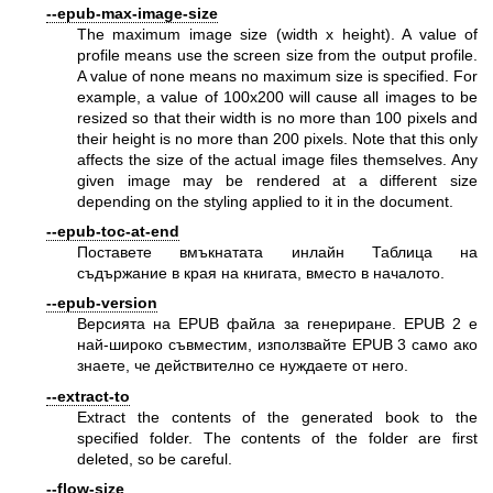
--epub-max-image-size
The maximum image size (width x height). A value of
profile means use the screen size from the output profile.
A value of none means no maximum size is specified. For
example, a value of 100x200 will cause all images to be
resized so that their width is no more than 100 pixels and
their height is no more than 200 pixels. Note that this only
affects the size of the actual image files themselves. Any
given image may be rendered at a different size
depending on the styling applied to it in the document.
--epub-toc-at-end
Поставете вмъкнатата инлайн Таблица на
съдържание в края на книгата, вместо в началото.
--epub-version
Версията на EPUB файла за генериране. EPUB 2 е
най-широко съвместим, използвайте EPUB 3 само ако
знаете, че действително се нуждаете от него.
--extract-to
Extract the contents of the generated book to the
specified folder. The contents of the folder are first
deleted, so be careful.
--flow-size