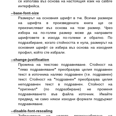
се използва въз основа на настоящия език на calibre
интерфейса.
--base-font-size
Размерът на основния шрифт в тчк. Всички размери
на шрифта в произведената книга ще се
преизчисляват въз основа на този размер. Чрез
избора на по-голям размер може да направите
шрифтовете в изхода по-големи и обратно. По
подразбиране, когато стойността е нула, размерът на
основния шрифт се избира въз основа на изходния
профил, който сте избрали.
--change-justification
Промяна на текстово подравняване. Стойност на
"
ляво подравняване
"
преобразува целия подравнен
текст в източника наляво подравнен (т.е. подравнен)
текст. Стойност на
"
подравнен
"
преобразува целия
неподравнен текст в подравнен. Стойност на
"
оригинал
"
(по подразбиране) не променя
подравняването във файла източник. Имайте
предвид, че само някои изходни формати поддържат
подравняване.
--disable-font-rescaling
Забраняване на цялото премащабиране на