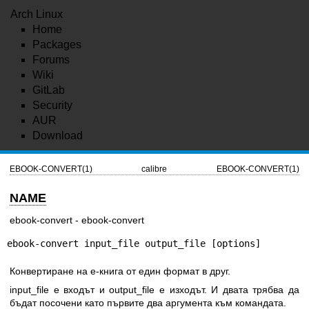
Arch Linux
Home
Packages
Forums
Wiki
GitLab
Security
AUR
Download
EBOOK-CONVERT(1)
calibre
EBOOK-CONVERT(1)
NAME
ebook-convert - ebook-convert
ebook-convert input_file output_file [options]
Конвертиране на е-книга от един формат в друг.
input_file е входът и output_file е изходът. И двата трябва да
бъдат посочени като първите два аргумента към командата.