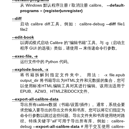
从 Windows 默认程序注册 / 取消注册 calibre。
--default-
programs
=
(register|unregister)
--diff
启动 calibre diff工具。例如： calibre-debug
--diff
file1
file2
--edit-book
以调试模式启动 Calibre 的“编辑书籍”工具。与 -g（启动主
程序 GUI 的选项）类似，请使用
--
来传递命令行参数。
--exec-file, -e
运行文件中的 Python 代码。
--explode-book, -x
将书籍拆解到指定文件夹中。 用法： -x file.epub
output_dir 将书籍导出为HTML文件和元数据的集合，您可
以使用标准HTML编辑工具对其进行编辑。该用法适用于
EPUB、AZW3、HTMLZ和DOCX文件。
--export-all-calibre-data
导出所有calibre数据（书籍/设置/插件）。通常，系统会要
求您输入要导出的导出文件夹和书库。您可以将它们指定为
命令行参数以跳过这些问题。导出文件夹和书库使用绝对路
径。特殊关键字“all”可用于导出所有库。例如： calibre-
debug
--export-all-calibre-data
# 用于交互使用 calibre-