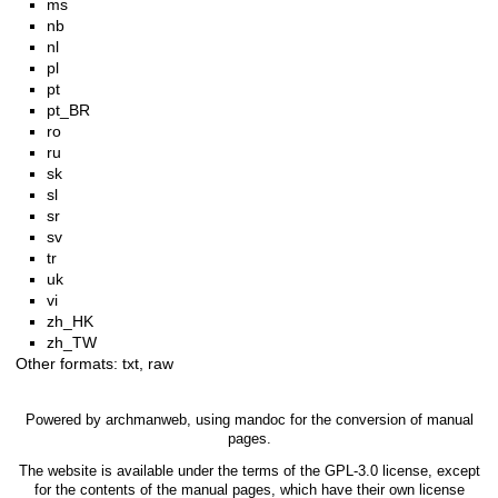
ms
nb
nl
pl
pt
pt_BR
ro
ru
sk
sl
sr
sv
tr
uk
vi
zh_HK
zh_TW
Other formats:
txt
,
raw
Powered by
archmanweb
, using
mandoc
for the conversion of manual
pages.
The website is available under the terms of the
GPL-3.0
license, except
for the contents of the manual pages, which have their own license