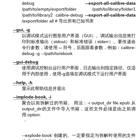
debug
--export-all-calibre-data
/path/to/empty/export/folder /path/to/library/folder1
/path/to/library2 calibre-debug
--export-all-calibre-data
/export/folder all # 导出所有已知书库
--gui, -g
以调试模式运行图形用户界面（GUI）。调试输出信息将打
印到标准输出（stdout）和标准错误（stderr）。要传递命
令行参数，请使用
--
符号，后面跟着参数，例如：calibre-
debug -g --/path/to/ebook
--gui-debug
使用调试控制台运行用户界面，日志输出到指定路径。仅适
用于内部使用，使用-g选项在调试模式下运行用户界面
--help, -h
显示此帮助信息并退出
--implode-book, -i
聚合以前拆解过的书籍。 用法：-i output_dir file.epub 从
output_dir的文件中导入书籍，这些文件必须是由之前调
用:option:
`
--explode-book`创建的。一定要指定与拆解时使用的文件