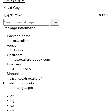
Kovid Goyal
七月 31, 2026
9.12.0
Package information:
Package name:
extra/calibre
Version:
9.12.0-2
Upstream:
https://calibre-ebook.com
Licenses:
GPL-3.0-only
Manuals:
/listing/extra/calibre/
Table of contents
In other languages:
ar
bg
ca
cs