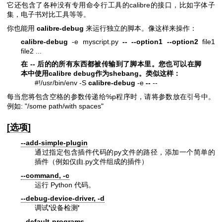
它还包含了各种没有专用命令行工具的calibre的接口，比如字体子
集，电子书对比工具等等。
你也能用
calibre-debug
来运行独立的脚本。像这样来操作：
calibre-debug
-e myscript.py
--
--option1
--option2
file1
file2 ...
在
--
后的的所有东西都被传输到了脚本里。您也可以在脚
本中使用calibre debug作为shebang。类似这样：
#!/usr/bin/env -S
calibre-debug
-e
--
--
每当您将包含空格的参数传递给%p程序时，请将参数放在引号中。
例如: "/some path/with spaces"
[选项]
--add-simple-plugin
通过指定包含插件代码的py文件的路径，添加一个简单的
插件（例如仅由.py文件组成的插件）
--command, -c
运行 Python 代码。
--debug-device-driver, -d
调试
'
设备检测
'
--default-programs