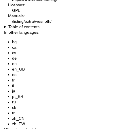
Licenses:
GPL
Manuals:
/listing/extra/wesnoth/
Table of contents
In other languages:
bg
ca
cs
de
en
en_GB
es
fr
it
ja
pt_BR
ru
sk
tr
zh_CN
zh_TW