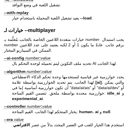
تشغيل اللعبة في وضع النوافذ.
--with-replay
.
--load
يعيد تشغيل اللعبة المحملة باستخدام خيار
خيارات لـ --multiplayer
. يجب استبدال
number
خيارات متعددة اللاعبين الخاصة بالجانب مُعلَّمة بـ
برقم جانب. عادةً ما يكون 1 أو 2 لكنه يعتمد على عدد اللاعبين
number
الممكن في السيناريو المختار.
--ai-config
number
:
value
تحديد ملف التكوين ليتم تحميله لوحدة التحكم بال AI لهذا الجانب.
--algorithm
number
:
value
يحدد خوارزمية غير قياسية لتستخدمها وحدة تحكم الذكاء الاصطناعي
، والتي يمكن
[ai]
لهذا الجانب. يتم تحديد الخوارزمية بواسطة علامة
أن تكون خوارزمية أساسية إما في "data/ai/ais" أو "data/ai/dev" أو
و
idle_ai
خوارزمية محددة بواسطة ملحق. تتضمن القيم المتاحة:
experimental_ai
.
--controller
number
:
value
.
null
و
ai
،
human
يختار المتحكم لهذا الجانب. القيم المتاحة:
--era
value
استخدم هذا الخيار للعب في العصر المحدد بدلاً من عصر
الافتراضي
.