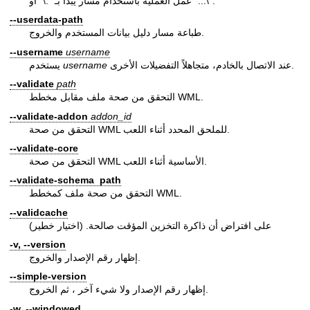
عمل العملية باستخدام مسار يبدأ بـ ".\" أو "...\".
--userdata-path
طباعة مسار دليل بيانات المستخدم والخروج.
--username
username
عند الاتصال بالخادم، متجاهلاً التفضيلات الأخرى.
username
يستخدم
--validate
path
التحقق من صحة ملف مقابل مخطط WML.
--validate-addon
addon_id
التحقق من صحة WML للملحق المحدد أثناء اللعب.
--validate-core
التحقق من صحة WML الأساسية أثناء اللعب.
--validate-schema path
التحقق من صحة ملف كمخطط WML.
--validcache
على افتراض أن ذاكرة التخزين المؤقت صالحة. (اختيار خطير)
-v, --version
إظهار رقم الإصدار والخروج.
--simple-version
إظهار رقم الإصدار ولا شيء آخر ، ثم الخروج.
-w, --windowed