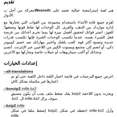
تقديم
هي لعبة إستراتيجية خيالية تعتمد على
Wesnoth
معركة من أجل ب
الأدوار.
اهزم جميع قادة الأعداء باستخدام مجموعة من القوات التي تختارها مع
إدارة مواردك من الذهب والقرى. كل الوحدات لها نقاط قوتها وضعفها؛
للفوز، انشر قواتك لتحقيق أفضل ميزة لها بينما تحرم أعدائك من فرصة
فعل الشيء نفسه. عندما تكتسب الوحدات الخبرة فإنها تكتسب قدرات
جديدة وتصبح أكثر قوة. العب بلغتك واختبر مهاراتك ضد خصم كمبيوتر
ذكي، أو انضم إلى مجتمع ويسنوث الكبير من اللاعبين عبر الإنترنت. أنشئ
وحداتك أو أكتب سيناريوهات أو حملات خاصة وشاركها مع الآخرين.
إعدادات الخيارات
--all-translations
اعرض جميع الترجمات في قائمة اختيار اللغة داخل اللعبة حتى لو تم
اعتبارها غير مكتملة بشكل كافٍ.
--bunzip2
infile.bz2
يفك ضغط ملف يجب أن يكون بتنسيق bzip2 ويخزنه بدون اللاحقة
سوف يزال.
infile.bz2
.bz2. ال
--bzip2
infile
.bz2 وأزل
infile
إضغط ملفا في شكل bzip2, احفظه في شكل
infile
.