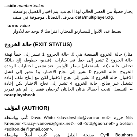
--side
number
:
value
يختار فصيلًا من العصر الحالي لهذا الجانب. يتم اختيار الفصيل بواسطة
معرف. الفصائل موصوفة في ملف data/multiplayer.cfg.
--turns
value
يضبط عدد الأدوار للسيناريو المختار. افتراضيًا لا يوجد حد للأدوار.
حالة الخروج (EXIT STATUS)
حالة الخروج الطبيعية هي 0. حالة الخروج 1 تشير إلى خطأ تهيئة (مثل
SDL، فيديو، خطوط، إلخ). حالة الخروج 2 تشير إلى خطأ في خيارات
)، تختلف حالة
-u
عند تشغيل اختبارات الوحدة (باستخدام
سطر الأوامر.
الخروج. حالة الخروج 0 تشير إلى نجاح الاختبار، و1 تشير إلى فشل
الاختبار. حالة الخروج 3 تشير إلى نجاح الاختبار لكن مع إنتاج ملف إعادة
تشغيل غير صالح. حالة الخروج 4 تشير إلى نجاح الاختبار لكن إعادة
--
التشغيل أنتجت أخطاءً. هاتان الحالتان تُرجعان فقط إذا لم يتم تمرير
noreplaycheck
.
المؤلف (AUTHOR)
حرره Nils
كُتب بواسطة David White <davidnwhite@verizon.net>.
Kneuper <crazy-ivanovic@gmx.net>، ott <ott@gaon.net> و Soliton
<soliton.de@gmail.com>.
صفحة الدليل هذه كُتبت أصلاً بواسطة Cyril Bouthors