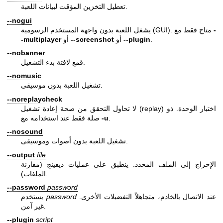
تعطيل التخزين المؤقت لبيانات اللعبة.
--nogui
-
يشغل اللعبة بدون واجهة المستخدم الرسومية (GUI). متاح فقط مع
.
--plugin
أو
--screenshot
أو
-multiplayer
--nobanner
قمع لافتة بدء التشغيل.
--nomusic
تشغيل اللعبة بدون موسيقى.
--noreplaycheck
لا تحاول التحقق من صحة إعادة تشغيل (replay) اختبار الوحدة. ذو
.
-u
صلة فقط عند استخدامه مع
--nosound
تشغيل اللعبة بدون أصوات وموسيقى.
--output
file
الإخراج إلى الملف المحدد. ينطبق على عمليات ديفينج (مقارنة
الملفات).
--password
password
عند الاتصال بالخادم، متجاهلاً التفضيلات الأخرى.
password
يستخدم
غير آمن.
--plugin
script