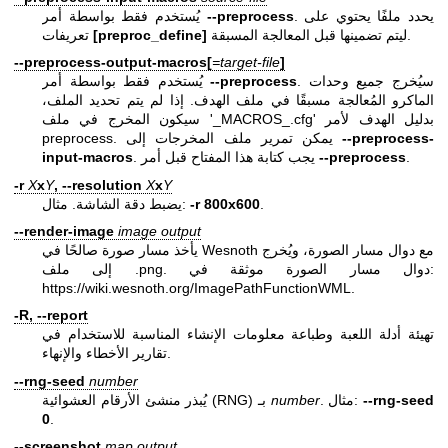
. يحدد ملفًا يحتوي على
--preprocess
يُستخدم فقط بواسطة أمر
ليتم تضمينها قبل المعالجة المسبقة.
[preproc_define]
تعريفات
--preprocess-output-macros[
=target-file
]
. سيُخرج جميع وحدات
--preprocess
يُستخدم فقط بواسطة أمر
الماكرو المُعالجة مسبقًا في ملف الهدف. إذا لم يتم تحديد الملف،
سيكون المخرج في ملف '_MACROS_.cfg' بدليل الهدف لأمر
--preprocess-
preprocess. يمكن تمرير ملف المخرجات إلى
.
--preprocess
. يجب كتابة هذا المفتاح قبل أمر
input-macros
-r
X
x
Y
, --resolution
X
x
Y
.
800x600
-r
يضبط دقة الشاشة. مثال:
--render-image
image
output
يأخذ مسار صورة صالحًا في Wesnoth مع دوال مسار الصورة، ويُخرج
إلى ملف .png. دوال مسار الصورة موثقة في:
https://wiki.wesnoth.org/ImagePathFunctionWML
.
-R, --report
تهيئة أدلة اللعبة وطباعة معلومات الإنشاء المناسبة للاستخدام في
تقارير الأخطاء والإنهاء.
--rng-seed
number
--rng-seed
. مثال:
number
يُبذر منشئ الأرقام العشوائية (RNG) بـ
0
.
--screenshot
map
output