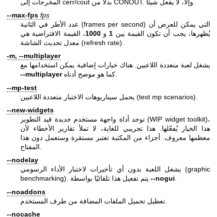
المخرجات إلى cerr/cout بدلاً من CONOUT. وإلا، لا يفعل شيئًا.
--max-fps
fps
عدد الأطر في الثانية (frames per second) التي يمكن للعرض أن
يُظهرها، يجب أن تكون القيمة بين
1
و
1000
، القيمة الافتراضية هي
معدل تحديث الشاشة (refresh rate).
-m, --multiplayer
يشغل لعبة متعددة اللاعبين. هناك خيارات إضافية يمكن استخدامها مع
كما هو موضح أدناه.
--multiplayer
--mp-test
يحمل سيناريوهات الاختبار متعددة اللاعبين (test mp scenarios).
--new-widgets
توجد أداة واجهة مستخدم جديدة قيد التطوير (WIP widget toolkit)،
هذا الخيار يُفعّلها. هذا تجريبي للغاية، لا تملأ تقارير الأخطاء لأن
معظمها معروف. أجزاء من المكتبة تعتبر مستقرة وستعمل دون هذا
المفتاح.
--nodelay
يشغل اللعبة بدون أي تأخيرات لاختبار الأداء الرسومي (graphic
.
--nogui
benchmarking). يتم تفعيل هذا تلقائيًا بواسطة
--noaddons
تعطيل تحميل الملفات المضافة من طرف المستخدم.
--nocache