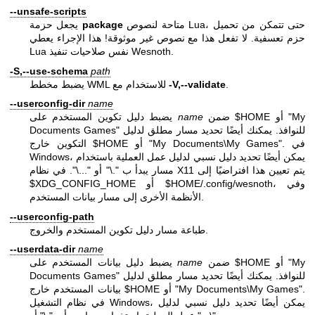
--unsafe-scripts
متاحة لنصوص Lua، حتى تتمكن من تحميل
package
يجعل حزمة
حزم تعسفية. لا تفعل هذا مع نصوص غير موثوقة! هذا الإجراء يعطي
Lua نفس صلاحيات تنفيذ Wesnoth.
-S,--use-schema
path
.
-V,--validate
يضبط مخطط WML للاستخدام مع
--userconfig-dir
name
ضمن $HOME أو "My
name
يضبط دليل تكوين المستخدم على
Documents Games" للنوافذ. يمكنك أيضًا تحديد مسار مطلق لدليل
التكوين خارج $HOME أو "My Documents\My Games". في
Windows، يمكن أيضًا تحديد دليل نسبي لدليل عمل العملية باستخدام
مسار يبدأ ب ".\" أو "...\". في نظام X11 يتم تعيين هذا افتراضيًا إلى
$XDG_CONFIG_HOME أو $HOME/.config/wesnoth، وفي
الأنظمة الأخرى إلى مسار بيانات المستخدم.
--userconfig-path
طباعة مسار دليل تكوين المستخدم والخروج.
--userdata-dir
name
ضمن $HOME أو "My
name
يضبط دليل بيانات المستخدم على
Documents Games" للنوافذ. يمكنك أيضًا تحديد مسار مطلق لدليل
بيانات المستخدم خارج $HOME أو "My Documents\My Games".
في نظام التشغيل Windows، يمكن أيضًا تحديد دليل نسبي لدليل