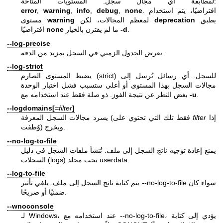
لمطابقة أي مجال سجل. المستويات المتاحة:
. افتراضيًا، يتم استخدام
none
,
debug
,
info
,
warning
,
error
يطبق
deprecation
لمعظم المجالات، لكن
warning
مستوى
.
-d
ما لم يقترن بالخيار
none
افتراضيًا
--log-precise
يعرض الجدول الزمني في السجل بمزيد من الدقة.
--log-strict
يضبط المستوى الصارم (strict) للسجل. أي رسائل تُرسل إلى
مجالات السجل بهذا المستوى أو أعلى ستسبب فشل اختبار الوحدة
.
-u
بغض النظر عن نتيجة الفوز. ذو صلة فقط عند استخدامه مع
--logdomains[
=filter
]
إذا
filter
يسرد مجالات السجل المعرفة (فقط تلك التي تحتوي على
وُظفت) ويخرج.
--no-log-to-file
يمنع إعادة توجيه ناتج السجل إلى ملف. تُنشأ ملفات السجل في دليل
السجلات (logs) تحت مجلد userdata.
--log-to-file
يتم كتابة ناتج السجل إلى ملف. يلغي تأثير --no-log-to-file سواء كان
ضمنيًا أو صريحًا.
--wnoconsole
لـ Windows، عند استخدامه مع --no-log-to-file، يؤدي إلى كتابة