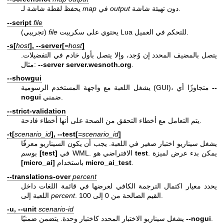
دون تهيئة شاشة.
output
في
map
يحفظ لقطة شاشة لـ
--script
file
يحتوي على سكريبت Lua للتحكم في العميل.
file
(تجريبي)
-s[
host
], --server[
=host
]
يتصل بالمضيف المحدد إن وُجد، وإلا يتصل بأول خادم في التفضيلات.
.
server.wesnoth.org
--server
مثال:
--showgui
--
يشغل اللعبة مع واجهة المستخدم الرسومية (GUI)، متجاوزًا أي
ضمني.
nogui
--strict-validation
يتم التعامل مع أخطاء التحقق من الصحة على أنها أخطاء فادحة.
-t[
scenario_id
], --test[
=scenario_id
]
يشغل سيناريو اختبار صغير في اللعبة. يجب أن يكون السيناريو معرفًا
. يمكن بدء عرض لميزة
test
في WML. الافتراضي هو
[test]
بوسم
.
micro_ai_test
باستخدام
[micro_ai]
--translations-over
percent
يحدد معيار اكتمال الترجمة الكافي لعرضها في قائمة اللغات داخل
. القيم الصالحة من 0 إلى 100.
percent
اللعبة إلى
-u, --unit
scenario-id
.
--nogui
يشغل سيناريو الاختبار المحدد كاختبار وحدة. يتضمن ضمنيًا