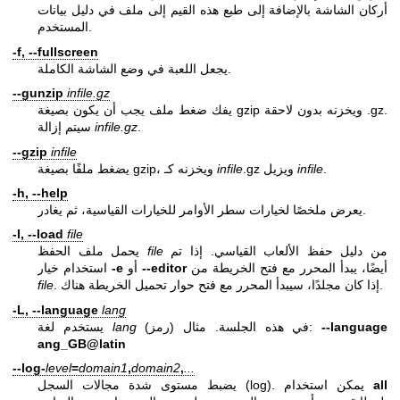
أركان الشاشة بالإضافة إلى طبع هذه القيم إلى ملف في دليل بيانات
المستخدم.
-f, --fullscreen
يجعل اللعبة في وضع الشاشة الكاملة.
--gunzip
infile.gz
يفك ضغط ملف يجب أن يكون بصيغة gzip ويخزنه بدون لاحقة .gz.
.
infile.gz
سيتم إزالة
--gzip
infile
.
infile
.gz ويزيل
infile
يضغط ملفًا بصيغة gzip، ويخزنه كـ
-h, --help
يعرض ملخصًا لخيارات سطر الأوامر للخيارات القياسية، ثم يغادر.
-l, --load
file
من دليل حفظ الألعاب القياسي. إذا تم
file
يحمل ملف الحفظ
أيضًا، يبدأ المحرر مع فتح الخريطة من
--editor
أو
-e
استخدام خيار
. إذا كان مجلدًا، سيبدأ المحرر مع فتح حوار تحميل الخريطة هناك.
file
-L, --language
lang
--language
(رمز) في هذه الجلسة. مثال:
lang
يستخدم لغة
ang_GB@latin
--log-
level
=
domain1
,
domain2
,
...
all
يضبط مستوى شدة مجالات السجل (log). يمكن استخدام