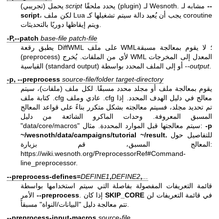
--
يحدد ملحقًا (plugin) لـ Wesnoth. مشابه لـ
script
(تجريبي) يحمل
، لكن ملف Lua يجب أن يُعيد دالة سيتم تشغيلها كـ coroutine
script
ويتم إيقاظها دوريًا بالتحديثات.
-P,--patch
base-file
patch-file
يطبق رقعة DiffWML على ملف WML؛ لا يقوم بمعالجة مسبقة
(preprocess) لأي من الملفات. يُخرج WML المعدل إلى المخرجات
.
--output
القياسية (standard output) أو إلى الملف المحدد بواسطة
-p, --preprocess
source-file/folder
target-directory
يقوم بمعالجة ملف أو مجلد محدد مسبقًا. لكل ملف (ملفات)، سيتم
كتابة ملف .cfg عادي وملف .cfg معالج في دليل الهدف المحدد. إذا
تم تحديد مجلد، فسيتم معالجته بشكل متكرر بناءً على قواعد المعالج
المسبق المعروفة. وحدات الماكرو الشائعة من دليل
-p
"data/core/macros" سيتم معالجتها قبل الموارد المحددة. مثال:
للتفاصيل حول
~/wesnoth/data/campaigns/tutorial ~/result.
المعالج المسبق، قم بزيارة:
https://wiki.wesnoth.org/PreprocessorRef#Command-
line_preprocessor
.
--preprocess-defines=
DEFINE1
,
DEFINE2
,
...
قائمة التعريفات المفصولة بفاصلة التي سيتم استخدامها بواسطة
في قائمة التعريفات لن
SKIP_CORE
. إذا كان
--preprocess
الأمر
تتم معالجة دليل "البيانات/النواة" مسبقاً.
--preprocess-input-macros
source-file