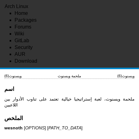
Arch Linux
Home
Packages
Forums
Wiki
GitLab
Security
AUR
Download
ويسنوث(6)
ملحمة ويسنوث
ويسنوث(6)
اسم
ملحمة ويسنوث، لعبة إستراتيجيا خيالية تعتمد على تناوب الأدوار بين
اللاعبين
الملخص
wesnoth
[
OPTIONS
] [
PATH_TO_DATA
]