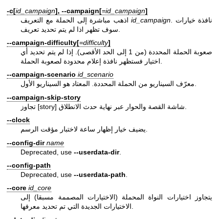
-c[
id_campaign
], --campaign[
=id_campaign
]
. نافذة خيارات
id_campaign
اذهب مباشرة إلى الحملة مع التعريف
سوف تظهر اذا لم يتم تحديد تعريف.
--campaign-difficulty[
=difficulty
]
صعوبة الحملة المحددة (من 1 إلى الحد الأقصى). إذا لم يتم تحديد أي
اختيار فستظهر نافذة إعلام محدودة لصعوبة الحملة.
--campaign-scenario
id_scenario
معرّف السيناريو من الحملة المحددة. المعتاد هو السيناريو الأول.
--campaign-skip-story
تجاوز [story] شاشة القصة والحوار عبر نهاية حدث الانطلاق.
--clock
يضيف خيار إظهار ساعة لاختبار مؤقت الرسم.
--config-dir
name
Deprecated, use
--userdata-dir
.
--config-path
Deprecated, use
--userdata-path
.
--core
id_core
يتجاوز اختيارات النواة المحملة (الاختيارات المصممة مسبقا) إلى
الاختيارات الجديدة التي تم تحديد معرفها.