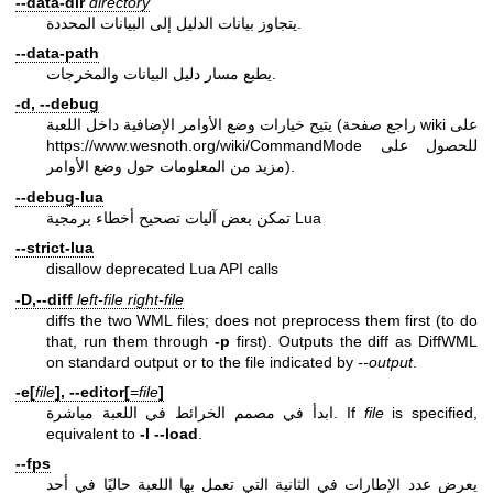
--data-dir
directory
يتجاوز بيانات الدليل إلى البيانات المحددة.
--data-path
يطبع مسار دليل البيانات والمخرجات.
-d, --debug
يتيح خيارات وضع الأوامر الإضافية داخل اللعبة (راجع صفحة wiki على
للحصول على
https://www.wesnoth.org/wiki/CommandMode
مزيد من المعلومات حول وضع الأوامر).
--debug-lua
تمكن بعض آليات تصحيح أخطاء برمجية Lua
--strict-lua
disallow deprecated Lua API calls
-D,--diff
left-file
right-file
diffs the two WML files; does not preprocess them first (to do
that, run them through
-p
first). Outputs the diff as DiffWML
on standard output or to the file indicated by
--output
.
-e[
file
], --editor[
=file
]
is specified,
file
ابدأ في مصمم الخرائط في اللعبة مباشرة. If
equivalent to
-l
--load
.
--fps
يعرض عدد الإطارات في الثانية التي تعمل بها اللعبة حاليًا في أحد