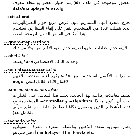
يتم اختيار العصر بواسطة معرف (id). العصور موصوفة في ملف
data/multiplayer/eras.cfg
.
--exit-at-end
يخرج بمجرد انتهاء السيناريو، دون عرض مربع حوار النصر/الهزيمة
الذي يتطلب عادةً من المستخدم النقر على إنهاء السيناريو. يُستخدم
هذا أيضًا في القياس القابل للبرمجة النصية.
--ignore-map-settings
لا يستخدم إعدادات الخريطة، يستخدم القيم الافتراضية بدلاً من ذلك.
--label
label
لوحدات الذكاء الاصطناعي.
label
يضبط
--multiplayer-repeat
value
--
مرات. الأفضل استخدامه مع
value
يكرر لعبة متعددة اللاعبين
لاختبار الأداء القابل للنص.
nogui
--parm
number
:
name
:
value
يضبط معاملات إضافية لهذا الجانب. يعتمد هذا المعامل على الخيارات
. يجب أن يكون مفيدًا
--algorithm
و
--controller
المستخدمة مع
فقط للأشخاص الذين يصممون ذكاءً اصطناعيًا خاصًا بهم. (غير موثّق
بالكامل بعد)
--scenario
value
يختار سيناريو متعدد اللاعبين بواسطة المعرف. معرف السيناريو
.
multiplayer_The_Freelands
الافتراضي هو