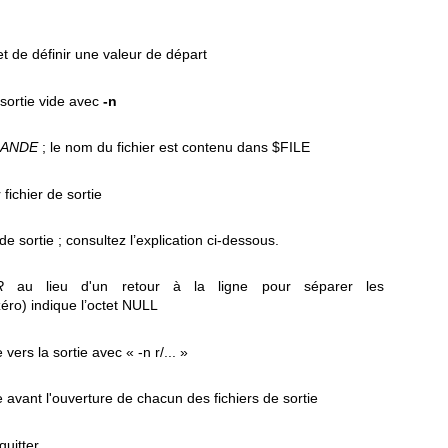
t de définir une valeur de départ
 sortie vide avec
-n
ANDE
; le nom du fichier est contenu dans $FILE
 fichier de sortie
de sortie ; consultez l’explication ci-dessous.
R
au lieu d'un retour à la ligne pour séparer les
zéro) indique l’octet NULL
vers la sortie avec « -n r/... »
e avant l'ouverture de chacun des fichiers de sortie
quitter