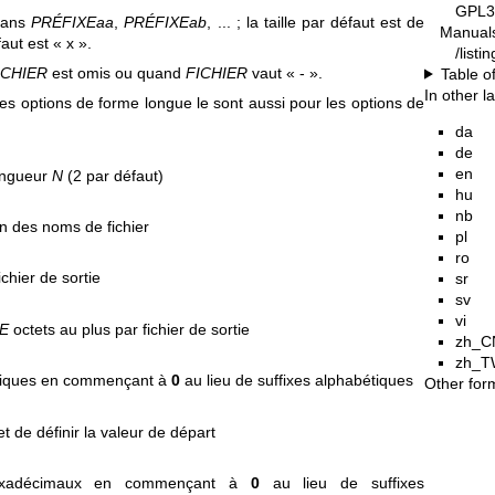
GPL3
ans
PRÉFIXEaa
,
PRÉFIXEab
, ... ; la taille par défaut est de
Manual
aut est « x ».
/list
ICHIER
est omis ou quand
FICHIER
vaut « - ».
Table o
In other 
es options de forme longue le sont aussi pour les options de
da
de
en
longueur
N
(2 par défaut)
hu
nb
in des noms de fichier
pl
ro
ichier de sortie
sr
sv
vi
LE
octets au plus par fichier de sortie
zh_C
zh_T
mériques en commençant à
0
au lieu de suffixes alphabétiques
Other for
t de définir la valeur de départ
 hexadécimaux en commençant à
0
au lieu de suffixes