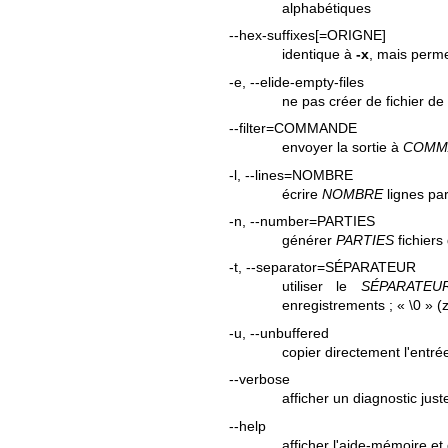
alphabétiques
--hex-suffixes[=ORIGNE]
identique à
-x
, mais perme
-e, --elide-empty-files
ne pas créer de fichier de
--filter=COMMANDE
envoyer la sortie à
COMM
-l, --lines=NOMBRE
écrire
NOMBRE
lignes par
-n, --number=PARTIES
générer
PARTIES
fichiers 
-t, --separator=SÉPARATEUR
utiliser le
SÉPARATEU
enregistrements ; « \0 » (
-u, --unbuffered
copier directement l'entrée 
--verbose
afficher un diagnostic just
--help
afficher l'aide-mémoire et 