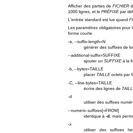
Afficher des parties de
FICHIER
d
1000 lignes, et le
PRÉFIXE
par déf
L'entrée standard est lue quand
F
Les paramètres obligatoires pour l
forme courte.
-a, --suffix-length=N
générer des suffixes de 
--additional-suffix=SUFFIXE
ajouter un
SUFFIXE
à la f
-b, --bytes=TAILLE
placer
TAILLE
octets par f
-C, --line-bytes=TAILLE
écrire des lignes de
TAIL
-d
utiliser des suffixes nu
--numeric-suffixes[=FROM]
identique à
-d
, mais perme
-x
utiliser des suffixes