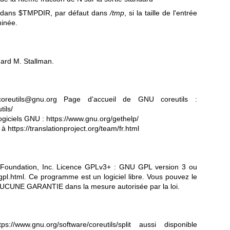
 dans $TMPDIR, par défaut dans
/tmp
, si la taille de l'entrée
minée.
hard M. Stallman.
coreutils@gnu.org
Page d'accueil de GNU coreutils :
ils/
logiciels GNU :
https://www.gnu.org/gethelp/
n à
https://translationproject.org/team/fr.html
 Foundation, Inc. Licence GPLv3+ : GNU GPL version 3 ou
gpl.html
.
Ce programme est un logiciel libre. Vous pouvez le
y a AUCUNE GARANTIE dans la mesure autorisée par la loi.
tps://www.gnu.org/software/coreutils/split
aussi disponible