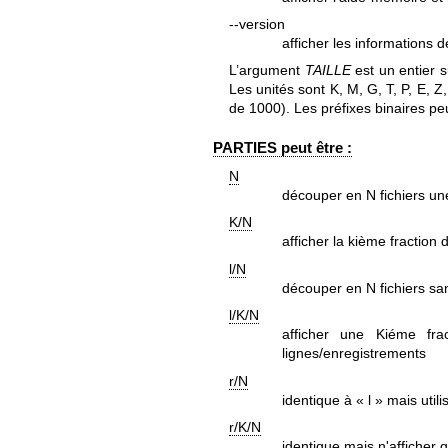
--version
afficher les informations d
L’argument
TAILLE
est un entier s
Les unités sont K, M, G, T, P, E, 
de 1000). Les préfixes binaires peu
PARTIES peut être :
N
découper en N fichiers une
K/N
afficher la kième fraction 
l/N
découper en N fichiers sa
l/K/N
afficher une Kiéme fra
lignes/enregistrements
r/N
identique à « l » mais util
r/K/N
identique mais n'afficher 