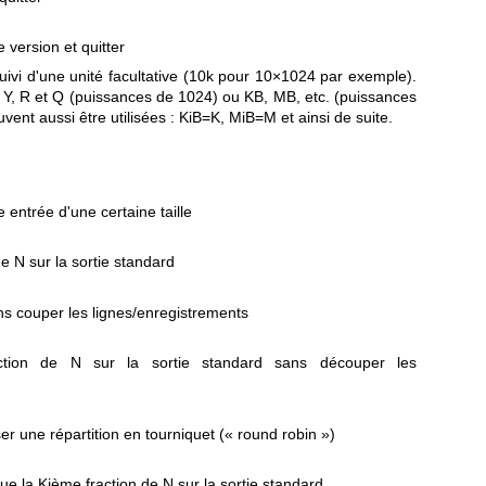
e version et quitter
uivi d'une unité facultative (10k pour 10×1024 par exemple).
Z, Y, R et Q (puissances de 1024) ou KB, MB, etc. (puissances
vent aussi être utilisées : KiB=K, MiB=M et ainsi de suite.
 entrée d'une certaine taille
de N sur la sortie standard
ns couper les lignes/enregistrements
ction de N sur la sortie standard sans découper les
iser une répartition en tourniquet (« round robin »)
que la Kième fraction de N sur la sortie standard