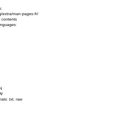
s:
ing/extra/man-pages-fr/
f contents
languages:
N
W
mats:
txt
,
raw