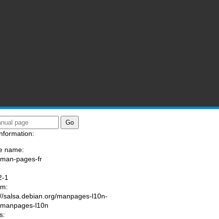
nformation:
e name:
/man-pages-fr
:
2-1
am:
://salsa.debian.org/manpages-l10n-
/manpages-l10n
s: