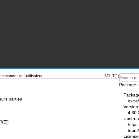
ommandes de l'utilisateur
SPLIT(1)
Package i
Packag
eurs parties
extra
Version
4.30.
Upstre
IXE
]]
https
team
License