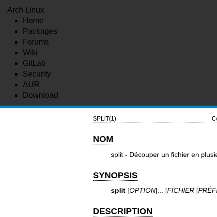
Arch Linux
Home
Packages
Forums
Wiki
GitLab
Security
AUR
Download
SPLIT(1)
C
NOM
split - Découper un fichier en plusi
SYNOPSIS
split
[
OPTION
]... [
FICHIER
[
PRÉF
DESCRIPTION