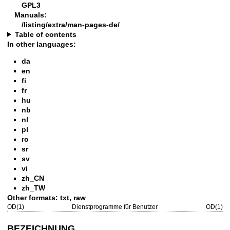
GPL3
Manuals:
/listing/extra/man-pages-de/
Table of contents
In other languages:
da
en
fi
fr
hu
nb
nl
pl
ro
sr
sv
vi
zh_CN
zh_TW
Other formats:
txt
,
raw
OD(1)
Dienstprogramme für Benutzer
OD(1)
BEZEICHNUNG