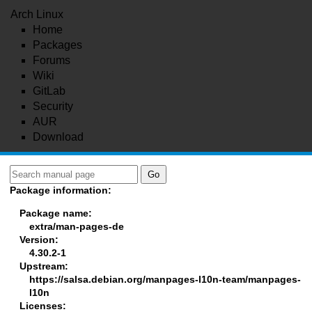
Arch Linux
Home
Packages
Forums
Wiki
GitLab
Security
AUR
Download
Package information:
Package name:
extra/man-pages-de
Version:
4.30.2-1
Upstream:
https://salsa.debian.org/manpages-l10n-team/manpages-
l10n
Licenses: