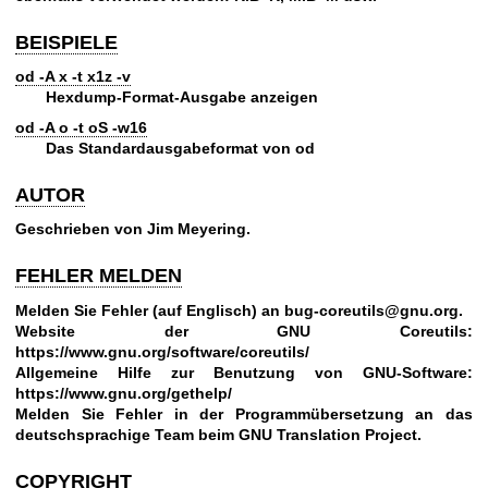
BEISPIELE
od -A x -t x1z -v
Hexdump-Format-Ausgabe anzeigen
od -A o -t oS -w16
Das Standardausgabeformat von od
AUTOR
Geschrieben von Jim Meyering.
FEHLER MELDEN
Melden Sie Fehler (auf Englisch) an
bug-coreutils@gnu.org
.
Website der GNU Coreutils:
https://www.gnu.org/software/coreutils/
Allgemeine Hilfe zur Benutzung von GNU-Software:
https://www.gnu.org/gethelp/
Melden Sie Fehler in der Programmübersetzung an
das
deutschsprachige Team beim GNU Translation Project
.
COPYRIGHT