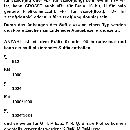
für sizeof(int) oder »L« für sizeof(long) sein. Wenn TYP »f«
ist, kann GRÖSSE auch »B« für Brain 16 bit, H für halb
genaue Fließkommazahl, »F« für sizeof(float), »D« für
sizeof(double) oder »L« für sizeof(long double) sein.
Durch das Anhängen des Suffix »z« an einen Typ werden
druckbare Zeichen am Ende jeder Ausgabezeile angezeigt.
ANZAHL ist mit dem Präfix 0x oder 0X hexadezimal und
kann ein multiplizierendes Suffix enthalten:
b
512
KB
1000
K
1024
MB
1000*1000
M
1024*1024
und so weiter für G, T, P, E, Z, Y, R, Q. Binäre Präfixe können
ebenfalls verwendet werden: KiB=K, MiB=M usw.