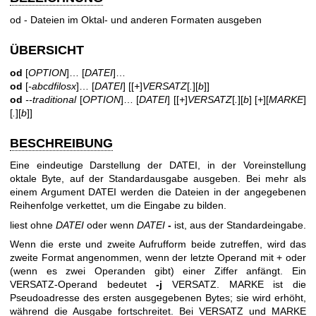
od - Dateien im Oktal- und anderen Formaten ausgeben
ÜBERSICHT
od
[
OPTION
]… [
DATEI
]…
od
[
-abcdfilosx
]… [
DATEI
] [[
+
]
VERSATZ
[
.
][
b
]]
od
--traditional
[
OPTION
]… [
DATEI
] [[
+
]
VERSATZ
[
.
][
b
] [
+
][
MARKE
]
[
.
][
b
]]
BESCHREIBUNG
Eine eindeutige Darstellung der DATEI, in der Voreinstellung
oktale Byte, auf der Standardausgabe ausgeben. Bei mehr als
einem Argument DATEI werden die Dateien in der angegebenen
Reihenfolge verkettet, um die Eingabe zu bilden.
liest ohne
DATEI
oder wenn
DATEI
-
ist, aus der Standardeingabe.
Wenn die erste und zweite Aufrufform beide zutreffen, wird das
zweite Format angenommen, wenn der letzte Operand mit + oder
(wenn es zwei Operanden gibt) einer Ziffer anfängt. Ein
VERSATZ‐Operand bedeutet
-j
VERSATZ. MARKE ist die
Pseudoadresse des ersten ausgegebenen Bytes; sie wird erhöht,
während die Ausgabe fortschreitet. Bei VERSATZ und MARKE