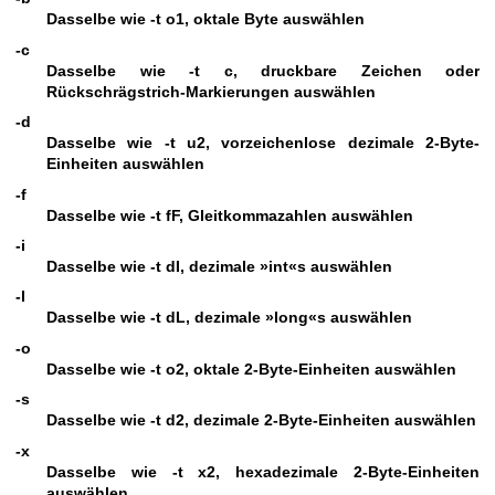
Dasselbe wie
-t
o1, oktale Byte auswählen
-c
Dasselbe wie
-t
c, druckbare Zeichen oder
Rückschrägstrich‐Markierungen auswählen
-d
Dasselbe wie
-t
u2, vorzeichenlose dezimale 2‐Byte‐
Einheiten auswählen
-f
Dasselbe wie
-t
fF, Gleitkommazahlen auswählen
-i
Dasselbe wie
-t
dI, dezimale »int«s auswählen
-l
Dasselbe wie
-t
dL, dezimale »long«s auswählen
-o
Dasselbe wie
-t
o2, oktale 2‐Byte‐Einheiten auswählen
-s
Dasselbe wie
-t
d2, dezimale 2‐Byte‐Einheiten auswählen
-x
Dasselbe wie
-t
x2, hexadezimale 2‐Byte‐Einheiten
auswählen