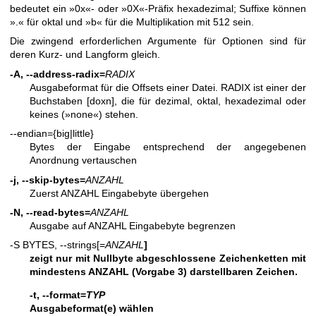
bedeutet ein »0x«‐ oder »0X«‐Präfix hexadezimal; Suffixe können
».« für oktal und »b« für die Multiplikation mit 512 sein.
Die zwingend erforderlichen Argumente für Optionen sind für
deren Kurz- und Langform gleich.
-A, --address-radix=
RADIX
Ausgabeformat für die Offsets einer Datei. RADIX ist einer der
Buchstaben [doxn], die für dezimal, oktal, hexadezimal oder
keines (»none«) stehen.
--endian={big|little}
Bytes der Eingabe entsprechend der angegebenen
Anordnung vertauschen
-j, --skip-bytes=
ANZAHL
Zuerst ANZAHL Eingabebyte übergehen
-N, --read-bytes=
ANZAHL
Ausgabe auf ANZAHL Eingabebyte begrenzen
-S BYTES, --strings[=
ANZAHL
]
zeigt nur mit Nullbyte abgeschlossene Zeichenketten mit
mindestens ANZAHL (Vorgabe 3) darstellbaren Zeichen.
-t, --format=
TYP
Ausgabeformat(e) wählen