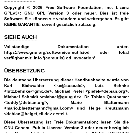
Copyright © 2026 Free Software Foundation, Inc. Lizenz
GPLv3+:
GNU GPL Version 3
oder neuer.
Dies ist freie
Software: Sie können sie verändern und weitergeben. Es gibt
KEINE GARANTIE, soweit gesetzlich zulässig.
SIEHE AUCH
Vollständige Dokumentation unter:
https://www.gnu.org/software/coreutils/od
oder lokal
verfügbar mit: info '(coreutils) od invocation'
ÜBERSETZUNG
Die deutsche Übersetzung dieser Handbuchseite wurde von
Karl Eichwalder <ke@suse.de>, Lutz Behnke
<lutz.behnke@gmx.de>, Michael Piefel <piefel@debian.org>,
Michael Schmidt <michael@guug.de>, Dr. Tobias Quathamer
<toddy@debian.org>, Mario Blättermann
<mario.blaettermann@gmail.com> und Helge Kreutzmann
<debian@helgefjell.de> erstellt.
Diese Übersetzung ist Freie Dokumentation; lesen Sie die
GNU General Public License Version 3
oder neuer bezüglich