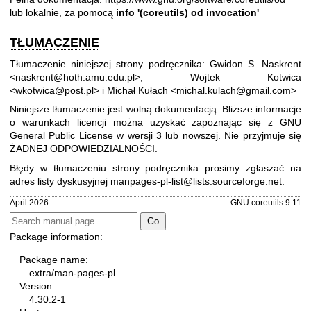
lub lokalnie, za pomocą
info '(coreutils) od invocation'
TŁUMACZENIE
Tłumaczenie niniejszej strony podręcznika: Gwidon S. Naskrent
<naskrent@hoth.amu.edu.pl>, Wojtek Kotwica
<wkotwica@post.pl> i Michał Kułach <michal.kulach@gmail.com>
Niniejsze tłumaczenie jest wolną dokumentacją. Bliższe informacje
o warunkach licencji można uzyskać zapoznając się z
GNU
General Public License w wersji 3
lub nowszej. Nie przyjmuje się
ŻADNEJ ODPOWIEDZIALNOŚCI.
Błędy w tłumaczeniu strony podręcznika prosimy zgłaszać na
adres listy dyskusyjnej
manpages-pl-list@lists.sourceforge.net
.
April 2026
GNU coreutils 9.11
Package information:
Package name:
extra/man-pages-pl
Version:
4.30.2-1