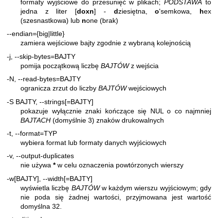
formaty wyjściowe do przesunięć w plikach;
PODSTAWA
to
jedna z liter [
doxn
] -
d
ziesiętna,
o
'semkowa,
h
ex
(szesnastkowa) lub
n
one (brak)
--endian={big|little}
zamiera wejściowe bajty zgodnie z wybraną kolejnością
-j, --skip-bytes=BAJTY
pomija początkową liczbę
BAJTÓW
z wejścia
-N, --read-bytes=BAJTY
ogranicza zrzut do liczby
BAJTÓW
wejściowych
-S BAJTY, --strings[=BAJTY]
pokazuje wyłącznie znaki kończące się NUL o co najmniej
BAJTACH
(domyślnie 3) znaków drukowalnych
-t, --format=TYP
wybiera format lub formaty danych wyjściowych
-v, --output-duplicates
nie używa
*
w celu oznaczenia powtórzonych wierszy
-w[BAJTY], --width[=BAJTY]
wyświetla liczbę
BAJTÓW
w każdym wierszu wyjściowym; gdy
nie poda się żadnej wartości, przyjmowana jest wartość
domyślna 32.