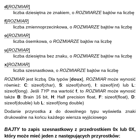
d
[
ROZMIAR
]
liczba dziesiętna ze znakiem, o
ROZMIARZE
bajtów na liczbę
f
[
ROZMIAR
]
liczba zmiennoprzecinkowa, o
ROZMIARZE
bajtów na liczbę
o
[
ROZMIAR
]
liczba ósemkowa, o
ROZMIARZE
bajtów na liczbę
u
[
ROZMIAR
]
liczba dziesiętna bez znaku, o
ROZMIARZE
bajtów na liczbę
x
[
ROZMIAR
]
liczba szesnastkowa, o
ROZMIARZE
bajtów na liczbę
ROZMIAR
jest liczbą. Dla typów [
doux
],
ROZMIAR
może wynosić
również:
C
: sizeof(char),
S
: sizeof(short),
I
: sizeof(int) lub
L
:
sizeof(long). Jeśli
TYP
ma wartość
f
, to
ROZMIAR
może wynosić
także
B
: Brain 16 bit,
H
: Half precision float,
F
: sizeof(float),
D
:
sizeof(double) lub
L
: sizeof(long double)
Dodanie przyrostka
z
do dowolnego typu wyświetla znaki
drukowalne na końcu każdego wiersza wyjściowego
BAJTY
to zapis szesnastkowy z przedrostkiem
0x
lub
0X
,
który może mieć jeden z następujących przyrostków: