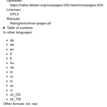
Upstream:
https://salsa.debian.org/manpages-l10n-team/manpages-l10n
Licenses:
GPL3
Manuals:
/listing/extra/man-pages-pl/
Table of contents
In other languages:
da
de
en
fi
fr
hu
nb
nl
ro
sr
sv
vi
zh_CN
zh_TW
Other formats:
txt
,
raw