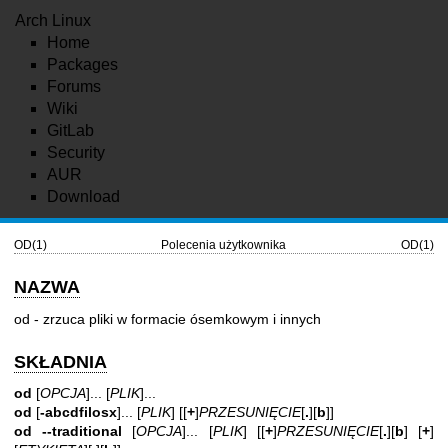
Arch Linux
Home
Packages
Forums
Wiki
GitLab
Security
AUR
Download
OD(1)
Polecenia użytkownika
OD(1)
NAZWA
od - zrzuca pliki w formacie ósemkowym i innych
SKŁADNIA
od
[
OPCJA
]... [
PLIK
]...
od
[
-abcdfilosx
]... [
PLIK
] [[
+
]
PRZESUNIĘCIE
[
.
][
b
]]
od
--traditional
[
OPCJA
]... [
PLIK
] [[
+
]
PRZESUNIĘCIE
[
.
][
b
] [
+
]