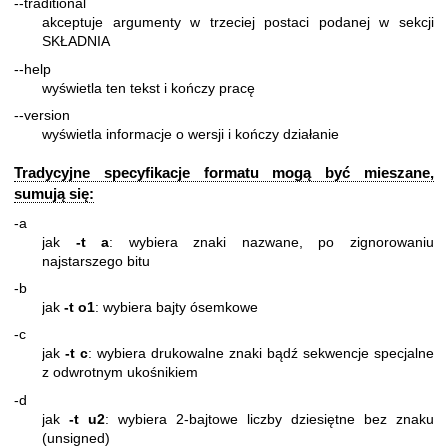
--traditional
akceptuje argumenty w trzeciej postaci podanej w sekcji
SKŁADNIA
--help
wyświetla ten tekst i kończy pracę
--version
wyświetla informacje o wersji i kończy działanie
Tradycyjne specyfikacje formatu mogą być mieszane,
sumują się:
-a
jak
-t a
: wybiera znaki nazwane, po zignorowaniu
najstarszego bitu
-b
jak
-t o1
: wybiera bajty ósemkowe
-c
jak
-t c
: wybiera drukowalne znaki bądź sekwencje specjalne
z odwrotnym ukośnikiem
-d
jak
-t u2
: wybiera 2-bajtowe liczby dziesiętne bez znaku
(unsigned)