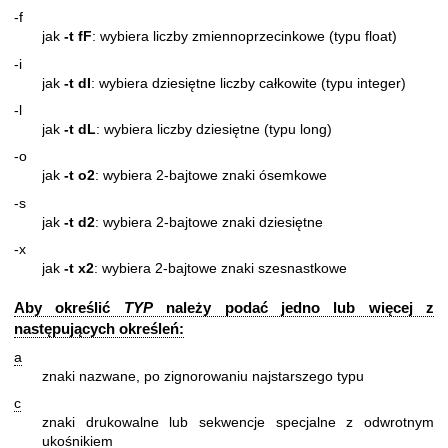
-f
jak
-t fF
: wybiera liczby zmiennoprzecinkowe (typu float)
-i
jak
-t dI
: wybiera dziesiętne liczby całkowite (typu integer)
-l
jak
-t dL
: wybiera liczby dziesiętne (typu long)
-o
jak
-t o2
: wybiera 2-bajtowe znaki ósemkowe
-s
jak
-t d2
: wybiera 2-bajtowe znaki dziesiętne
-x
jak
-t x2
: wybiera 2-bajtowe znaki szesnastkowe
Aby określić
TYP
należy podać jedno lub więcej z
następujących określeń:
a
znaki nazwane, po zignorowaniu najstarszego typu
c
znaki drukowalne lub sekwencje specjalne z odwrotnym
ukośnikiem