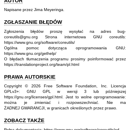
AUTOR
Napisane przez Jima Meyeringa.
ZGŁASZANIE BŁĘDÓW
Zgłoszenia błędów proszę wysyłać na adres bug-
coreutils@gnu.org
Strona internetowa GNU coreutils:
https://www.gnu.org/software/coreutils/
Ogólna pomoc dotycząca oprogramowania GNU:
https://www.gnu.org/gethelp/
O błędach tłumaczenia programu prosimy poinformować przez
https://translationproject.org/team/pl.html
PRAWA AUTORSKIE
Copyright © 2026 Free Software Foundation, Inc. Licencja
GPLv3+: GNU GPL w wersji 3 lub późniejszej
https://gnu.org/licenses/gpl.html
.
Jest to wolne oprogramowanie:
można je zmieniać i rozpowszechniać. Nie ma
ŻADNEJ GWARANCJI, w granicach określonych przez prawo.
ZOBACZ TAKŻE
Pełna dokumentacja:
https://www.gnu.org/software/coreutils/od