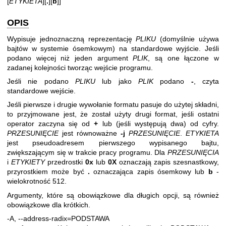
[
ETYKIETA
][
.
][
b
]]
OPIS
Wypisuje jednoznaczną reprezentację
PLIKU
(domyślnie używa
bajtów w systemie ósemkowym) na standardowe wyjście. Jeśli
podano więcej niż jeden argument
PLIK
, są one łączone w
zadanej kolejności tworząc wejście programu.
Jeśli nie podano
PLIKU
lub jako
PLIK
podano
-
, czyta
standardowe wejście.
Jeśli pierwsze i drugie wywołanie formatu pasuje do użytej składni,
to przyjmowane jest, że został użyty drugi format, jeśli ostatni
operator zaczyna się od
+
lub (jeśli występują dwa) od cyfry.
PRZESUNIĘCIE
jest równoważne
-j
PRZESUNIĘCIE
.
ETYKIETA
jest pseudoadresem pierwszego wypisanego bajtu,
zwiększającym się w trakcie pracy programu. Dla
PRZESUNIĘCIA
i
ETYKIETY
przedrostki
0x
lub
0X
oznaczają zapis szesnastkowy,
przyrostkiem może być
.
oznaczająca zapis ósemkowy lub
b
-
wielokrotność 512.
Argumenty, które są obowiązkowe dla długich opcji, są również
obowiązkowe dla krótkich.
-A, --address-radix=PODSTAWA