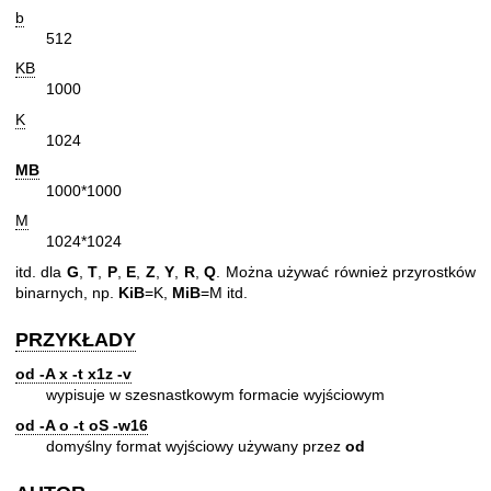
b
512
KB
1000
K
1024
MB
1000*1000
M
1024*1024
itd. dla
G
,
T
,
P
,
E
,
Z
,
Y
,
R
,
Q
. Można używać również przyrostków
binarnych, np.
KiB
=K,
MiB
=M itd.
PRZYKŁADY
od -A x -t x1z -v
wypisuje w szesnastkowym formacie wyjściowym
od -A o -t oS -w16
domyślny format wyjściowy używany przez
od