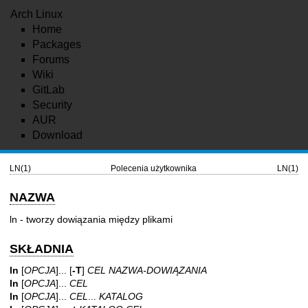
Arch Linux
Home
Packages
Forums
Wiki
GitLab
Security
AUR
Download
LN(1)
Polecenia użytkownika
LN(1)
NAZWA
ln - tworzy dowiązania między plikami
SKŁADNIA
ln
[
OPCJA
]... [
-T
]
CEL NAZWA-DOWIĄZANIA
ln
[
OPCJA
]...
CEL
ln
[
OPCJA
]...
CEL
...
KATALOG