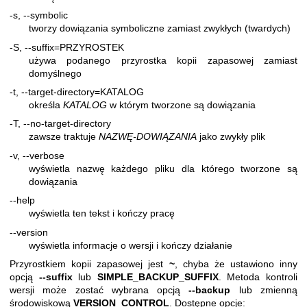
-s, --symbolic
tworzy dowiązania symboliczne zamiast zwykłych (twardych)
-S, --suffix=PRZYROSTEK
używa podanego przyrostka kopii zapasowej zamiast
domyślnego
-t, --target-directory=KATALOG
określa
KATALOG
w którym tworzone są dowiązania
-T, --no-target-directory
zawsze traktuje
NAZWĘ-DOWIĄZANIA
jako zwykły plik
-v, --verbose
wyświetla nazwę każdego pliku dla którego tworzone są
dowiązania
--help
wyświetla ten tekst i kończy pracę
--version
wyświetla informacje o wersji i kończy działanie
Przyrostkiem kopii zapasowej jest
~
, chyba że ustawiono inny
opcją
--suffix
lub
SIMPLE_BACKUP_SUFFIX
. Metoda kontroli
wersji może zostać wybrana opcją
--backup
lub zmienną
środowiskową
VERSION_CONTROL
. Dostępne opcje: