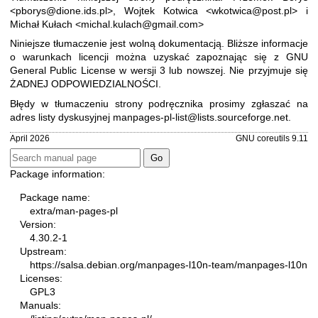
<pborys@dione.ids.pl>, Wojtek Kotwica <wkotwica@post.pl> i
Michał Kułach <michal.kulach@gmail.com>
Niniejsze tłumaczenie jest wolną dokumentacją. Bliższe informacje
o warunkach licencji można uzyskać zapoznając się z
GNU
General Public License w wersji 3
lub nowszej. Nie przyjmuje się
ŻADNEJ ODPOWIEDZIALNOŚCI.
Błędy w tłumaczeniu strony podręcznika prosimy zgłaszać na
adres listy dyskusyjnej
manpages-pl-list@lists.sourceforge.net
.
April 2026
GNU coreutils 9.11
Package information:
Package name:
extra/man-pages-pl
Version:
4.30.2-1
Upstream:
https://salsa.debian.org/manpages-l10n-team/manpages-l10n
Licenses:
GPL3
Manuals: