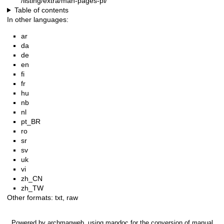
/listing/extra/man-pages-pl/
Table of contents
In other languages:
ar
da
de
en
fi
fr
hu
nb
nl
pt_BR
ro
sr
sv
uk
vi
zh_CN
zh_TW
Other formats:
txt
,
raw
Powered by
archmanweb
, using
mandoc
for the conversion of manual