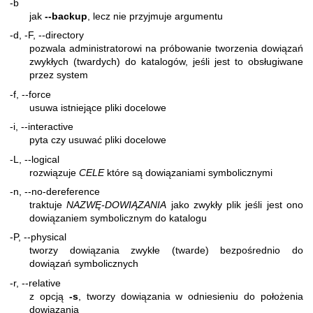
-b
jak
--backup
, lecz nie przyjmuje argumentu
-d, -F, --directory
pozwala administratorowi na próbowanie tworzenia dowiązań
zwykłych (twardych) do katalogów, jeśli jest to obsługiwane
przez system
-f, --force
usuwa istniejące pliki docelowe
-i, --interactive
pyta czy usuwać pliki docelowe
-L, --logical
rozwiązuje
CELE
które są dowiązaniami symbolicznymi
-n, --no-dereference
traktuje
NAZWĘ-DOWIĄZANIA
jako zwykły plik jeśli jest ono
dowiązaniem symbolicznym do katalogu
-P, --physical
tworzy dowiązania zwykłe (twarde) bezpośrednio do
dowiązań symbolicznych
-r, --relative
z opcją
-s
, tworzy dowiązania w odniesieniu do położenia
dowiązania