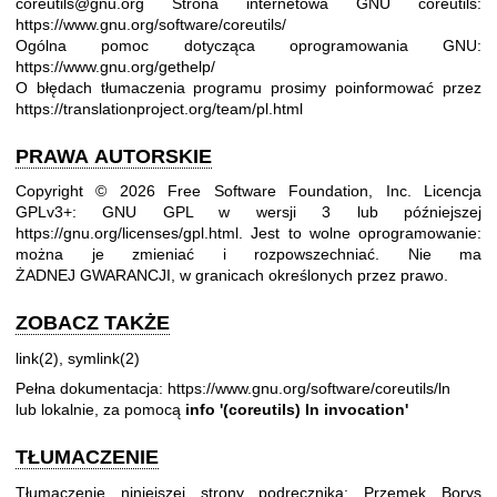
coreutils@gnu.org
Strona internetowa GNU coreutils:
https://www.gnu.org/software/coreutils/
Ogólna pomoc dotycząca oprogramowania GNU:
https://www.gnu.org/gethelp/
O błędach tłumaczenia programu prosimy poinformować przez
https://translationproject.org/team/pl.html
PRAWA AUTORSKIE
Copyright © 2026 Free Software Foundation, Inc. Licencja
GPLv3+: GNU GPL w wersji 3 lub późniejszej
https://gnu.org/licenses/gpl.html
.
Jest to wolne oprogramowanie:
można je zmieniać i rozpowszechniać. Nie ma
ŻADNEJ GWARANCJI, w granicach określonych przez prawo.
ZOBACZ TAKŻE
link(2)
,
symlink(2)
Pełna dokumentacja:
https://www.gnu.org/software/coreutils/ln
lub lokalnie, za pomocą
info '(coreutils) ln invocation'
TŁUMACZENIE
Tłumaczenie niniejszej strony podręcznika: Przemek Borys