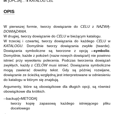
ln
[
OPCJA
]...
-t
KATALOG CEL
OPIS
W pierwszej formie, tworzy dowiązanie do
CELU
z
NAZWĄ-
DOWIĄZANIA
.
W drugiej, tworzy dowiązanie do
CELU
w bieżącym katalogu.
W trzeciej i czwartej, tworzy dowiązania do każdego
CELU
w
KATALOGU
. Domyślnie tworzy dowiązania zwykłe (twarde).
Dowiązania symboliczne są tworzone z opcją
--symbolic
.
Domyślnie, każde z położeń (nazw nowych dowiązań) nie powinno
istnieć przy wywołaniu polecenia. Podczas tworzenia dowiązań
zwykłych, każdy z
CELÓW
musi istnieć. Dowiązania symboliczne
mogą zawierać dowolny tekst. Gdy są później rozwijane,
dowiązanie ze ścieżką względną jest interpretowane w odniesieniu
do katalogu w którym się znajdują.
Argumenty, które są obowiązkowe dla długich opcji, są również
obowiązkowe dla krótkich.
--backup[=METODA]
tworzy kopię zapasową każdego istniejącego pliku
docelowego