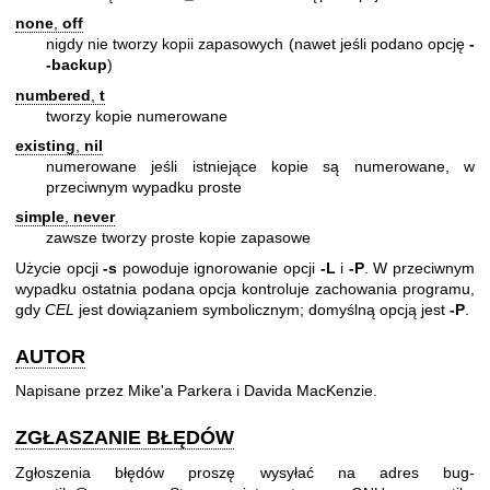
none
,
off
nigdy nie tworzy kopii zapasowych (nawet jeśli podano opcję
-
-backup
)
numbered
,
t
tworzy kopie numerowane
existing
,
nil
numerowane jeśli istniejące kopie są numerowane, w
przeciwnym wypadku proste
simple
,
never
zawsze tworzy proste kopie zapasowe
Użycie opcji
-s
powoduje ignorowanie opcji
-L
i
-P
. W przeciwnym
wypadku ostatnia podana opcja kontroluje zachowania programu,
gdy
CEL
jest dowiązaniem symbolicznym; domyślną opcją jest
-P
.
AUTOR
Napisane przez Mike'a Parkera i Davida MacKenzie.
ZGŁASZANIE BŁĘDÓW
Zgłoszenia błędów proszę wysyłać na adres bug-