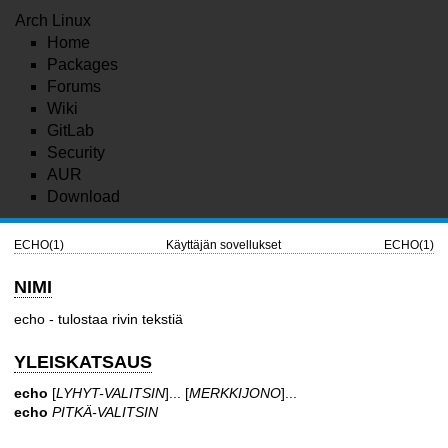
Arch Linux
Home
Packages
Forums
Wiki
GitLab
Security
AUR
Download
ECHO(1)
Käyttäjän sovellukset
ECHO(1)
NIMI
echo - tulostaa rivin tekstiä
YLEISKATSAUS
echo
[
LYHYT-VALITSIN
]... [
MERKKIJONO
]...
echo
PITKÄ-VALITSIN