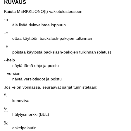
KUVAUS
Kaiuta MERKKIJONO(t) vakiotulosteeseen.
-n
älä lisää rivinvaihtoa loppuun
-e
ottaa käyttöön backslash-pakojen tulkinnan
-E
poistaa käytöstä backslash-pakojen tulkinnan (oletus)
--help
näytä tämä ohje ja poistu
--version
näytä versiotiedot ja poistu
Jos
-e
on voimassa, seuraavat sarjat tunnistetaan:
\\
kenoviiva
\a
hälytysmerkki (BEL)
\b
askelpalautin