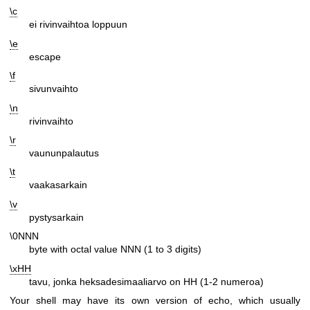
\c
ei rivinvaihtoa loppuun
\e
escape
\f
sivunvaihto
\n
rivinvaihto
\r
vaununpalautus
\t
vaakasarkain
\v
pystysarkain
\0NNN
byte with octal value NNN (1 to 3 digits)
\xHH
tavu, jonka heksadesimaaliarvo on HH (1-2 numeroa)
Your shell may have its own version of echo, which usually