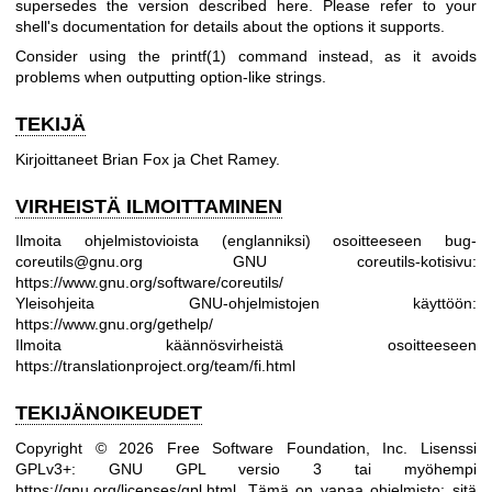
supersedes the version described here. Please refer to your
shell's documentation for details about the options it supports.
Consider using the
printf(1)
command instead, as it avoids
problems when outputting option-like strings.
TEKIJÄ
Kirjoittaneet Brian Fox ja Chet Ramey.
VIRHEISTÄ ILMOITTAMINEN
Ilmoita ohjelmistovioista (englanniksi) osoitteeseen bug-
coreutils@gnu.org
GNU coreutils-kotisivu:
https://www.gnu.org/software/coreutils/
Yleisohjeita GNU-ohjelmistojen käyttöön:
https://www.gnu.org/gethelp/
Ilmoita käännösvirheistä osoitteeseen
https://translationproject.org/team/fi.html
TEKIJÄNOIKEUDET
Copyright © 2026 Free Software Foundation, Inc. Lisenssi
GPLv3+: GNU GPL versio 3 tai myöhempi
https://gnu.org/licenses/gpl.html
.
Tämä on vapaa ohjelmisto; sitä