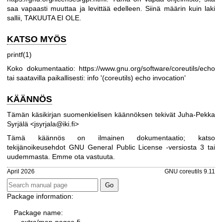
saa vapaasti muuttaa ja levittää edelleen. Siinä määrin kuin laki
sallii, TAKUUTA EI OLE.
KATSO MYÖS
printf(1)
Koko dokumentaatio:
https://www.gnu.org/software/coreutils/echo
tai saatavilla paikallisesti: info '(coreutils) echo invocation'
KÄÄNNÖS
Tämän käsikirjan suomenkielisen käännöksen tekivät Juha-Pekka
Syrjälä <jsyrjala@iki.fi>
Tämä käännös on ilmainen dokumentaatio; katso
tekijänoikeusehdot
GNU General Public License -versiosta 3
tai
uudemmasta. Emme ota vastuuta.
April 2026
GNU coreutils 9.11
Package information:
Package name: