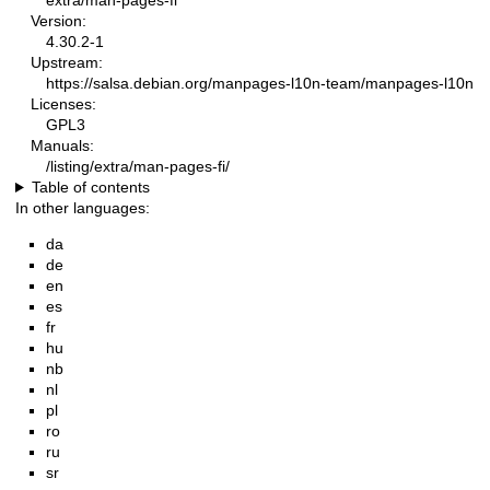
extra/man-pages-fi
Version:
4.30.2-1
Upstream:
https://salsa.debian.org/manpages-l10n-team/manpages-l10n
Licenses:
GPL3
Manuals:
/listing/extra/man-pages-fi/
Table of contents
In other languages:
da
de
en
es
fr
hu
nb
nl
pl
ro
ru
sr