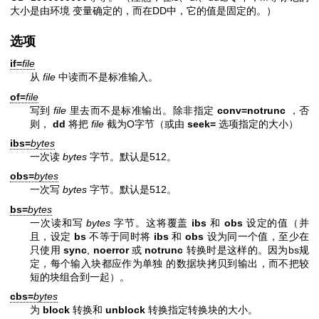
大小是由环境 变量确定的，而在DD中，它的值是固定的。）
选项
if=
file
从
file
中读而不是标准输入。
of=
file
写到
file
里去而不是标准输出。除非指定
conv=notrunc
，否
则，
dd
将把
file
截为O字节（或由
seek=
选项指定的大小）
ibs=
bytes
一次读
bytes
字节。默认是512。
obs=
bytes
一次写
bytes
字节。默认是512。
bs=
bytes
一次读和写
bytes
字节。这将覆盖
ibs
和
obs
设定的值（并
且，设定
bs
不等于同时将
ibs
和
obs
设为同一个值，至少在
只使用
sync
,
noerror
或
notrunc
转换时是这样的。因为bs规
定，每个输入块都应作为单独 的数据块拷贝到输出，而不把较
短的块组合到一起）。
cbs=
bytes
为
block
转换和
unblock
转换指定转换块的大小。