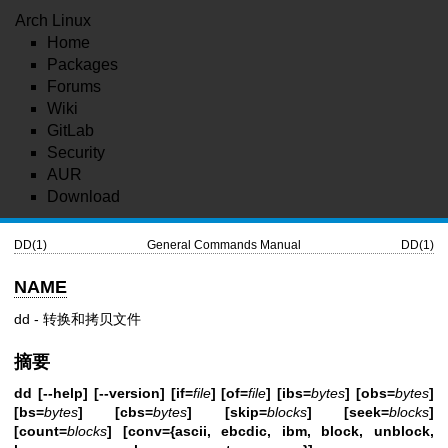
Arch Linux
Home
Packages
Forums
Wiki
GitLab
Security
AUR
Download
DD(1)
General Commands Manual
DD(1)
NAME
dd - 转换和拷贝文件
摘要
dd
[--help] [--version]
[if=
file
]
[of=
file
]
[ibs=
bytes
]
[obs=
bytes
]
[bs=
bytes
]
[cbs=
bytes
]
[skip=
blocks
]
[seek=
blocks
]
[count=
blocks
]
[conv={ascii, ebcdic, ibm, block, unblock,