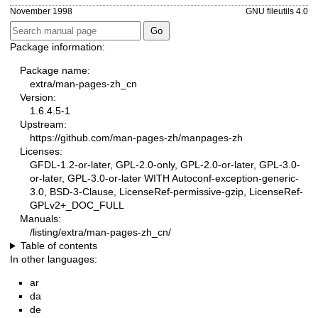
November 1998
GNU fileutils 4.0
Package information:
Package name:
extra/man-pages-zh_cn
Version:
1.6.4.5-1
Upstream:
https://github.com/man-pages-zh/manpages-zh
Licenses:
GFDL-1.2-or-later, GPL-2.0-only, GPL-2.0-or-later, GPL-3.0-
or-later, GPL-3.0-or-later WITH Autoconf-exception-generic-
3.0, BSD-3-Clause, LicenseRef-permissive-gzip, LicenseRef-
GPLv2+_DOC_FULL
Manuals:
/listing/extra/man-pages-zh_cn/
Table of contents
In other languages:
ar
da
de