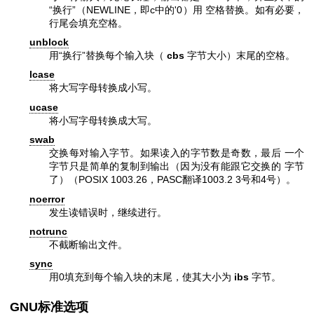
“换行”（NEWLINE，即c中的'0）用 空格替换。如有必要，
行尾会填充空格。
unblock
用“换行”替换每个输入块（
cbs
字节大小）末尾的空格。
lcase
将大写字母转换成小写。
ucase
将小写字母转换成大写。
swab
交换每对输入字节。如果读入的字节数是奇数，最后 一个
字节只是简单的复制到输出（因为没有能跟它交换的 字节
了）（POSIX 1003.26，PASC翻译1003.2 3号和4号）。
noerror
发生读错误时，继续进行。
notrunc
不截断输出文件。
sync
用0填充到每个输入块的末尾，使其大小为
ibs
字节。
GNU标准选项