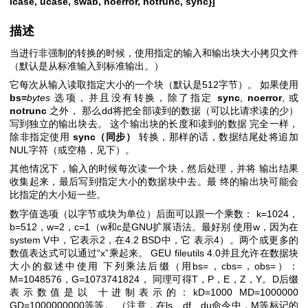
lcase, ucase, swab, noerror, notrunc, sync}]
描述
当进行非强制的转换的时候，使用指定的输入和输出块大小拷贝文件
（默认是从标准输入到标准输出。）
它每次从输入读取指定大小的一个块（默认是512字节）。 如果使用
bs=
bytes
选项，并且没有转换，除了指定
sync
,
noerror
, 或
notrunc
之外， 那么dd将把全部读到的数据（可以比请求读的少）
写到独立的输出块去。 这个输出块的长度和读到的数据 完全一样，
除非指定使用
sync（同步）
转换，那样的话，数据结尾处将追加
NUL字符（或空格，见下）。
其他情况下，输入的时候每次读一个块，然后处理，并将 输出结果
收集起来，最后写到指定大小的数据块中去。最 终的输出块可能会
比指定的大小短一些。
数字值选项（以字节或块为单位）后面可以跟一个乘数： k=1024，
b=512，w=2，c=1（w和c是GNU扩展语法。最好别 使用w，因为在
system V中，它表示2，在4.2 BSD中，它 表示4）。两个或更多的
数值表达式可以通过“x”乘起来。 GEU fileutils 4.0并且允许在数据块
大小的叙述中使用 下列乘法后缀（用bs=，cbs=，obs=）：
M=1048576，G=1073741824， 同理可得T，P，E，Z，Y。D后缀
表示数值是以 十进制表示的：kD=1000 MD=1000000
GD=1000000000等等。 （注意，在ls、df、du命令中，M等标记的