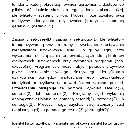
te identyfikatory określają również uprawnienia dostępu do
plików. W Linuksie służą do tego jednak, opisane niżej,
identyfikatory systemu plików. Proces może uzyskać swój
efektywny identyfikator użytkownika (grupy) za pomocą
geteuid(2)
(
getegid(2)
).
•
Zapisany set-user-ID i zapisany set-group-ID. Identyfikatory
te są używane przez programy korzystające z ustawiania
identyfikatora użytkownika (suid) lub grupy (sgid) przy
wykonaniu, do zapisania odpowiadających identyfikatorów
efektywnych, ustawianych przy wykonaniu programu (zob.
execve(2)
). Program suid może nabyć i porzucić przywileje
przez przełączanie swojego efektywnego identyfikatora
użytkownika pomiędzy wartościami jego rzeczywistego
identyfikatora użytkownika, a wartościami zapisanego suid.
Przełączanie następuje za pomocą wywołań
seteuid(2)
,
setreuid(2)
lub
setresuid(2)
. Programy sgid wykonują
analogiczne działania za pomocą
setegid(2)
,
setregid(2)
lub
setresgid(2)
. Procesy mogą uzyskać swój zapisany suid
(zapisany sgid) za pomocą
getresuid(2)
(
getresgid(2)
).
•
Identyfikator użytkownika systemu plików i identyfikator grupy