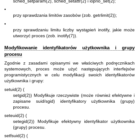
sched_setparam(2)
,
sched_setattr(2)
i
ioprio_set(2)
;
•
przy sprawdzania limitów zasobów (zob.
getrlimit(2)
);
•
przy sprawdzaniu limitu liczby wystąpień inotify, jakie może
utworzyć proces (zob.
inotify(7)
).
Modyfikowanie identyfikatorów użytkownika i grupy
procesu
Zgodnie z zasadami opisanymi we właściwych podręcznikach
systemowych, proces może użyć następujących interfejsów
programistycznych w celu modyfikacji swoich identyfikatorów
użytkownika i grupy:
setuid(2)
(
setgid(2)
) Modyfikuje rzeczywiste (może również efektywne i
zapisane suid/sgid) identyfikatory użytkownika (grupy)
procesu.
seteuid(2)
(
setegid(2)
) Modyfikuje efektywny identyfikator użytkownika
(grupy) procesu.
setfsuid(2)
(