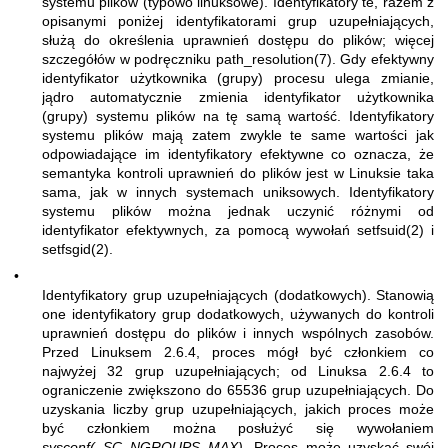
systemu plików (typowo linuksowe). Identyfikatory te, razem z
opisanymi poniżej identyfikatorami grup uzupełniających,
służą do określenia uprawnień dostępu do plików; więcej
szczegółów w podręczniku
path_resolution(7)
. Gdy efektywny
identyfikator użytkownika (grupy) procesu ulega zmianie,
jądro automatycznie zmienia identyfikator użytkownika
(grupy) systemu plików na tę samą wartość. Identyfikatory
systemu plików mają zatem zwykle te same wartości jak
odpowiadające im identyfikatory efektywne co oznacza, że
semantyka kontroli uprawnień do plików jest w Linuksie taka
sama, jak w innych systemach uniksowych. Identyfikatory
systemu plików można jednak uczynić różnymi od
identyfikator efektywnych, za pomocą wywołań
setfsuid(2)
i
setfsgid(2)
.
•
Identyfikatory grup uzupełniających (dodatkowych). Stanowią
one identyfikatory grup dodatkowych, używanych do kontroli
uprawnień dostępu do plików i innych wspólnych zasobów.
Przed Linuksem 2.6.4, proces mógł być członkiem co
najwyżej 32 grup uzupełniających; od Linuksa 2.6.4 to
ograniczenie zwiększono do 65536 grup uzupełniających. Do
uzyskania liczby grup uzupełniających, jakich proces może
być członkiem można posłużyć się wywołaniem
sysconf(_SC_NGROUPS_MAX)
. Proces może uzyskać swój