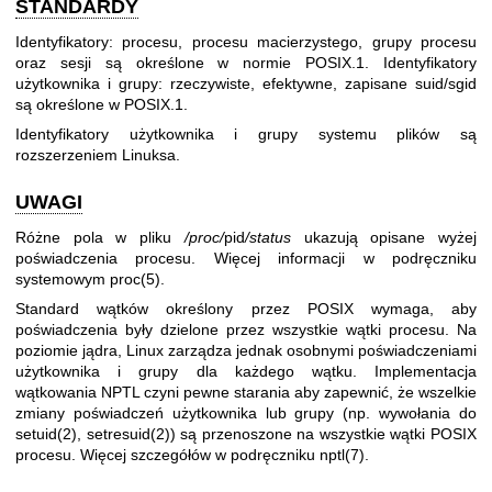
STANDARDY
Identyfikatory: procesu, procesu macierzystego, grupy procesu
oraz sesji są określone w normie POSIX.1. Identyfikatory
użytkownika i grupy: rzeczywiste, efektywne, zapisane suid/sgid
są określone w POSIX.1.
Identyfikatory użytkownika i grupy systemu plików są
rozszerzeniem Linuksa.
UWAGI
Różne pola w pliku
/proc/
pid
/status
ukazują opisane wyżej
poświadczenia procesu. Więcej informacji w podręczniku
systemowym
proc(5)
.
Standard wątków określony przez POSIX wymaga, aby
poświadczenia były dzielone przez wszystkie wątki procesu. Na
poziomie jądra, Linux zarządza jednak osobnymi poświadczeniami
użytkownika i grupy dla każdego wątku. Implementacja
wątkowania NPTL czyni pewne starania aby zapewnić, że wszelkie
zmiany poświadczeń użytkownika lub grupy (np. wywołania do
setuid(2)
,
setresuid(2)
) są przenoszone na wszystkie wątki POSIX
procesu. Więcej szczegółów w podręczniku
nptl(7)
.