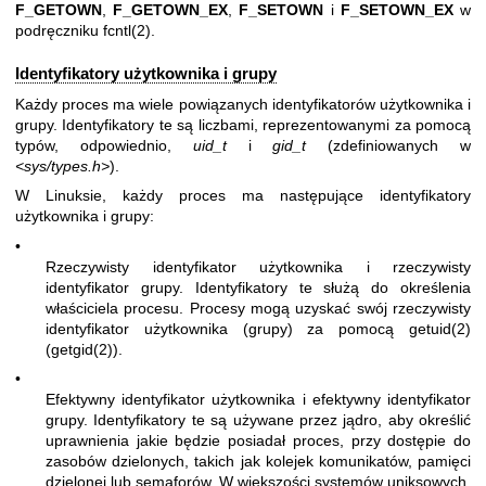
F_GETOWN
,
F_GETOWN_EX
,
F_SETOWN
i
F_SETOWN_EX
w
podręczniku
fcntl(2)
.
Identyfikatory użytkownika i grupy
Każdy proces ma wiele powiązanych identyfikatorów użytkownika i
grupy. Identyfikatory te są liczbami, reprezentowanymi za pomocą
typów, odpowiednio,
uid_t
i
gid_t
(zdefiniowanych w
<sys/types.h>
).
W Linuksie, każdy proces ma następujące identyfikatory
użytkownika i grupy:
•
Rzeczywisty identyfikator użytkownika i rzeczywisty
identyfikator grupy. Identyfikatory te służą do określenia
właściciela procesu. Procesy mogą uzyskać swój rzeczywisty
identyfikator użytkownika (grupy) za pomocą
getuid(2)
(
getgid(2)
).
•
Efektywny identyfikator użytkownika i efektywny identyfikator
grupy. Identyfikatory te są używane przez jądro, aby określić
uprawnienia jakie będzie posiadał proces, przy dostępie do
zasobów dzielonych, takich jak kolejek komunikatów, pamięci
dzielonej lub semaforów. W większości systemów uniksowych,