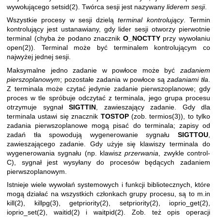
wywołującego
setsid(2)
. Twórca sesji jest nazywany
liderem sesji
.
Wszystkie procesy w sesji dzielą
terminal kontrolujący
. Termin
kontrolujący jest ustanawiany, gdy lider sesji otworzy pierwotnie
terminal (chyba że podano znacznik
O_NOCTTY
przy wywołaniu
open(2)
). Terminal może być terminalem kontrolującym co
najwyżej jednej sesji.
Maksymalne jedno zadanie w powłoce może być
zadaniem
pierszoplanowym
; pozostałe zadania w powłoce są
zadaniami tła
.
Z terminala może czytać jedynie zadanie pierwszoplanowe; gdy
proces w tle spróbuje odczytać z terminala, jego grupa procesu
otrzymuje sygnał
SIGTTIN
, zawieszający zadanie. Gdy dla
terminala ustawi się znacznik
TOSTOP
(zob.
termios(3)
), to tylko
zadania pierwszoplanowe mogą pisać do terminala; zapisy od
zadań tła spowodują wygenerowanie sygnału
SIGTTOU
,
zawieszającego zadanie. Gdy użyje się klawiszy terminala do
wygenerowania sygnału (np. klawisz
przerwania
, zwykle control-
C), sygnał jest wysyłany do procesów będących zadaniem
pierwszoplanowym.
Istnieje wiele wywołań systemowych i funkcji bibliotecznych, które
mogą działać na wszystkich członkach grupy procesu, są to m.in
kill(2)
,
killpg(3)
,
getpriority(2)
,
setpriority(2)
,
ioprio_get(2)
,
ioprio_set(2)
,
waitid(2)
i
waitpid(2)
. Zob. też opis operacji