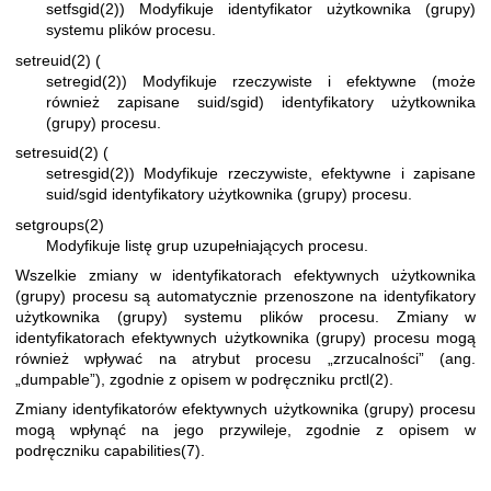
setfsgid(2)
) Modyfikuje identyfikator użytkownika (grupy)
systemu plików procesu.
setreuid(2)
(
setregid(2)
) Modyfikuje rzeczywiste i efektywne (może
również zapisane suid/sgid) identyfikatory użytkownika
(grupy) procesu.
setresuid(2)
(
setresgid(2)
) Modyfikuje rzeczywiste, efektywne i zapisane
suid/sgid identyfikatory użytkownika (grupy) procesu.
setgroups(2)
Modyfikuje listę grup uzupełniających procesu.
Wszelkie zmiany w identyfikatorach efektywnych użytkownika
(grupy) procesu są automatycznie przenoszone na identyfikatory
użytkownika (grupy) systemu plików procesu. Zmiany w
identyfikatorach efektywnych użytkownika (grupy) procesu mogą
również wpływać na atrybut procesu „zrzucalności” (ang.
„dumpable”), zgodnie z opisem w podręczniku
prctl(2)
.
Zmiany identyfikatorów efektywnych użytkownika (grupy) procesu
mogą wpłynąć na jego przywileje, zgodnie z opisem w
podręczniku
capabilities(7)
.