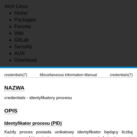
Arch Linux
Home
Packages
Forums
Wiki
GitLab
Security
AUR
Download
credentials(7)
Miscellaneous Information Manual
credentials(7)
NAZWA
credentials - identyfikatory procesu
OPIS
Identyfikator procesu (PID)
Każdy proces posiada unikatowy identyfikator będący liczbą