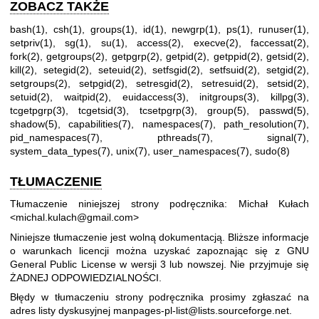
ZOBACZ TAKŻE
bash(1)
,
csh(1)
,
groups(1)
,
id(1)
,
newgrp(1)
,
ps(1)
,
runuser(1)
,
setpriv(1)
,
sg(1)
,
su(1)
,
access(2)
,
execve(2)
,
faccessat(2)
,
fork(2)
,
getgroups(2)
,
getpgrp(2)
,
getpid(2)
,
getppid(2)
,
getsid(2)
,
kill(2)
,
setegid(2)
,
seteuid(2)
,
setfsgid(2)
,
setfsuid(2)
,
setgid(2)
,
setgroups(2)
,
setpgid(2)
,
setresgid(2)
,
setresuid(2)
,
setsid(2)
,
setuid(2)
,
waitpid(2)
,
euidaccess(3)
,
initgroups(3)
,
killpg(3)
,
tcgetpgrp(3)
,
tcgetsid(3)
,
tcsetpgrp(3)
,
group(5)
,
passwd(5)
,
shadow(5)
,
capabilities(7)
,
namespaces(7)
,
path_resolution(7)
,
pid_namespaces(7)
,
pthreads(7)
,
signal(7)
,
system_data_types(7)
,
unix(7)
,
user_namespaces(7)
,
sudo(8)
TŁUMACZENIE
Tłumaczenie niniejszej strony podręcznika: Michał Kułach
<michal.kulach@gmail.com>
Niniejsze tłumaczenie jest wolną dokumentacją. Bliższe informacje
o warunkach licencji można uzyskać zapoznając się z
GNU
General Public License w wersji 3
lub nowszej. Nie przyjmuje się
ŻADNEJ ODPOWIEDZIALNOŚCI.
Błędy w tłumaczeniu strony podręcznika prosimy zgłaszać na
adres listy dyskusyjnej
manpages-pl-list@lists.sourceforge.net
.