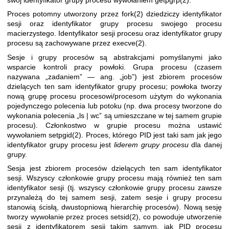
Proces potomny utworzony przez
fork(2)
dziedziczy identyfikator
sesji oraz identyfikator grupy procesu swojego procesu
macierzystego. Identyfikator sesji procesu oraz identyfikator grupy
procesu są zachowywane przez
execve(2)
.
Sesje i grupy procesów są abstrakcjami pomyślanymi jako
wsparcie kontroli pracy powłoki. Grupa procesu (czasem
nazywana „zadaniem” — ang. „job”) jest zbiorem procesów
dzielących ten sam identyfikator grupy procesu; powłoka tworzy
nową grupę procesu procesowi/procesom użytym do wykonania
pojedynczego polecenia lub potoku (np. dwa procesy tworzone do
wykonania polecenia „ls | wc” są umieszczane w tej samem grupie
procesu). Członkostwo w grupie procesu można ustawić
wywołaniem
setpgid(2)
. Proces, którego PID jest taki sam jak jego
identyfikator grupy procesu jest
liderem grupy procesu
dla danej
grupy.
Sesja jest zbiorem procesów dzielących ten sam identyfikator
sesji. Wszyscy członkowie grupy procesu mają również ten sam
identyfikator sesji (tj. wszyscy członkowie grupy procesu zawsze
przynależą do tej samem sesji, zatem sesje i grupy procesu
stanowią ścisłą, dwustopniową hierarchię procesów). Nową sesję
tworzy wywołanie przez proces
setsid(2)
, co powoduje utworzenie
sesji z identyfikatorem sesji takim samym, jak PID procesu