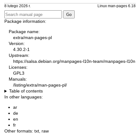
8 lutego 2026 r.
Linux man-pages 6.18
Package information:
Package name:
extra/man-pages-pl
Version:
4.30.2-1
Upstream:
https://salsa.debian.org/manpages-l10n-team/manpages-l10n
Licenses:
GPL3
Manuals:
/listing/extra/man-pages-pl/
Table of contents
In other languages:
ar
de
en
fr
Other formats:
txt
,
raw