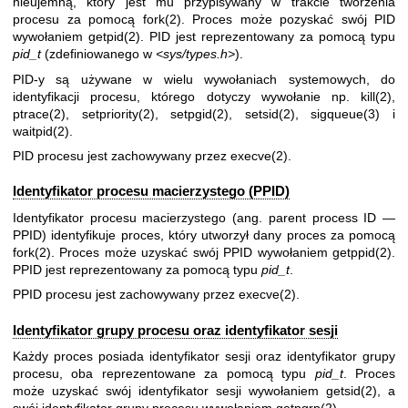
nieujemną, który jest mu przypisywany w trakcie tworzenia
procesu za pomocą
fork(2)
. Proces może pozyskać swój PID
wywołaniem
getpid(2)
. PID jest reprezentowany za pomocą typu
pid_t
(zdefiniowanego w
<sys/types.h>
).
PID-y są używane w wielu wywołaniach systemowych, do
identyfikacji procesu, którego dotyczy wywołanie np.
kill(2)
,
ptrace(2)
,
setpriority(2)
,
setpgid(2)
,
setsid(2)
,
sigqueue(3)
i
waitpid(2)
.
PID procesu jest zachowywany przez
execve(2)
.
Identyfikator procesu macierzystego (PPID)
Identyfikator procesu macierzystego (ang. parent process ID —
PPID) identyfikuje proces, który utworzył dany proces za pomocą
fork(2)
. Proces może uzyskać swój PPID wywołaniem
getppid(2)
.
PPID jest reprezentowany za pomocą typu
pid_t
.
PPID procesu jest zachowywany przez
execve(2)
.
Identyfikator grupy procesu oraz identyfikator sesji
Każdy proces posiada identyfikator sesji oraz identyfikator grupy
procesu, oba reprezentowane za pomocą typu
pid_t
. Proces
może uzyskać swój identyfikator sesji wywołaniem
getsid(2)
, a
swój identyfikator grupy procesu wywołaniem
getpgrp(2)
.