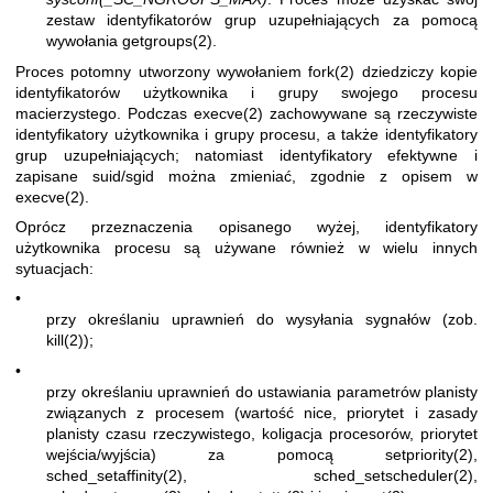
zestaw identyfikatorów grup uzupełniających za pomocą
wywołania
getgroups(2)
.
Proces potomny utworzony wywołaniem
fork(2)
dziedziczy kopie
identyfikatorów użytkownika i grupy swojego procesu
macierzystego. Podczas
execve(2)
zachowywane są rzeczywiste
identyfikatory użytkownika i grupy procesu, a także identyfikatory
grup uzupełniających; natomiast identyfikatory efektywne i
zapisane suid/sgid można zmieniać, zgodnie z opisem w
execve(2)
.
Oprócz przeznaczenia opisanego wyżej, identyfikatory
użytkownika procesu są używane również w wielu innych
sytuacjach:
•
przy określaniu uprawnień do wysyłania sygnałów (zob.
kill(2)
);
•
przy określaniu uprawnień do ustawiania parametrów planisty
związanych z procesem (wartość nice, priorytet i zasady
planisty czasu rzeczywistego, koligacja procesorów, priorytet
wejścia/wyjścia) za pomocą
setpriority(2)
,
sched_setaffinity(2)
,
sched_setscheduler(2)
,