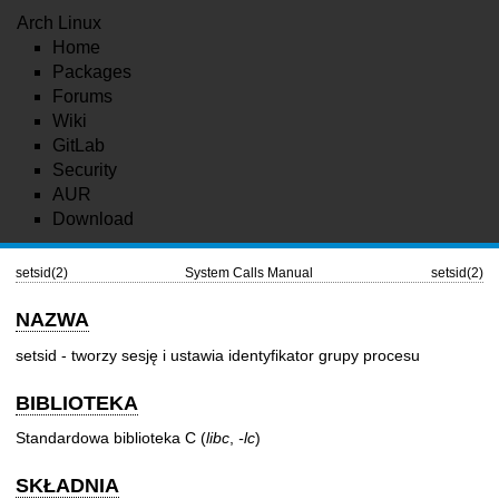
Arch Linux
Home
Packages
Forums
Wiki
GitLab
Security
AUR
Download
setsid(2)
System Calls Manual
setsid(2)
NAZWA
setsid - tworzy sesję i ustawia identyfikator grupy procesu
BIBLIOTEKA
Standardowa biblioteka C (
libc
,
-lc
)
SKŁADNIA