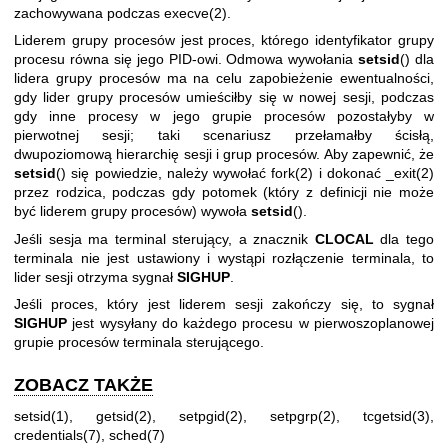
zachowywana podczas
execve(2)
.
Liderem grupy procesów jest proces, którego identyfikator grupy
procesu równa się jego PID-owi. Odmowa wywołania
setsid
() dla
lidera grupy procesów ma na celu zapobieżenie ewentualności,
gdy lider grupy procesów umieściłby się w nowej sesji, podczas
gdy inne procesy w jego grupie procesów pozostałyby w
pierwotnej sesji; taki scenariusz przełamałby ścisłą,
dwupoziomową hierarchię sesji i grup procesów. Aby zapewnić, że
setsid
() się powiedzie, należy wywołać
fork(2)
i dokonać
_exit(2)
przez rodzica, podczas gdy potomek (który z definicji nie może
być liderem grupy procesów) wywoła
setsid
().
Jeśli sesja ma terminal sterujący, a znacznik
CLOCAL
dla tego
terminala nie jest ustawiony i wystąpi rozłączenie terminala, to
lider sesji otrzyma sygnał
SIGHUP
.
Jeśli proces, który jest liderem sesji zakończy się, to sygnał
SIGHUP
jest wysyłany do każdego procesu w pierwoszoplanowej
grupie procesów terminala sterującego.
ZOBACZ TAKŻE
setsid(1)
,
getsid(2)
,
setpgid(2)
,
setpgrp(2)
,
tcgetsid(3)
,
credentials(7)
,
sched(7)