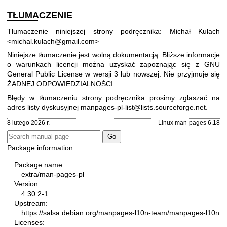
TŁUMACZENIE
Tłumaczenie niniejszej strony podręcznika: Michał Kułach
<michal.kulach@gmail.com>
Niniejsze tłumaczenie jest wolną dokumentacją. Bliższe informacje
o warunkach licencji można uzyskać zapoznając się z
GNU
General Public License w wersji 3
lub nowszej. Nie przyjmuje się
ŻADNEJ ODPOWIEDZIALNOŚCI.
Błędy w tłumaczeniu strony podręcznika prosimy zgłaszać na
adres listy dyskusyjnej
manpages-pl-list@lists.sourceforge.net
.
8 lutego 2026 r.
Linux man-pages 6.18
Package information:
Package name:
extra/man-pages-pl
Version:
4.30.2-1
Upstream:
https://salsa.debian.org/manpages-l10n-team/manpages-l10n
Licenses: