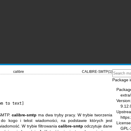
calibre
CALIBRE-SMTP(1)
Package i
Packag
extra/
Version
om to text]
9.12.
Upstre
u SMTP.
calibre-smtp
ma dwa tryby pracy. W trybie tworzenia
https
do kogo i tekst wiadomości, na podstawie których jest
License
iadomość. W trybie filtrowania
calibre-smtp
odczytuje dane
GPL-3