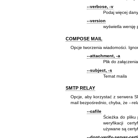
--verbose, -v
Podaj więcej dan
--version
wyświetla wersję 
COMPOSE MAIL
Opcje tworzenia wiadomości. Ignor
--attachment, -a
Plik do załączeni
--subject, -s
Temat maila
SMTP RELAY
Opcje, aby korzystać z serwera S
mail bezpośrednio, chyba, że --rela
--cafile
Ścieżka do pliku
weryfikacji cer
używane są certy
--dont-verify-server-cert