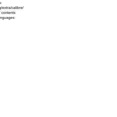
s:
ng/extra/calibre/
f contents
languages: