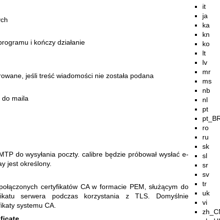
it
ja
ych
ka
kn
programu i kończy działanie
ko
lt
lv
mr
owane, jeśli treść wiadomości nie została podana
ms
nb
a do maila
nl
pt
pt_B
ro
ru
sk
MTP do wysyłania poczty. calibre będzie próbował wysłać e-
sl
y jest określony.
sr
sv
tr
 połączonych certyfikatów CA w formacie PEM, służącym do
uk
tyfikatu serwera podczas korzystania z TLS. Domyślnie
vi
fikaty systemu CA.
zh_C
ificate