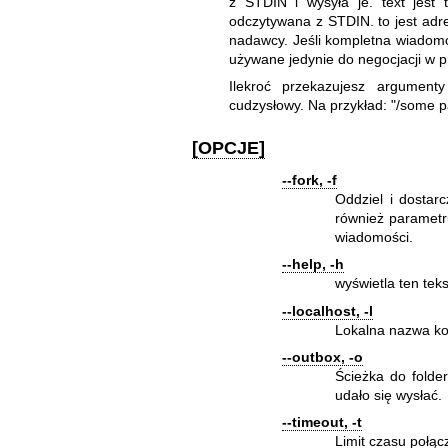
z STDIN i wysyła je. text jest 
odczytywana z STDIN. to jest ad
nadawcy. Jeśli kompletna wiadom
używane jedynie do negocjacji w 
Ilekroć przekazujesz argumen
cudzysłowy. Na przykład: "/some p
[OPCJE]
--fork, -f
Oddziel i dostarc
również paramet
wiadomości.
--help, -h
wyświetla ten tek
--localhost, -l
Lokalna nazwa k
--outbox, -o
Ścieżka do folde
udało się wysłać.
--timeout, -t
Limit czasu połąc