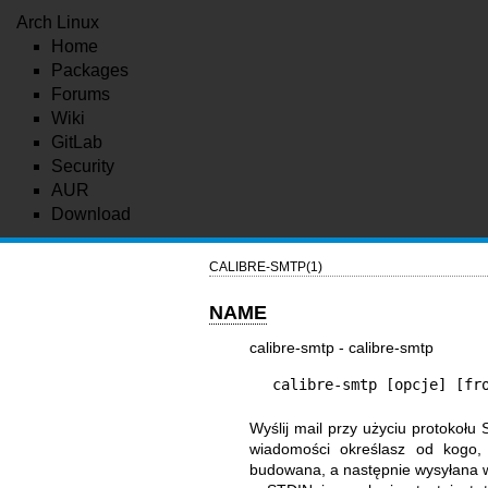
Arch Linux
Home
Packages
Forums
Wiki
GitLab
Security
AUR
Download
CALIBRE-SMTP(1)
NAME
calibre-smtp - calibre-smtp
calibre-smtp [opcje] [fr
Wyślij mail przy użyciu protokoł
wiadomości określasz od kogo, 
budowana, a następnie wysyłana w