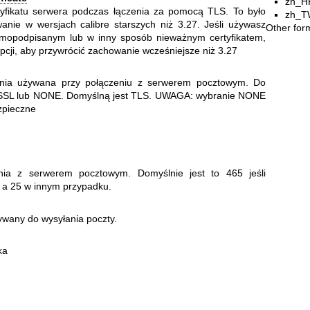
zh_H
rtyfikatu serwera podczas łączenia za pomocą TLS. To było
zh_T
nie w wersjach calibre starszych niż 3.27. Jeśli używasz
Other for
amopodpisanym lub w inny sposób nieważnym certyfikatem,
pcji, aby przywrócić zachowanie wcześniejsze niż 3.27
nia używana przy połączeniu z serwerem pocztowym. Do
 SSL lub NONE. Domyślną jest TLS. UWAGA: wybranie NONE
zpieczne
nia z serwerem pocztowym. Domyślnie jest to 465 jeśli
 a 25 w innym przypadku.
wany do wysyłania poczty.
ka