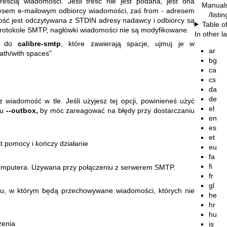
treścią wiadomości. Jeśli treść nie jest podana, jest ona
Manual
resem e-mailowym odbiorcy wiadomości, zaś from - adresem
/listi
ość jest odczytywana z STDIN adresy nadawcy i odbiorcy są
Table o
protokole SMTP, nagłówki wiadomości nie są modyfikowane.
In other 
ty do
calibre-smtp
, które zawierają spacje, ujmuj je w
ar
ath/with spaces"
bg
ca
cs
da
de
z wiadomość w tle. Jeśli użyjesz tej opcji, powinieneś użyć
el
ru
--outbox,
by móc zareagować na błędy przy dostarczaniu
en
es
et
st pomocy i kończy działanie
eu
fa
fi
omputera. Używana przy połączeniu z serwerem SMTP.
fr
gl
ru, w którym będą przechowywane wiadomości, których nie
he
hr
hu
zenia
is