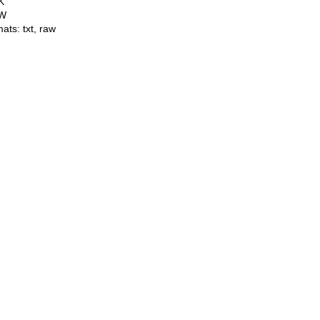
K
W
mats:
txt
,
raw