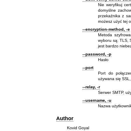
Nie weryfikuj ce
domyślne zachowa
przekaźnika z s
możesz użyć tej o
--encryption-method, -e
Metoda szyfrowa
wyboru są: TLS,
jest bardzo niebe
--password, -p
Hasło
--port
Port do połącze
używana się SSL,
--relay, -r
Serwer SMTP, uży
--username, -u
Nazwa użytkowni
Author
Kovid Goyal