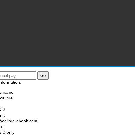
nformation:
e name:
calibre
:
0-2
am:
://calibre-ebook.com
s:
.0-only