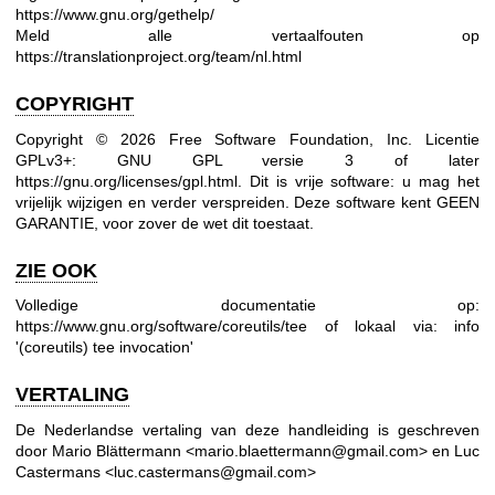
https://www.gnu.org/gethelp/
Meld alle vertaalfouten op
https://translationproject.org/team/nl.html
COPYRIGHT
Copyright © 2026 Free Software Foundation, Inc. Licentie
GPLv3+: GNU GPL versie 3 of later
https://gnu.org/licenses/gpl.html
.
Dit is vrije software: u mag het
vrijelijk wijzigen en verder verspreiden. Deze software kent GEEN
GARANTIE, voor zover de wet dit toestaat.
ZIE OOK
Volledige documentatie op:
https://www.gnu.org/software/coreutils/tee
of lokaal via: info
'(coreutils) tee invocation'
VERTALING
De Nederlandse vertaling van deze handleiding is geschreven
door Mario Blättermann <mario.blaettermann@gmail.com> en Luc
Castermans <luc.castermans@gmail.com>