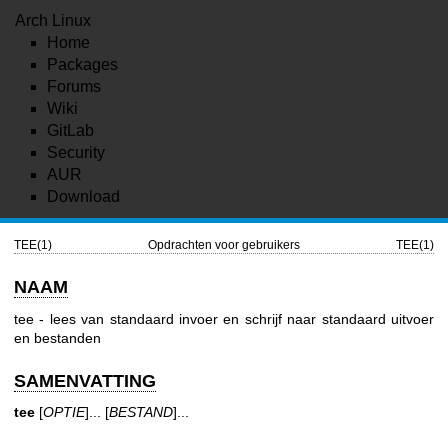
Arch Linux
Home
Packages
Forums
Wiki
GitLab
Security
AUR
Download
TEE(1)
Opdrachten voor gebruikers
TEE(1)
NAAM
tee - lees van standaard invoer en schrijf naar standaard uitvoer
en bestanden
SAMENVATTING
tee
[
OPTIE
]... [
BESTAND
]...