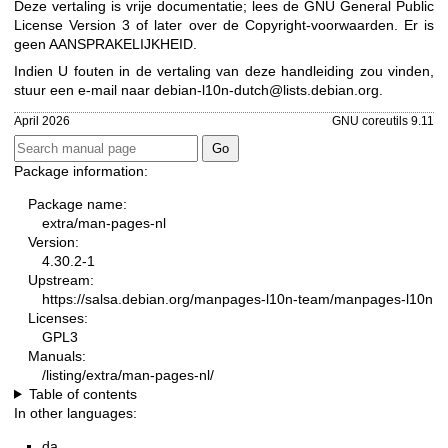
Deze vertaling is vrije documentatie; lees de
GNU General Public
License Version 3
of later over de Copyright-voorwaarden. Er is
geen AANSPRAKELIJKHEID.
Indien U fouten in de vertaling van deze handleiding zou vinden,
stuur een e-mail naar
debian-l10n-dutch@lists.debian.org
.
April 2026
GNU coreutils 9.11
Package information:
Package name:
extra/man-pages-nl
Version:
4.30.2-1
Upstream:
https://salsa.debian.org/manpages-l10n-team/manpages-l10n
Licenses:
GPL3
Manuals:
/listing/extra/man-pages-nl/
Table of contents
In other languages:
da