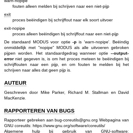
warn-nopipe
fouten alleen melden bij schrijven naar een niet-pijp
exit
proces beëindigen bij schrijffout naar elk soort uitvoer
exit-nopipe
proces alleen beëindigen bij schrijffout naar een niet-pijp
De standaard MODUS voor optie
-p
is 'warn-nopipe'. Beëindig
onmiddellijk met "nopipe" MODUS als alle uitvoeren gebroken
pijpen worden. Het standaardgedrag wanneer optie
--output-
error
niet gegeven is, is om het proces meteen te beëindigen bij
schrijffouten naar een pijp, en om fouten te melden bij het
schrijven naar alles dat geen pijp is.
AUTEUR
Geschreven door Mike Parker, Richard M. Stallman en David
MacKenzie.
RAPPORTEREN VAN BUGS
Rapporteer gebreken aan bug-coreutils@gnu.org
Webpagina van
GNU coreutils:
https://www.gnu.org/software/coreutils/
Algemene hulp bij gebruik van GNU-software: