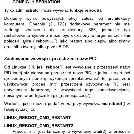
CONFIG_HIBERNATION
.
Tylko administrator może wywołać funkcję
reboot
().
Dokładny wynik powyższych akcji zależy od architektury
komputera. Obecnie (2.1.122) dodatkowy parametr nie ma
żadnego znaczenia dla architektury i386, jednakże typ
restartowania systemu może być określony w argumentach linii
poleceń jądra ("reboot=...") jako restart albo ciepły, albo zimny
oraz albo twardy, albo przez BIOS.
Zachowanie wewnątrz przestrzeni nazw PID
Od Linuksa 3.4, jeśli
reboot
() jest wywołane z przestrzeni nazw
PID innej niż pierwotna przestrzeń nazw PID, z jedną z wartości
op
podanych poniżej, wykonuje „przeładowanie” tej przestrzeni
użytkownika: proces „init” przestrzeni użytkownika PID jest
natychmiast kończony, z wszystkimi tego konsekwencjami,
opisanymi w podręczniku
pid_namespaces(7)
.
Wartości, jakie można podać w
op
, przy wywoływaniu
reboot
() w
takiej sytuacji to:
LINUX_REBOOT_CMD_RESTART
LINUX_REBOOT_CMD_RESTART2
Proces „init” jest kończony, a wywołanie
wait(2)
w procesie