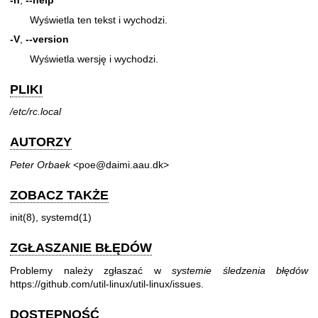
-h
,
--help
Wyświetla ten tekst i wychodzi.
-V
,
--version
Wyświetla wersję i wychodzi.
PLIKI
/etc/rc.local
AUTORZY
Peter Orbaek
<poe@daimi.aau.dk>
ZOBACZ TAKŻE
init(8)
,
systemd(1)
ZGŁASZANIE BŁĘDÓW
Problemy należy zgłaszać w
systemie śledzenia błędów
https://github.com/util-linux/util-linux/issues
.
DOSTĘPNOŚĆ