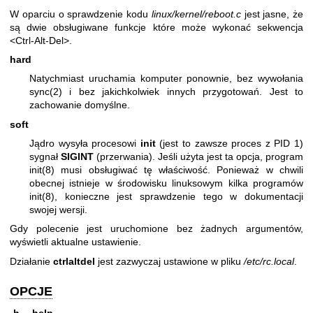
W oparciu o sprawdzenie kodu
linux/kernel/reboot.c
jest jasne, że
są dwie obsługiwane funkcje które może wykonać sekwencja
<Ctrl-Alt-Del>.
hard
Natychmiast uruchamia komputer ponownie, bez wywołania
sync(2)
i bez jakichkolwiek innych przygotowań. Jest to
zachowanie domyślne.
soft
Jądro wysyła procesowi
init
(jest to zawsze proces z PID 1)
sygnał
SIGINT
(przerwania). Jeśli użyta jest ta opcja, program
init(8)
musi obsługiwać tę właściwość. Ponieważ w chwili
obecnej istnieje w środowisku linuksowym kilka programów
init(8)
, konieczne jest sprawdzenie tego w dokumentacji
swojej wersji.
Gdy polecenie jest uruchomione bez żadnych argumentów,
wyświetli aktualne ustawienie.
Działanie
ctrlaltdel
jest zazwyczaj ustawione w pliku
/etc/rc.local
.
OPCJE