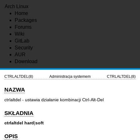
Arch Linux
Home
Packages
Forums
Wiki
GitLab
Security
AUR
Download
CTRLALTDEL(8)
Administracja systemem
CTRLALTDEL(8)
NAZWA
ctrlaltdel - ustawia działanie kombinacji Ctrl-Alt-Del
SKŁADNIA
ctrlaltdel
hard
|
soft
OPIS