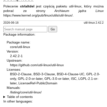
Polecenie
ctrlaltdel
jest częścią pakietu util-linux, który można
pobrać ze strony
Archiwum jądra Linux
https://www.kernel.org/pub/linux/utils/util-linux/
.
2026-06-16
util-linux 2.42.2
Package information:
Package name:
core/util-linux
Version:
2.42.2-1
Upstream:
https://github.com/util-linux/util-linux
Licenses:
BSD-2-Clause, BSD-3-Clause, BSD-4-Clause-UC, GPL-2.0-
only, GPL-2.0-or-later, GPL-3.0-or-later, ISC, LGPL-2.1-or-
later, LicenseRef-PublicDomain
Manuals:
/listing/core/util-linux/
Table of contents
In other languages: