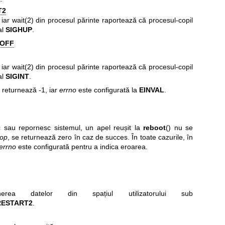
T2
 iar
wait(2)
din procesul părinte raportează că procesul-copil
al
SIGHUP
.
OFF
 iar
wait(2)
din procesul părinte raportează că procesul-copil
al
SIGINT
.
) returnează -1, iar
errno
este configurată la
EINVAL
.
 sau repornesc sistemul, un apel reușit la
reboot
() nu se
op
, se returnează zero în caz de succes. În toate cazurile, în
errno
este configurată pentru a indica eroarea.
rea datelor din spațiul utilizatorului sub
RESTART2
.