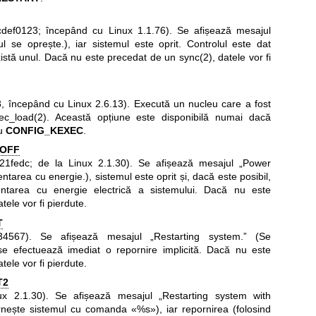
cdef0123; începând cu Linux 1.1.76). Se afișează mesajul
l se oprește.), iar sistemul este oprit. Controlul este dat
istă unul. Dacă nu este precedat de un
sync(2)
, datele vor fi
, începând cu Linux 2.6.13). Execută un nucleu care a fost
ec_load(2)
. Această opțiune este disponibilă numai dacă
cu
CONFIG_KEXEC
.
OFF
21fedc; de la Linux 2.1.30). Se afișează mesajul „Power
ntarea cu energie.), sistemul este oprit și, dacă este posibil,
entarea cu energie electrică a sistemului. Dacă nu este
atele vor fi pierdute.
T
34567). Se afișează mesajul „Restarting system.” (Se
 se efectuează imediat o repornire implicită. Dacă nu este
atele vor fi pierdute.
T2
x 2.1.30). Se afișează mesajul „Restarting system with
ește sistemul cu comanda «%s»), iar repornirea (folosind