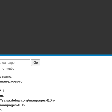
nformation:
e name:
/man-pages-ro
:
2-1
am:
://salsa.debian.org/manpages-l10n-
/manpages-l10n
s: