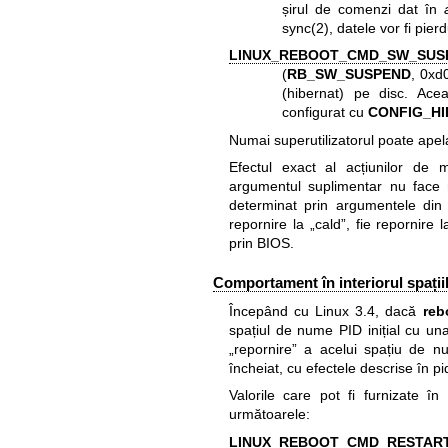
șirul de comenzi dat în
sync(2)
, datele vor fi pier
LINUX_REBOOT_CMD_SW_SUS
(
RB_SW_SUSPEND
, 0xd
(hibernat) pe disc. Ace
configurat cu
CONFIG_HI
Numai superutilizatorul poate ape
Efectul exact al acțiunilor de 
argumentul suplimentar nu face n
determinat prin argumentele din l
repornire la „cald”, fie repornire 
prin BIOS.
Comportament în interiorul spați
Începând cu Linux 3.4, dacă
reb
spațiul de nume PID inițial cu una
„repornire” a acelui spațiu de n
încheiat, cu efectele descrise în
pi
Valorile care pot fi furnizate în
următoarele:
LINUX_REBOOT_CMD_RESTAR