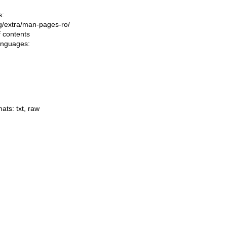
s:
ing/extra/man-pages-ro/
f contents
languages:
mats:
txt
,
raw