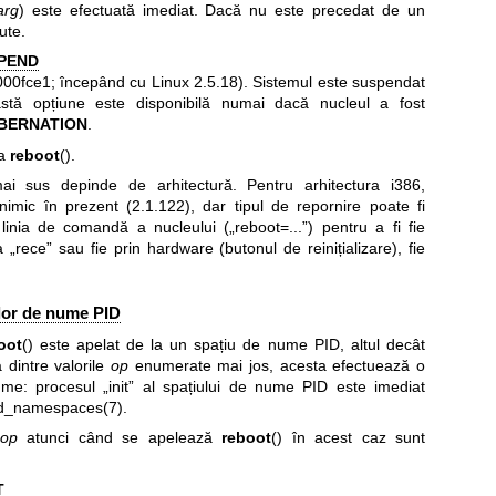
arg
) este efectuată imediat. Dacă nu este precedat de un
dute.
PEND
000fce1; începând cu Linux 2.5.18). Sistemul este suspendat
astă opțiune este disponibilă numai dacă nucleul a fost
BERNATION
.
la
reboot
().
mai sus depinde de arhitectură. Pentru arhitectura i386,
imic în prezent (2.1.122), dar tipul de repornire poate fi
inia de comandă a nucleului („reboot=...”) pentru a fi fie
la „rece” sau fie prin hardware (butonul de reinițializare), fie
ilor de nume PID
oot
() este apelat de la un spațiu de nume PID, altul decât
 dintre valorile
op
enumerate mai jos, acesta efectuează o
ume: procesul „init” al spațiului de nume PID este imediat
d_namespaces(7)
.
op
atunci când se apelează
reboot
() în acest caz sunt
T