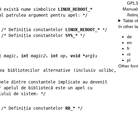
GPL3
Manual
0 există nume simbolice 
LINUX_REBOOT_*
/list
n al patrulea argument pentru apel: */
Table o
In other 
 
/* Definiția constantelor 
LINUX_REBOOT_*
 
/* Definiția constantelor 
SYS_*
de
en
fr
nl
t 
magic
, int 
magic2
, int 
op
, void *
arg
);
pl
Other for
ea bibliotecilor alternative (inclusiv uclibc, 
r apelul de bibliotecă este un apel cu

elului de sistem: */
 
/* Definiția constantelor 
RB_*