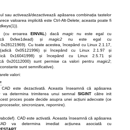
mul sau activează/dezactivează apăsarea combinația tastelor
ece valoarea implicită este Ctrl-Alt-Delete; aceasta poate fi
adkeys(1)
).
ă (cu eroarea
EINVAL
) dacă
magic
nu este egal cu
că 0xfee1dead) și
magic2
nu este egal cu
 0x28121969). Cu toate acestea, începând cu Linux 2.1.17,
adică 0x05121996) și începând cu Linux 2.1.97 și
că 0x16041998) și începând cu Linux 2.5.71 și
că 0x20112000) sunt permise ca valori pentru
magic2
;
 constante sunt semnificative).
ele valori:
F
. CAD este dezactivată. Aceasta înseamnă că apăsarea
AD va determina trimiterea unui semnal
SIGINT
către init
acest proces poate decide asupra unei acțiuni adecvate (ce
proceselor, sincronizare, repornire).
9abcdef). CAD este activată. Aceasta înseamnă că apăsarea
r CAD va determina imediat acțiunea asociată cu
RESTART
.