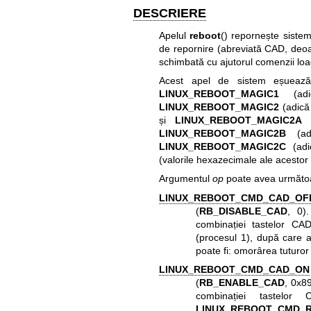
DESCRIERE
Apelul
reboot
() repornește siste
de repornire (abreviată CAD, deoar
schimbată cu ajutorul comenzii
lo
Acest apel de sistem eșueaz
LINUX_REBOOT_MAGIC1
(adi
LINUX_REBOOT_MAGIC2
(adică
și
LINUX_REBOOT_MAGIC2A
(
LINUX_REBOOT_MAGIC2B
(adi
LINUX_REBOOT_MAGIC2C
(adi
(valorile hexazecimale ale acestor
Argumentul
op
poate avea următoar
LINUX_REBOOT_CMD_CAD_OF
(
RB_DISABLE_CAD
, 0)
combinației tastelor C
(procesul 1), după care 
poate fi: omorârea tuturor 
LINUX_REBOOT_CMD_CAD_ON
(
RB_ENABLE_CAD
, 0x8
combinației tastelo
LINUX_REBOOT_CMD_