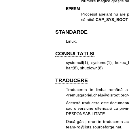
Numere magice greșite sa
EPERM
Procesul apelant nu are pr
să aibă
CAP_SYS_BOOT
STANDARDE
Linux.
CONSULTAȚI ȘI
systemctl(1)
,
systemd(1)
,
kexec_
halt(8)
,
shutdown(8)
TRADUCERE
Traducerea în limba română a 
<remusgabriel.chelu@disroot.org>
Această traducere este documentați
sau o versiune ulterioară cu privi
RESPONSABILITATE.
Dacă găsiți erori în traducerea a
team-ro@lists.sourceforge.net
.