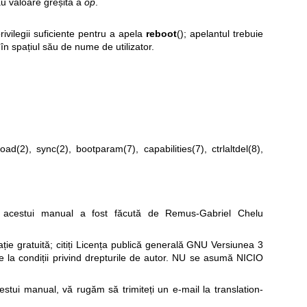
u valoare greșită a
op
.
ivilegii suficiente pentru a apela
reboot
(); apelantul trebuie
în spațiul său de nume de utilizator.
load(2)
,
sync(2)
,
bootparam(7)
,
capabilities(7)
,
ctrlaltdel(8)
,
acestui manual a fost făcută de Remus-Gabriel Chelu
e gratuită; citiți
Licența publică generală GNU Versiunea 3
re la condiții privind drepturile de autor. NU se asumă NICIO
cestui manual, vă rugăm să trimiteți un e-mail la
translation-