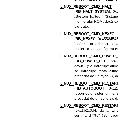
LINUX_REBOOT_CMD_HALT
(
RB_HALT_SYSTEM
, 0x
„System halted.” (Sistemu
monitorului ROM, dacă ex
pierdute.
LINUX_REBOOT_CMD_KEXEC
(
RB_KEXEC
, 0x45584543
încărcat anterior cu
kex
nucleul a fost configurat 
LINUX_REBOOT_CMD_POWER_
(
RB_POWER_OFF
, 0x43
down.” (Se întrerupe alime
se întrerupe toată alim
precedat de un
sync(2)
, d
LINUX_REBOOT_CMD_RESTAR
(
RB_AUTOBOOT
, 0x12
repornește sistemul.) și
precedat de un
sync(2)
, d
LINUX_REBOOT_CMD_RESTAR
(0xa1b2c3d4; de la Linu
command '%s'” (Se reporn