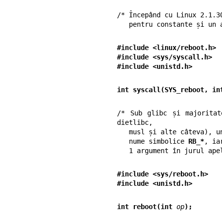
/* Începând cu Linux 2.1.3
   pentru constante și u
#include <linux/reboot.h> 
#include <sys/syscall.h>  
#include <unistd.h>
int syscall(SYS_reboot, in
/* Sub glibc și majoritat
dietlibc,

   musl și alte câteva), unele dintre constantele implicate au devenit

   nume simbolice 
RB_*
, ia
   1 argument în jurul ap
#include <sys/reboot.h>   
#include <unistd.h>
int reboot(int 
op
);