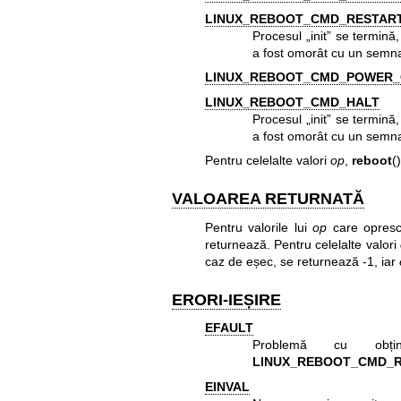
LINUX_REBOOT_CMD_RESTAR
Procesul „init” se termină,
a fost omorât cu un semn
LINUX_REBOOT_CMD_POWER_
LINUX_REBOOT_CMD_HALT
Procesul „init” se termină,
a fost omorât cu un semn
Pentru celelalte valori
op
,
reboot
(
VALOAREA RETURNATĂ
Pentru valorile lui
op
care opresc
returnează. Pentru celelalte valori
caz de eșec, se returnează -1, iar
ERORI-IEȘIRE
EFAULT
Problemă cu obține
LINUX_REBOOT_CMD_
EINVAL