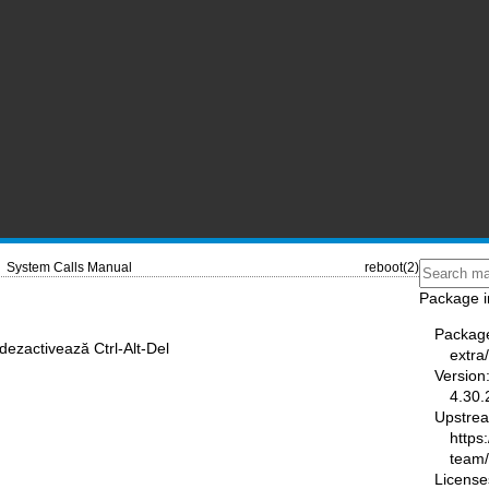
System Calls Manual
reboot(2)
Package i
Packag
dezactivează Ctrl-Alt-Del
extra
Version
4.30.
Upstre
https
team
License