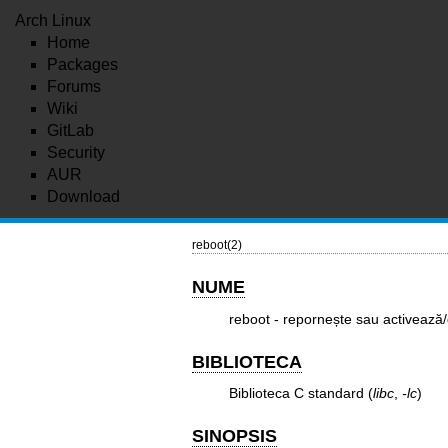
Arch Linux
Home
Packages
Forums
Wiki
GitLab
Security
AUR
Download
reboot(2)
NUME
reboot - repornește sau activează/
BIBLIOTECA
Biblioteca C standard (
libc
,
-lc
)
SINOPSIS