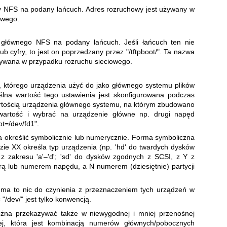
y NFS na podany łańcuch. Adres rozruchowy jest używany w
owego.
 głównego NFS na podany łańcuch. Jeśli łańcuch ten nie
 lub cyfry, to jest on poprzedzany przez "/tftpboot/". Ta nazwa
żywana w przypadku rozruchu sieciowego.
 którego urządzenia użyć do jako głównego systemu plików
lna wartość tego ustawienia jest skonfigurowana podczas
wartością urządzenia głównego systemu, na którym zbudowano
 wartość i wybrać na urządzenie główne np. drugi napęd
ot=/dev/fd1".
określić symbolicznie lub numerycznie. Forma symboliczna
dzie XX określa typ urządzenia (np. 'hd' do twardych dysków
z zakresu 'a'–'d'; 'sd' do dysków zgodnych z SCSI, z Y z
literą lub numerem napędu, a N numerem (dziesiętnie) partycji
 ma to nic do czynienia z przeznaczeniem tych urządzeń w
"/dev/" jest tylko konwencją.
żna przekazywać także w niewygodnej i mniej przenośnej
nej, która jest kombinacją numerów głównych/pobocznych