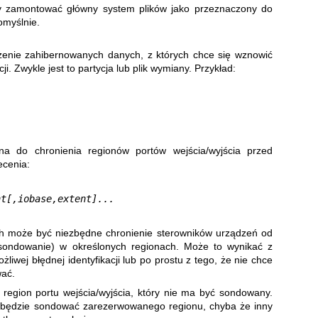
by zamontować główny system plików jako przeznaczony do
omyślnie.
żenie zahibernowanych danych, z których chce się wznowić
i. Zwykle jest to partycja lub plik wymiany. Przykład:
a do chronienia regionów portów wejścia/wyjścia przed
ecenia:
nt[,iobase,extent]...
h może być niezbędne chronienie sterowników urządzeń od
sondowanie) w określonych regionach. Może to wynikać z
ożliwej błędnej identyfikacji lub po prostu z tego, że nie chce
wać.
region portu wejścia/wyjścia, który nie ma być sondowany.
e będzie sondować zarezerwowanego regionu, chyba że inny