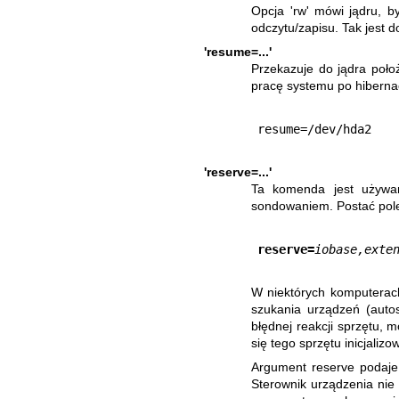
Opcja 'rw' mówi jądru, 
odczytu/zapisu. Tak jest d
'resume=...'
Przekazuje do jądra poło
pracę systemu po hibernacj
'reserve=...'
Ta komenda jest używan
sondowaniem. Postać pol
reserve=
iobase,exte
W niektórych komputerac
szukania urządzeń (auto
błędnej reakcji sprzętu, m
się tego sprzętu inicjalizo
Argument reserve podaje 
Sterownik urządzenia ni