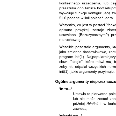
konkretnego urządzenia, lub częś
przeszuka ono tablice bootsetupow
wywołuje funkcję konfigurującą zwi
5 i 6 podane w linii poleceń jądra.
Wszystko, co jest w postaci "foo=b
opisano powyżej, zostaje zint
ustawiona. (Bezużytecznym?) p
rozruchowego.
Wszelkie pozostałe argumenty, któ
jako zmienne środowiskowe, zost
program
init(1)
. Najpopularniejs
słowo "single", które mówi mu, 
żeby nie odpalał wszystkich nor
init(1)
, jakie argumenty przyjmuje.
Ogólne argumenty nieprzeznaczo
'init=...'
Ustawia to pierwotne pole
lub nie może zostać zna
później
/bin/init
i w koń
zawiodą.
'nfsaddrs=...'