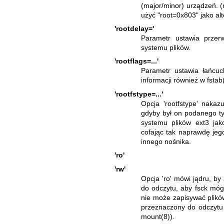
(major/minor) urządzeń. 
użyć "root=0x803" jako al
'rootdelay='
Parametr ustawia prze
systemu plików.
'rootflags=...'
Parametr ustawia łańcuc
informacji również w
fstab
'rootfstype=...'
Opcja 'rootfstype' naka
gdyby był on podanego t
systemu plików ext3 jak
cofając tak naprawdę jeg
innego nośnika.
'ro'
'rw'
Opcja 'ro' mówi jądru, b
do odczytu, aby fsck mó
nie może zapisywać plikó
przeznaczony do odczytu i
mount(8)
).