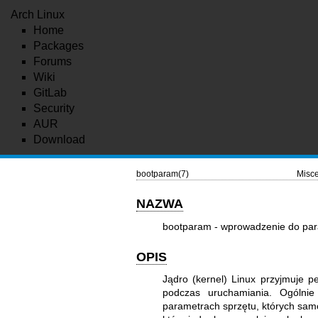
Arch Linux
Home
Packages
Forums
Wiki
GitLab
Security
AUR
Download
bootparam(7)
Misce
NAZWA
bootparam - wprowadzenie do par
OPIS
Jądro (kernel) Linux przyjmuje p
podczas uruchamiania. Ogólnie
parametrach sprzętu, których samod