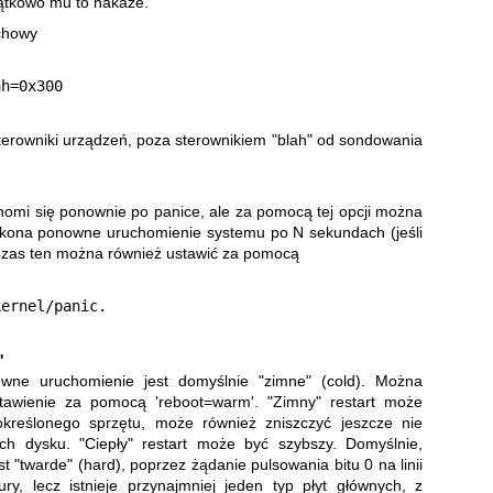
ątkowo mu to nakaże.
uchowy
terowniki urządzeń, poza sterownikiem "blah" od sondowania
homi się ponownie po panice, ale za pomocą tej opcji można
kona ponowne uruchomienie systemu po N sekundach (jeśli
. Czas ten można również ustawić za pomocą
'
wne uruchomienie jest domyślnie "zimne" (cold). Można
tawienie za pomocą 'reboot=warm'. "Zimny" restart może
kreślonego sprzętu, może również zniszczyć jeszcze nie
h dysku. "Ciepły" restart może być szybszy. Domyślnie,
 "twarde" (hard), poprzez żądanie pulsowania bitu 0 na linii
ury, lecz istnieje przynajmniej jeden typ płyt głównych, z