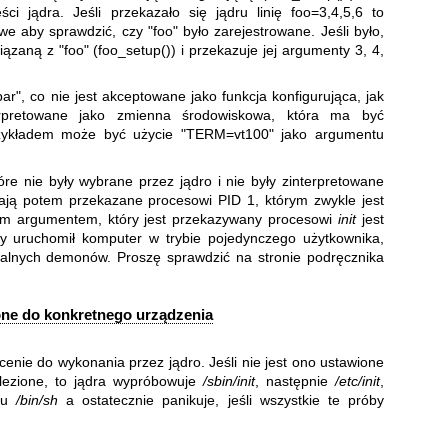
ci jądra. Jeśli przekazało się jądru linię foo=3,4,5,6 to
e aby sprawdzić, czy "foo" było zarejestrowane. Jeśli było,
ązaną z "foo" (foo_setup()) i przekazuje jej argumenty 3, 4,
ar", co nie jest akceptowane jako funkcja konfigurująca, jak
erpretowane jako zmienna środowiskowa, która ma być
rzykładem może być użycie "TERM=vt100" jako argumentu
re nie były wybrane przez jądro i nie były zinterpretowane
ają potem przekazane procesowi PID 1, którym zwykle jest
zym argumentem, który jest przekazywany procesowi
init
jest
by uruchomił komputer w trybie pojedynczego użytkownika,
malnych demonów. Proszę sprawdzić na stronie podręcznika
ne do konkretnego urządzenia
cenie do wykonania przez jądro. Jeśli nie jest ono ustawione
lezione, to jądra wypróbowuje
/sbin/init
, następnie
/etc/init
,
cu
/bin/sh
a ostatecznie panikuje, jeśli wszystkie te próby