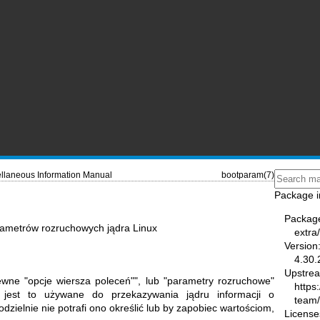
llaneous Information Manual
bootparam(7)
Package i
Packag
ametrów rozruchowych jądra Linux
extra
Version
4.30.
Upstre
ewne "opcje wiersza poleceń"", lub "parametry rozruchowe"
https
 jest to używane do przekazywania jądru informacji o
team
zielnie nie potrafi ono określić lub by zapobiec wartościom,
License