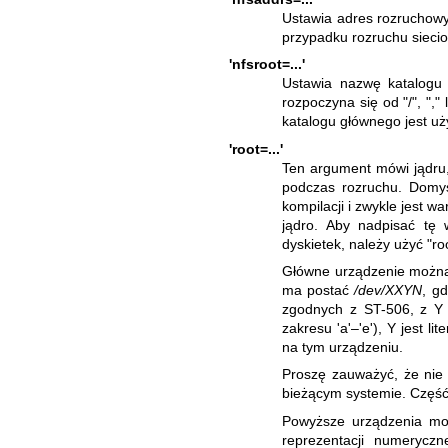
Ustawia adres rozruchow
przypadku rozruchu sieci
'nfsroot=...'
Ustawia nazwę katalogu
rozpoczyna się od "/", ","
katalogu głównego jest u
'root=...'
Ten argument mówi jądru,
podczas rozruchu. Domyś
kompilacji i zwykle jest 
jądro. Aby nadpisać tę
dyskietek, należy użyć "ro
Główne urządzenie można 
ma postać
/dev/XXYN
, g
zgodnych z ST-506, z Y 
zakresu 'a'–'e'), Y jest 
na tym urządzeniu.
Proszę zauważyć, że nie
bieżącym systemie. Część 
Powyższe urządzenia mo
reprezentacji numerycz