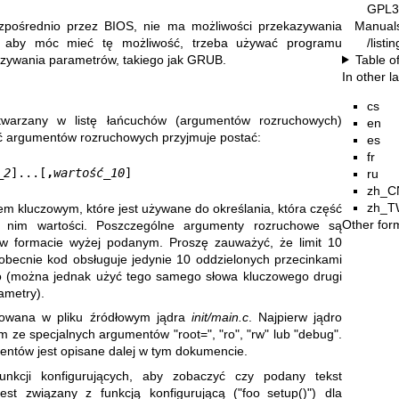
GPL3
Manual
ezpośrednio przez BIOS, nie ma możliwości przekazywania
/list
, aby móc mieć tę możliwość, trzeba używać programu
Table o
zywania parametrów, takiego jak GRUB.
In other 
cs
etwarzany w listę łańcuchów (argumentów rozruchowych)
en
ć argumentów rozruchowych przyjmuje postać:
es
fr
_2
]...[
,
wartość_10
]
ru
zh_C
zh_T
em kluczowym, które jest używane do określania, która część
Other for
 nim wartości. Poszczególne argumenty rozruchowe są
 w formacie wyżej podanym. Proszę zauważyć, że limit 10
e obecnie kod obsługuje jedynie 10 oddzielonych przecinkami
o (można jednak użyć tego samego słowa kluczowego drugi
ametry).
dowana w pliku źródłowym jądra
init/main.c
. Najpierw jądro
 ze specjalnych argumentów "root=", "ro", "rw" lub "debug".
entów jest opisane dalej w tym dokumencie.
unkcji konfigurujących, aby zobaczyć czy podany tekst
jest związany z funkcją konfigurującą ("foo_setup()") dla