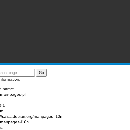
nformation:
e name:
/man-pages-pl
:
2-1
am:
://salsa.debian.org/manpages-l10n-
/manpages-l10n
s: