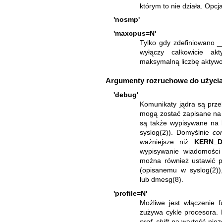
którym to nie działa. Opc
'nosmp'
'maxcpus=N'
Tylko gdy zdefiniowano 
wyłączy całkowicie ak
maksymalną liczbę aktyw
Argumenty rozruchowe do użycia
'debug'
Komunikaty jądra są pr
mogą zostać zapisane na
są także wypisywane na k
syslog(2)
). Domyślnie
co
ważniejsze niż
KERN_
wypisywanie wiadomości
można również ustawić p
(opisanemu w
syslog(2)
)
lub
dmesg(8)
.
'profile=N'
Możliwe jest włączenie f
zużywa cykle procesora. 
prof_shift
na wartość niez