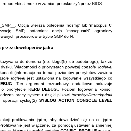
ja 'reboot=bios' może w zamian przeskoczyć przez BIOS.
__SMP__. Opcja wiersza polecenia 'nosmp' lub 'maxcpus=0'
tywację SMP, natomiast opcja 'maxcpus=N' ograniczy
owanych procesorów w trybie SMP do N.
 przez deweloperów jądra
zekazywane do demona (np.
klogd(8)
lub podobnego), tak że
 dysku. Wiadomości o priorytetach powyżej
console_loglevel
onsoli (informacje na temat poziomów priorytetów zawiera
nsole_loglevel
jest ustawiona na logowanie wszystkiego co
DEBUG
. Ten argument rozruchowy dodatkowo nakazuje
 o priorytecie
KERB_DEBUG
.. Poziom logowania konsoli
odczas pracy systemu dzięki plikowi
/proc/sys/kernel/printk
, operacji
syslog(2)
SYSLOG_ACTION_CONSOLE_LEVEL
unkcji profilowania jądra, aby dowiedzieć się na co jądro
Profilowanie jest włączane, za pomocą ustawienia zmiennej
erową. Można to zrobić podając
CONFIG_PROFILE
w chwili