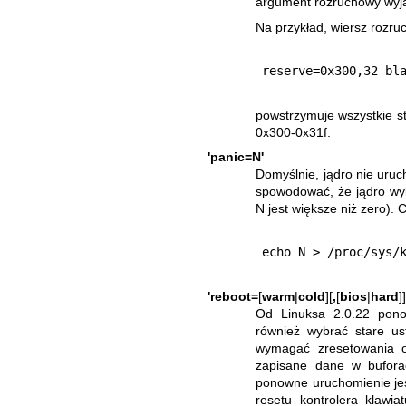
argument rozruchowy wyj
Na przykład, wiersz rozr
powstrzymuje wszystkie s
0x300-0x31f.
'panic=N'
Domyślnie, jądro nie uruc
spowodować, że jądro wy
N jest większe niż zero)
'reboot=
[
warm
|
cold
][
,
[
bios
|
hard
]]
Od Linuksa 2.0.22 pono
również wybrać stare us
wymagać zresetowania o
zapisane dane w buforac
ponowne uruchomienie jest
resetu kontrolera klawiat