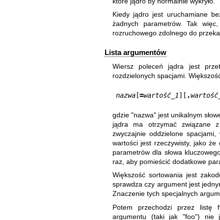
które jądro by normalnie wykryło.
Kiedy jądro jest uruchamiane b
żadnych parametrów. Tak więc
rozruchowego zdolnego do przeka
Lista argumentów
Wiersz poleceń jądra jest prz
rozdzielonych spacjami. Większoś
nazwa
[
=
wartość_1
][
,
wartość
gdzie "nazwa" jest unikalnym słow
jądra ma otrzymać związane z
zwyczajnie oddzielone spacjami,
wartości jest rzeczywisty, jako ż
parametrów dla słowa kluczoweg
raz, aby pomieścić dodatkowe par
Większość sortowania jest zako
sprawdza czy argument jest jednym
Znaczenie tych specjalnych argum
Potem przechodzi przez listę f
argumentu (taki jak "foo") nie 