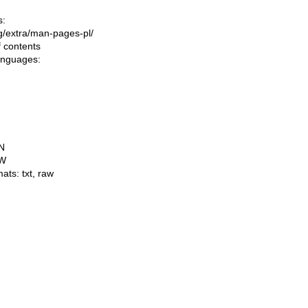
s:
ing/extra/man-pages-pl/
f contents
languages:
N
W
mats:
txt
,
raw