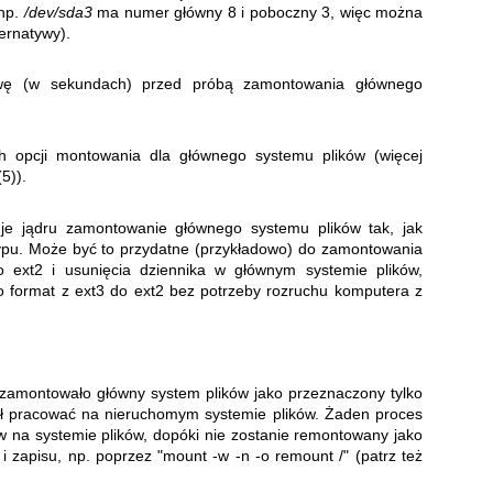
(np.
/dev/sda3
ma numer główny 8 i poboczny 3, więc można
ternatywy).
rwę (w sekundach) przed próbą zamontowania głównego
h opcji montowania dla głównego systemu plików (więcej
(5)
).
zuje jądru zamontowanie głównego systemu plików tak, jak
ypu. Może być to przydatne (przykładowo) do zamontowania
o ext2 i usunięcia dziennika w głównym systemie plików,
o format z ext3 do ext2 bez potrzeby rozruchu komputera z
y zamontowało główny system plików jako przeznaczony tylko
gł pracować na nieruchomym systemie plików. Żaden proces
w na systemie plików, dopóki nie zostanie remontowany jako
 zapisu, np. poprzez "mount -w -n -o remount /" (patrz też