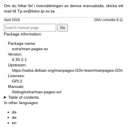
Om du hittar fel i översättningen av denna manualsida, skicka ett
mail till
Tp-sv@listor.tp-sv.se
.
April 2026
GNU coreutils 9.11
Package information:
Package name:
extra/man-pages-sv
Version:
4.30.2-1
Upstream:
https://salsa.debian.org/manpages-l10n-team/manpages-l10n
Licenses:
GPL3
Manuals:
/listing/extra/man-pages-sv/
Table of contents
In other languages:
da
de
en