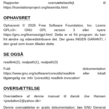
Rapporter oversættelsesfejl til
https://translationproject.org/team/da.html
OPHAVSRET
Ophavsret © 2026 Free Software Foundation, Inc. Licens
GPLv3+: GNU GPL version 3 eller nyere
https://gnu.org/licenses/gpl.html
.
Dette er et frit program: du kan
frit ændre og videredistribuere det. Der gives INGEN GARANTI, i
den grad som loven tillader dette.
SE OGSÅ
readlink(2)
,
realpath(1)
,
realpath(3)
Fuld dokumentation
https://www.gnu.org/software/coreutils/readlink
eller lokalt
tilgængelig via: info '(coreutils) readlink invocation'
OVERSÆTTELSE
Oversættere af denne manual til dansk Joe Hansen
<joedalton2@yahoo.dk>
Denne oversættelse er gratis dokumentation; læs
GNU General