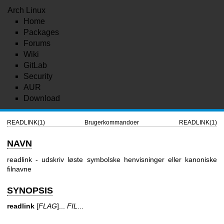
Arch Linux
Home
Packages
Forums
Wiki
GitLab
Security
AUR
Download
READLINK(1)
Brugerkommandoer
READLINK(1)
NAVN
readlink - udskriv løste symbolske henvisninger eller kanoniske
filnavne
SYNOPSIS
readlink
[
FLAG
]...
FIL
...