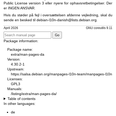
Public License version 3
eller nyere for ophavsretbetingelser. Der
er INGEN ANSVAR.
Hvis du støder på fejl i oversættelsen af ​​denne vejledning, skal du
sende en besked til
debian-l10n-danish@lists.debian.org
.
April 2026
GNU coreutils 9.11
Package information:
Package name:
extra/man-pages-da
Version:
4.30.2-1
Upstream:
https://salsa.debian.org/manpages-l10n-team/manpages-l10n
Licenses:
GPL3
Manuals:
/listing/extra/man-pages-da/
Table of contents
In other languages:
de