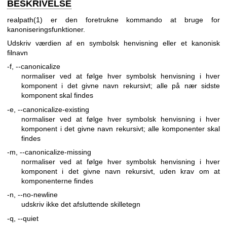
BESKRIVELSE
realpath(1)
er den foretrukne kommando at bruge for
kanoniseringsfunktioner.
Udskriv værdien af en symbolsk henvisning eller et kanonisk
filnavn
-f, --canonicalize
normaliser ved at følge hver symbolsk henvisning i hver
komponent i det givne navn rekursivt; alle på nær sidste
komponent skal findes
-e, --canonicalize-existing
normaliser ved at følge hver symbolsk henvisning i hver
komponent i det givne navn rekursivt; alle komponenter skal
findes
-m, --canonicalize-missing
normaliser ved at følge hver symbolsk henvisning i hver
komponent i det givne navn rekursivt, uden krav om at
komponenterne findes
-n, --no-newline
udskriv ikke det afsluttende skilletegn
-q, --quiet