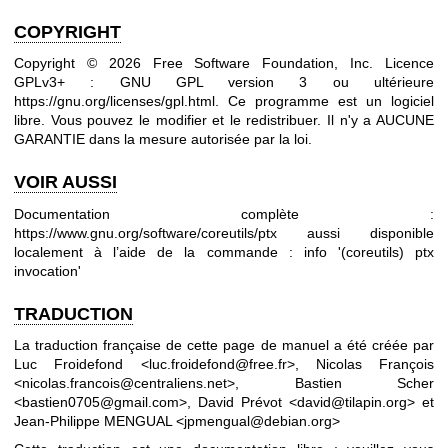
COPYRIGHT
Copyright © 2026 Free Software Foundation, Inc. Licence
GPLv3+ : GNU GPL version 3 ou ultérieure
https://gnu.org/licenses/gpl.html
.
Ce programme est un logiciel
libre. Vous pouvez le modifier et le redistribuer. Il n'y a AUCUNE
GARANTIE dans la mesure autorisée par la loi.
VOIR AUSSI
Documentation complète :
https://www.gnu.org/software/coreutils/ptx
aussi disponible
localement à l’aide de la commande : info '(coreutils) ptx
invocation'
TRADUCTION
La traduction française de cette page de manuel a été créée par
Luc Froidefond <luc.froidefond@free.fr>, Nicolas François
<nicolas.francois@centraliens.net>, Bastien Scher
<bastien0705@gmail.com>, David Prévot <david@tilapin.org> et
Jean-Philippe MENGUAL <jpmengual@debian.org>