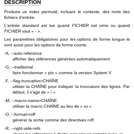
DESCRIPTION
Produire un index permuté, incluant le contexte, des mots des
fichiers d'entrée.
L'entrée standard est lue quand
FICHIER
est omis ou quand
FICHIER
vaut « - ».
Les paramètres obligatoires pour les options de forme longue le
sont aussi pour les options de forme courte.
-A, --auto-reference
afficher des références générées automatiquement
-G, --traditional
faire fonctionner « ptx » comme la version System V
-F, --flag-truncation=CHAÎNE
utiliser la CHAÎNE pour indiquer la troncature des lignes. Par
défaut, il s'agit de « / »
-M, --macro-name=CHAÎNE
utiliser la macro CHAÎNE au lieu de « xx »
-O, --format=roff
générer la sortie comme des directives roff
-R, --right-side-refs
placer les références à droite, non pris en compte avec
-w