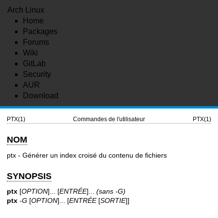
Arch Linux
Home
Packages
Forums
Wiki
GitLab
Security
AUR
Download
PTX(1)
Commandes de l'utilisateur
PTX(1)
NOM
ptx - Générer un index croisé du contenu de fichiers
SYNOPSIS
ptx
[
OPTION
]... [
ENTRÉE
]...
(sans -G)
ptx
-G
[
OPTION
]... [
ENTRÉE
[
SORTIE
]]