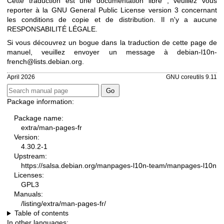
Cette traduction est une documentation libre ; veuillez vous
reporter à la
GNU General Public License version 3
concernant
les conditions de copie et de distribution. Il n'y a aucune
RESPONSABILITÉ LÉGALE.
Si vous découvrez un bogue dans la traduction de cette page de
manuel, veuillez envoyer un message à
debian-l10n-
french@lists.debian.org
.
April 2026
GNU coreutils 9.11
Package information:
Package name:
extra/man-pages-fr
Version:
4.30.2-1
Upstream:
https://salsa.debian.org/manpages-l10n-team/manpages-l10n
Licenses:
GPL3
Manuals:
/listing/extra/man-pages-fr/
Table of contents
In other languages: