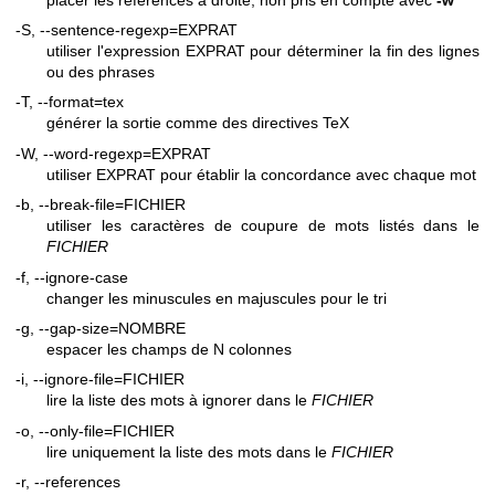
-S, --sentence-regexp=EXPRAT
utiliser l'expression EXPRAT pour déterminer la fin des lignes
ou des phrases
-T, --format=tex
générer la sortie comme des directives TeX
-W, --word-regexp=EXPRAT
utiliser EXPRAT pour établir la concordance avec chaque mot
-b, --break-file=FICHIER
utiliser les caractères de coupure de mots listés dans le
FICHIER
-f, --ignore-case
changer les minuscules en majuscules pour le tri
-g, --gap-size=NOMBRE
espacer les champs de N colonnes
-i, --ignore-file=FICHIER
lire la liste des mots à ignorer dans le
FICHIER
-o, --only-file=FICHIER
lire uniquement la liste des mots dans le
FICHIER
-r, --references