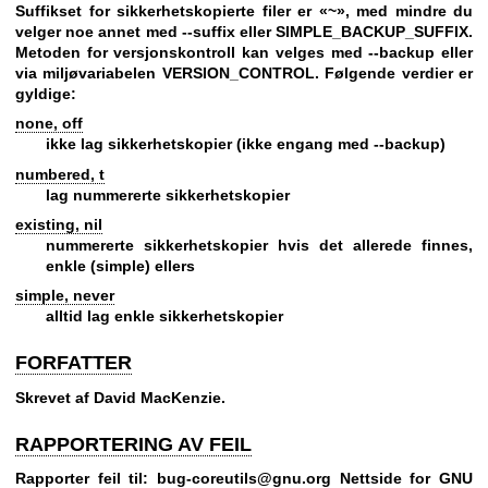
Suffikset for sikkerhetskopierte filer er «~», med mindre du
velger noe annet med
--suffix
eller SIMPLE_BACKUP_SUFFIX.
Metoden for versjonskontroll kan velges med
--backup
eller
via miljøvariabelen VERSION_CONTROL. Følgende verdier er
gyldige:
none, off
ikke lag sikkerhetskopier (ikke engang med
--backup
)
numbered, t
lag nummererte sikkerhetskopier
existing, nil
nummererte sikkerhetskopier hvis det allerede finnes,
enkle (simple) ellers
simple, never
alltid lag enkle sikkerhetskopier
FORFATTER
Skrevet af David MacKenzie.
RAPPORTERING AV FEIL
Rapporter feil til: bug-coreutils@gnu.org
Nettside for GNU