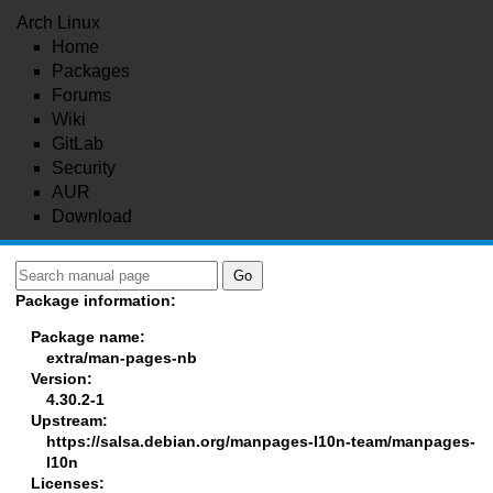
Arch Linux
Home
Packages
Forums
Wiki
GitLab
Security
AUR
Download
Package information:
Package name:
extra/man-pages-nb
Version:
4.30.2-1
Upstream:
https://salsa.debian.org/manpages-l10n-team/manpages-
l10n
Licenses: