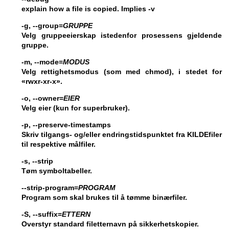
explain how a file is copied. Implies
-v
-g, --group=
GRUPPE
Velg gruppeeierskap istedenfor prosessens gjeldende
gruppe.
-m, --mode=
MODUS
Velg rettighetsmodus (som med chmod), i stedet for
«rwxr-xr-x».
-o, --owner=
EIER
Velg eier (kun for superbruker).
-p, --preserve-timestamps
Skriv tilgangs- og/eller endringstidspunktet fra KILDEfiler
til respektive målfiler.
-s, --strip
Tøm symboltabeller.
--strip-program=
PROGRAM
Program som skal brukes til å tømme binærfiler.
-S, --suffix=
ETTERN
Overstyr standard filetternavn på sikkerhetskopier.