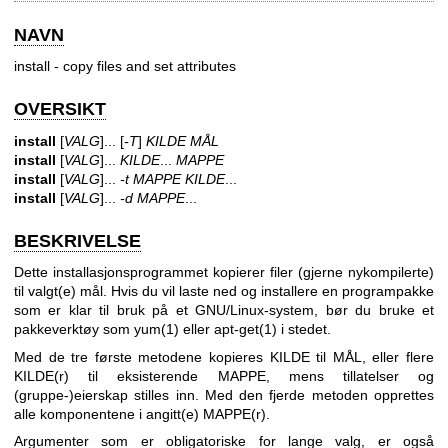
NAVN
install - copy files and set attributes
OVERSIKT
install
[
VALG
]... [
-T
]
KILDE MÅL
install
[
VALG
]...
KILDE
...
MAPPE
install
[
VALG
]...
-t MAPPE KILDE
...
install
[
VALG
]...
-d MAPPE
...
BESKRIVELSE
Dette installasjonsprogrammet kopierer filer (gjerne nykompilerte)
til valgt(e) mål. Hvis du vil laste ned og installere en programpakke
som er klar til bruk på et GNU/Linux-system, bør du bruke et
pakkeverktøy som
yum(1)
eller
apt-get(1)
i stedet.
Med de tre første metodene kopieres KILDE til MÅL, eller flere
KILDE(r) til eksisterende MAPPE, mens tillatelser og
(gruppe-)eierskap stilles inn. Med den fjerde metoden opprettes
alle komponentene i angitt(e) MAPPE(r).
Argumenter som er obligatoriske for lange valg, er også