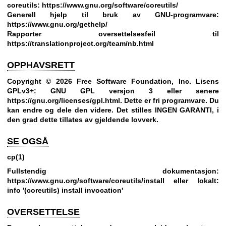
coreutils:
https://www.gnu.org/software/coreutils/
Generell hjelp til bruk av GNU-programvare:
https://www.gnu.org/gethelp/
Rapporter oversettelsesfeil til
https://translationproject.org/team/nb.html
OPPHAVSRETT
Copyright © 2026 Free Software Foundation, Inc. Lisens
GPLv3+: GNU GPL versjon 3 eller senere
https://gnu.org/licenses/gpl.html
.
Dette er fri programvare. Du
kan endre og dele den videre. Det stilles INGEN GARANTI, i
den grad dette tillates av gjeldende lovverk.
SE OGSÅ
cp(1)
Fullstendig dokumentasjon:
https://www.gnu.org/software/coreutils/install
eller lokalt:
info '(coreutils) install invocation'
OVERSETTELSE