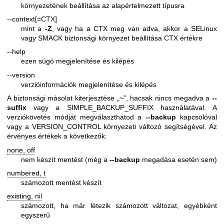
környezetének beállítása az alapértelmezett típusra
--context[=CTX]
mint a
-Z
, vagy ha a CTX meg van adva, akkor a SELinux
vagy SMACK biztonsági környezet beállítása CTX értékre
--help
ezen súgó megjelenítése és kilépés
--version
verzióinformációk megjelenítése és kilépés
A biztonsági másolat kiterjesztése „~”, hacsak nincs megadva a
--
suffix
vagy a SIMPLE_BACKUP_SUFFIX használatával. A
verziókövetés módját megválaszthatod a
--backup
kapcsolóval
vagy a VERSION_CONTROL környezeti változó segítségével. Az
érvényes értékek a következők:
none, off
nem készít mentést (még a
--backup
megadása esetén sem)
numbered, t
számozott mentést készít
existing, nil
számozott, ha már létezik számozott változat, egyébként
egyszerű