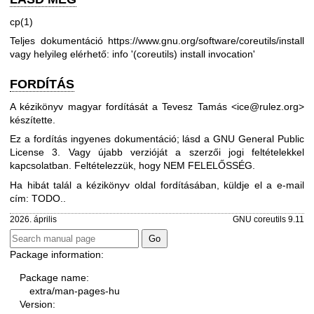
cp(1)
Teljes dokumentáció
https://www.gnu.org/software/coreutils/install
vagy helyileg elérhető: info '(coreutils) install invocation'
FORDÍTÁS
A kézikönyv magyar fordítását a Tevesz Tamás <ice@rulez.org>
készítette.
Ez a fordítás ingyenes dokumentáció; lásd a
GNU General Public
License 3
. Vagy újabb verzióját a szerzői jogi feltételekkel
kapcsolatban. Feltételezzük, hogy NEM FELELŐSSÉG.
Ha hibát talál a kézikönyv oldal fordításában, küldje el a e-mail
cím: TODO..
2026. április
GNU coreutils 9.11
Package information:
Package name:
extra/man-pages-hu
Version: