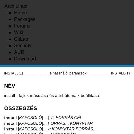
Arch Linux
Home
Packages
Forums
Wiki
GitLab
Security
AUR
Download
INSTALL(1)
Felhasználói parancsok
INSTALL(1)
NÉV
install - fájlok másolása és attribútumaik beállítása
ÖSSZEGZÉS
install
[
KAPCSOLÓ
]... [
-T
]
FORRÁS CÉL
install
[
KAPCSOLÓ
]...
FORRÁS
...
KÖNYVTÁR
install
[
KAPCSOLÓ
]...
-t KÖNYVTÁR FORRÁS
...