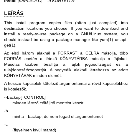
install
[
KAPCSOLÓ
]...
-d KÖNYVTÁR
...
LEÍRÁS
This install program copies files (often just compiled) into
destination locations you choose. If you want to download and
install a ready-to-use package on a GNU/Linux system, you
should instead be using a package manager like
yum(1)
or
apt-
get(1)
.
Az első három alaknál a FORRÁST a CÉLRA másolja, több
FORRÁS esetén a létező KÖNYVTÁRBA másolja a fájlokat.
Másolás közben beállítja a fájlok jogosultságait és a
tulajdonosát/csoportját. A negyedik alaknál létrehozza az adott
KÖNYVTÁRAK minden elemét.
A hosszú kapcsolók kötelező argumentumai a rövid kapcsolókhoz
is kötelezők.
--backup[=CONTROL]
minden létező célfájlról mentést készít
-b
mint a --backup, de nem fogad el argumentumot
-c
(figyelmen kívül marad)