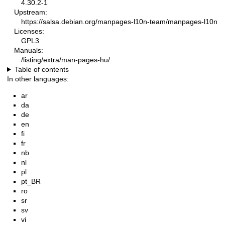
4.30.2-1
Upstream:
https://salsa.debian.org/manpages-l10n-team/manpages-l10n
Licenses:
GPL3
Manuals:
/listing/extra/man-pages-hu/
Table of contents
In other languages:
ar
da
de
en
fi
fr
nb
nl
pl
pt_BR
ro
sr
sv
vi