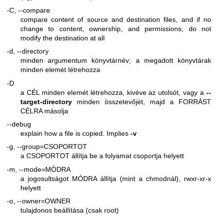
-C, --compare
compare content of source and destination files, and if no
change to content, ownership, and permissions, do not
modify the destination at all
-d, --directory
minden argumentum könyvtárnév; a megadott könyvtárak
minden elemét létrehozza
-D
a CÉL minden elemét létrehozza, kivéve az utolsót, vagy a
--
target-directory
minden összetevőjét, majd a FORRÁST
CÉLRA másolja
--debug
explain how a file is copied. Implies
-v
-g, --group=CSOPORTOT
a CSOPORTOT állítja be a folyamat csoportja helyett
-m, --mode=MÓDRA
a jogosultságot MÓDRA állítja (mint a chmodnál), rwxr-xr-x
helyett
-o, --owner=OWNER
tulajdonos beállítása (csak root)