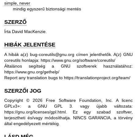
simple, never
mindig egyszerű biztonsági mentés
SZERZŐ
Írta David MacKenzie.
HIBÁK JELENTÉSE
A hibák a(z) bug-coreutils@gnu.org címen jelenthetők.
A(z) GNU
coreutils honlapja:
https://www.gnu.org/software/coreutils/
Általános segítség a GNU szoftverek használatához:
https://www.gnu.org/gethelp/
Report any translation bugs to
https://translationproject.org/team/
SZERZŐI JOG
Copyright © 2026 Free Software Foundation, Inc. A licenc
GPLv3+: a GNU GPL 3. vagy újabb változata:
https://gnu.org/licenses/gpl.html
.
Ez egy szabad szoftver,
terjesztheti és/vagy módosíthatja. NINCS GARANCIA, a törvény
által engedélyezett mértékig.
LÁSD MÉG