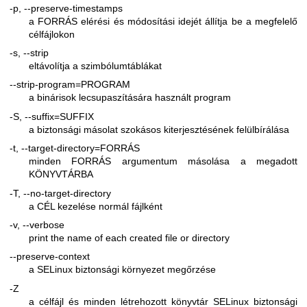
-p, --preserve-timestamps
a FORRÁS elérési és módosítási idejét állítja be a megfelelő
célfájlokon
-s, --strip
eltávolítja a szimbólumtáblákat
--strip-program=PROGRAM
a binárisok lecsupaszítására használt program
-S, --suffix=SUFFIX
a biztonsági másolat szokásos kiterjesztésének felülbírálása
-t, --target-directory=FORRÁS
minden FORRÁS argumentum másolása a megadott
KÖNYVTÁRBA
-T, --no-target-directory
a CÉL kezelése normál fájlként
-v, --verbose
print the name of each created file or directory
--preserve-context
a SELinux biztonsági környezet megőrzése
-Z
a célfájl és minden létrehozott könyvtár SELinux biztonsági