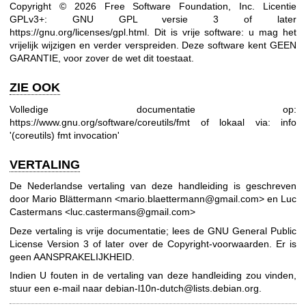
Copyright © 2026 Free Software Foundation, Inc. Licentie
GPLv3+: GNU GPL versie 3 of later
https://gnu.org/licenses/gpl.html
.
Dit is vrije software: u mag het
vrijelijk wijzigen en verder verspreiden. Deze software kent GEEN
GARANTIE, voor zover de wet dit toestaat.
ZIE OOK
Volledige documentatie op:
https://www.gnu.org/software/coreutils/fmt
of lokaal via: info
'(coreutils) fmt invocation'
VERTALING
De Nederlandse vertaling van deze handleiding is geschreven
door Mario Blättermann <mario.blaettermann@gmail.com> en Luc
Castermans <luc.castermans@gmail.com>
Deze vertaling is vrije documentatie; lees de
GNU General Public
License Version 3
of later over de Copyright-voorwaarden. Er is
geen AANSPRAKELIJKHEID.
Indien U fouten in de vertaling van deze handleiding zou vinden,
stuur een e-mail naar
debian-l10n-dutch@lists.debian.org
.