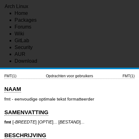
Arch Linux
Home
Packages
Forums
Wiki
GitLab
Security
AUR
Download
FMT(1)
Opdrachten voor gebruikers
FMT(1)
NAAM
fmt - eenvoudige optimale tekst formatteerder
SAMENVATTING
fmt
[
-BREEDTE
] [
OPTIE
]... [
BESTAND
]...
BESCHRIJVING