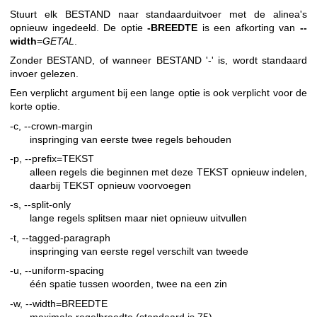
Stuurt elk BESTAND naar standaarduitvoer met de alinea's
opnieuw ingedeeld. De optie
-BREEDTE
is een afkorting van
--
width
=
GETAL
.
Zonder BESTAND, of wanneer BESTAND '-' is, wordt standaard
invoer gelezen.
Een verplicht argument bij een lange optie is ook verplicht voor de
korte optie.
-c, --crown-margin
inspringing van eerste twee regels behouden
-p, --prefix=TEKST
alleen regels die beginnen met deze TEKST opnieuw indelen,
daarbij TEKST opnieuw voorvoegen
-s, --split-only
lange regels splitsen maar niet opnieuw uitvullen
-t, --tagged-paragraph
inspringing van eerste regel verschilt van tweede
-u, --uniform-spacing
één spatie tussen woorden, twee na een zin
-w, --width=BREEDTE
maximale regelbreedte (standaard is 75)