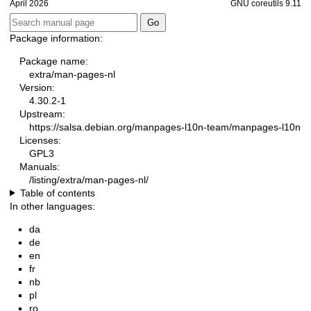
April 2026
GNU coreutils 9.11
Package information:
Package name:
extra/man-pages-nl
Version:
4.30.2-1
Upstream:
https://salsa.debian.org/manpages-l10n-team/manpages-l10n
Licenses:
GPL3
Manuals:
/listing/extra/man-pages-nl/
Table of contents
In other languages:
da
de
en
fr
nb
pl
ro