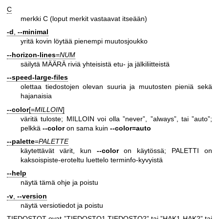
C
merkki C (loput merkit vastaavat itseään)
-d
,
--minimal
yritä kovin löytää pienempi muutosjoukko
--horizon-lines
=
NUM
säilytä MÄÄRÄ riviä yhteisistä etu- ja jälkiliitteistä
--speed-large-files
olettaa tiedostojen olevan suuria ja muutosten pieniä sekä
hajanaisia
--color
[=
MILLOIN
]
väritä tuloste; MILLOIN voi olla ”never”, ”always”, tai ”auto”;
pelkkä
--color
on sama kuin
--color=auto
--palette
=
PALETTE
käytettävät värit, kun
--color
on käytössä; PALETTI on
kaksoispiste-eroteltu luettelo terminfo-kyvyistä
--help
näytä tämä ohje ja poistu
-v
,
--version
näytä versiotiedot ja poistu
TIEDOSTOT ovat ”TIEDOSTO1 TIEDOSTO2” tai ”HAK1 HAK2” tai