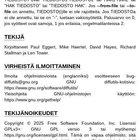
”HAK TIEDOSTO” tai ”TIEDOSTO HAK”. Jos
--from-file
tai
--to-
file
on annettu, TIEDOSTO(i)lle ei ole rajoitteita. Jos TIEDOSTOa
ei ole annettu, tai se on ”-”, luetaan vakiosyötettä. Paluuarvo on 0,
jos syötteet ovat samoja, 1 jos erilaisia, ongelmatilanteissa 2.
TEKIJÄ
Kirjoittaneet Paul Eggert, Mike Haertel, David Hayes, Richard
Stallman ja Len Tower.
VIRHEISTÄ ILMOITTAMINEN
Ilmoita ohjelmistovioista (englanniksi) osoitteeseen bug-
diffutils@gnu.org
GNU diffutils-kotisivu:
https://www.gnu.org/software/diffutils/
Yleisohjeita GNU-ohjelmistojen käyttöön:
https://www.gnu.org/gethelp/
TEKIJÄNOIKEUDET
Copyright © 2025 Free Software Foundation, Inc. Lisenssi
GPLv3+: GNU GPL versio 3 tai myöhempi
https://gnu.org/licenses/gpl.html
.
Tämä on vapaa ohjelmisto; sitä