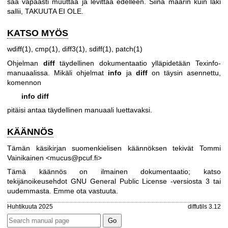
saa vapaasti muuttaa ja levittää edelleen. Siinä määrin kuin laki
sallii, TAKUUTA EI OLE.
KATSO MYÖS
wdiff(1)
,
cmp(1)
,
diff3(1)
,
sdiff(1)
,
patch(1)
Ohjelman
diff
täydellinen dokumentaatio ylläpidetään Texinfo-
manuaalissa. Mikäli ohjelmat
info
ja
diff
on täysin asennettu,
komennon
info diff
pitäisi antaa täydellinen manuaali luettavaksi.
KÄÄNNÖS
Tämän käsikirjan suomenkielisen käännöksen tekivät Tommi
Vainikainen <mucus@pcuf.fi>
Tämä käännös on ilmainen dokumentaatio; katso
tekijänoikeusehdot
GNU General Public License -versiosta 3
tai
uudemmasta. Emme ota vastuuta.
Huhtikuuta 2025
diffutils 3.12