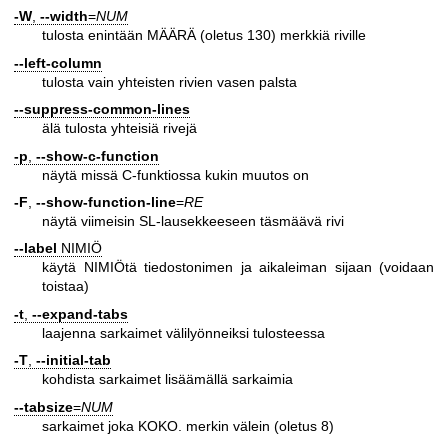
-W
,
--width
=
NUM
tulosta enintään MÄÄRÄ (oletus 130) merkkiä riville
--left-column
tulosta vain yhteisten rivien vasen palsta
--suppress-common-lines
älä tulosta yhteisiä rivejä
-p
,
--show-c-function
näytä missä C-funktiossa kukin muutos on
-F
,
--show-function-line
=
RE
näytä viimeisin SL-lausekkeeseen täsmäävä rivi
--label
NIMIÖ
käytä NIMIÖtä tiedostonimen ja aikaleiman sijaan (voidaan
toistaa)
-t
,
--expand-tabs
laajenna sarkaimet välilyönneiksi tulosteessa
-T
,
--initial-tab
kohdista sarkaimet lisäämällä sarkaimia
--tabsize
=
NUM
sarkaimet joka KOKO. merkin välein (oletus 8)