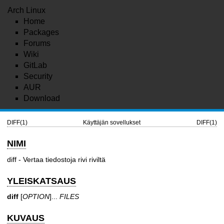
Arch Linux
Home
Packages
Forums
Wiki
GitLab
Security
AUR
Download
DIFF(1)
Käyttäjän sovellukset
DIFF(1)
NIMI
diff - Vertaa tiedostoja rivi riviltä
YLEISKATSAUS
diff
[
OPTION
]...
FILES
KUVAUS