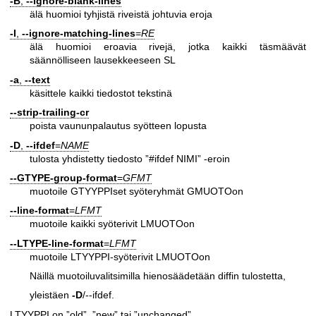
-B
,
--ignore-blank-lines
älä huomioi tyhjistä riveistä johtuvia eroja
-I
,
--ignore-matching-lines
=
RE
älä huomioi eroavia rivejä, jotka kaikki täsmäävät
säännölliseen lausekkeeseen SL
-a
,
--text
käsittele kaikki tiedostot tekstinä
--strip-trailing-cr
poista vaununpalautus syötteen lopusta
-D
,
--ifdef
=
NAME
tulosta yhdistetty tiedosto ”#ifdef NIMI” -eroin
--GTYPE-group-format
=
GFMT
muotoile GTYYPPIset syöteryhmät GMUOTOon
--line-format
=
LFMT
muotoile kaikki syöterivit LMUOTOon
--LTYPE-line-format
=
LFMT
muotoile LTYYPPI-syöterivit LMUOTOon
Näillä muotoiluvalitsimilla hienosäädetään diffin tulostetta,
yleistäen
-D
/--ifdef.
LTYYPPI on ”old”, ”new” tai ”unchanged”.