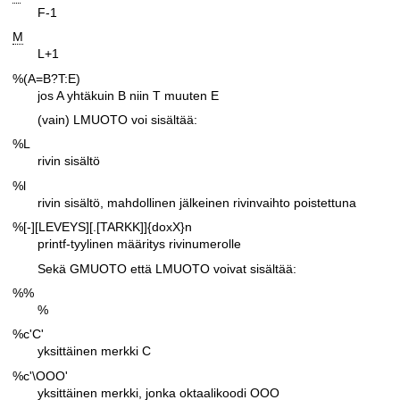
F-1
M
L+1
%(A=B?T:E)
jos A yhtäkuin B niin T muuten E
(vain) LMUOTO voi sisältää:
%L
rivin sisältö
%l
rivin sisältö, mahdollinen jälkeinen rivinvaihto poistettuna
%[-][LEVEYS][.[TARKK]]{doxX}n
printf-tyylinen määritys rivinumerolle
Sekä GMUOTO että LMUOTO voivat sisältää:
%%
%
%c'C'
yksittäinen merkki C
%c'\OOO'
yksittäinen merkki, jonka oktaalikoodi OOO