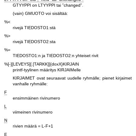
GTYYPPI on LTYYPPI tai ”changed”.
(vain) GMUOTO voi sisältää:
%<
rivejä TIEDOSTO1:stä
%>
rivejä TIEDOSTO2:sta
%=
TIEDOSTO1:n ja TIEDOSTO2:n yhteiset rivit
%[-][LEVEYS][.[TARKK]]{doxX}KIRJAIN
printf-tyylinen määritys KIRJAIMelle
KIRJAIMET ovat seuraavat uudelle ryhmälle; pienet kirjaimet
vanhalle ryhmälle:
F
ensimmäinen rivinumero
L
viimeinen rivinumero
N
rivien määrä = L-F+1
E