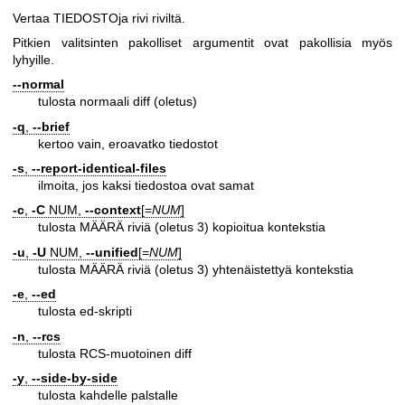
Vertaa TIEDOSTOja rivi riviltä.
Pitkien valitsinten pakolliset argumentit ovat pakollisia myös
lyhyille.
--normal
tulosta normaali diff (oletus)
-q
,
--brief
kertoo vain, eroavatko tiedostot
-s
,
--report-identical-files
ilmoita, jos kaksi tiedostoa ovat samat
-c
,
-C
NUM,
--context
[=
NUM
]
tulosta MÄÄRÄ riviä (oletus 3) kopioitua kontekstia
-u
,
-U
NUM,
--unified
[=
NUM
]
tulosta MÄÄRÄ riviä (oletus 3) yhtenäistettyä kontekstia
-e
,
--ed
tulosta ed-skripti
-n
,
--rcs
tulosta RCS-muotoinen diff
-y
,
--side-by-side
tulosta kahdelle palstalle