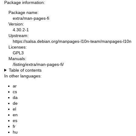
Package information:
Package name:
extra/man-pages-fi
Version:
4.30.2-1
Upstream:
https://salsa.debian.org/manpages-l10n-team/manpages-l10n
Licenses:
GPL3
Manuals:
/listing/extra/man-pages-fi/
Table of contents
In other languages:
ar
cs
da
de
el
en
es
fr
hu