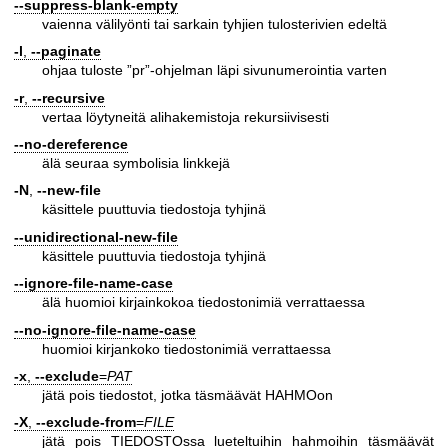
--suppress-blank-empty
vaienna välilyönti tai sarkain tyhjien tulosterivien edeltä
-l
,
--paginate
ohjaa tuloste ”pr”-ohjelman läpi sivunumerointia varten
-r
,
--recursive
vertaa löytyneitä alihakemistoja rekursiivisesti
--no-dereference
älä seuraa symbolisia linkkejä
-N
,
--new-file
käsittele puuttuvia tiedostoja tyhjinä
--unidirectional-new-file
käsittele puuttuvia tiedostoja tyhjinä
--ignore-file-name-case
älä huomioi kirjainkokoa tiedostonimiä verrattaessa
--no-ignore-file-name-case
huomioi kirjankoko tiedostonimiä verrattaessa
-x
,
--exclude
=
PAT
jätä pois tiedostot, jotka täsmäävät HAHMOon
-X
,
--exclude-from
=
FILE
jätä pois TIEDOSTOssa lueteltuihin hahmoihin täsmäävät