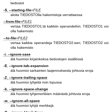
tiedostot
-S
,
--starting-file
=
FILE
aloita TIEDOSTOlla hakemistoja verrattaessa
--from-file
=
FILE1
vertaa TIEDOSTO1:tä kaikkiin operandeihin; TIEDOSTO1 voi
olla hakemisto
--to-file
=
FILE2
vertaa kaikkia operandeja TIEDOSTO2:een; TIEDOSTO2 voi
olla hakemisto
-i
,
--ignore-case
älä huomioi kirjainkokoa tiedostojen sisällössä
-E
,
--ignore-tab-expansion
älä huomioi sarkainten laajennuksesta johtuvia eroja
-Z
,
--ignore-trailing-space
älä huomioi tyhjeitä rivin lopussa
-b
,
--ignore-space-change
älä huomioi tyhjemerkkien määrästä johtuvia eroja
-w
,
--ignore-all-space
älä huomioi tyhjiä merkkejä