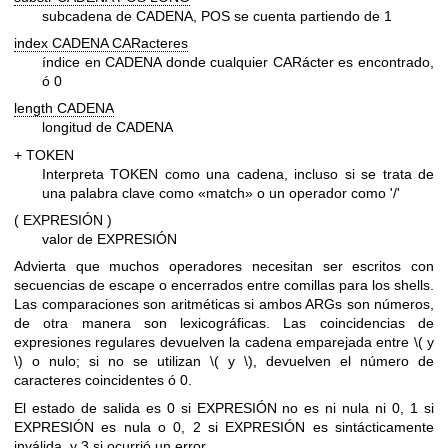
subcadena de CADENA, POS se cuenta partiendo de 1
index CADENA CARacteres
índice en CADENA donde cualquier CARácter es encontrado,
ó 0
length CADENA
longitud de CADENA
+ TOKEN
Interpreta TOKEN como una cadena, incluso si se trata de
una palabra clave como «match» o un operador como '/'
( EXPRESIÓN )
valor de EXPRESIÓN
Advierta que muchos operadores necesitan ser escritos con
secuencias de escape o encerrados entre comillas para los shells.
Las comparaciones son aritméticas si ambos ARGs son números,
de otra manera son lexicográficas. Las coincidencias de
expresiones regulares devuelven la cadena emparejada entre \( y
\) o nulo; si no se utilizan \( y \), devuelven el número de
caracteres coincidentes ó 0.
El estado de salida es 0 si EXPRESIÓN no es ni nula ni 0, 1 si
EXPRESIÓN es nula o 0, 2 si EXPRESIÓN es sintácticamente
inválida, y 3 si ocurrió un error.