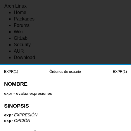
Arch Linux
Home
Packages
Forums
Wiki
GitLab
Security
AUR
Download
EXPR(1)
Órdenes de usuario
EXPR(1)
NOMBRE
expr - evalúa expresiones
SINOPSIS
expr
EXPRESIÓN
expr
OPCIÓN