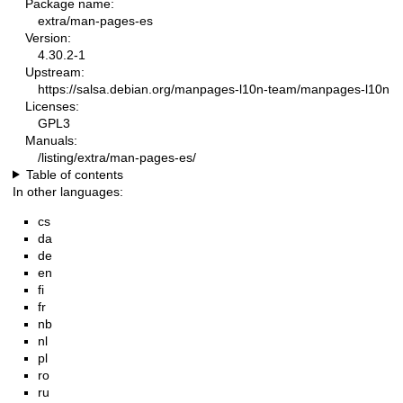
Package name:
extra/man-pages-es
Version:
4.30.2-1
Upstream:
https://salsa.debian.org/manpages-l10n-team/manpages-l10n
Licenses:
GPL3
Manuals:
/listing/extra/man-pages-es/
Table of contents
In other languages:
cs
da
de
en
fi
fr
nb
nl
pl
ro
ru