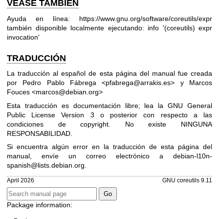
VÉASE TAMBIÉN
Ayuda en línea:
https://www.gnu.org/software/coreutils/expr
también disponible localmente ejecutando: info '(coreutils) expr
invocation'
TRADUCCIÓN
La traducción al español de esta página del manual fue creada
por Pedro Pablo Fábrega <pfabrega@arrakis.es> y Marcos
Fouces <marcos@debian.org>
Esta traducción es documentación libre; lea la
GNU General
Public License Version 3
o posterior con respecto a las
condiciones de copyright. No existe NINGUNA
RESPONSABILIDAD.
Si encuentra algún error en la traducción de esta página del
manual, envíe un correo electrónico a
debian-l10n-
spanish@lists.debian.org
.
April 2026
GNU coreutils 9.11
Package information: