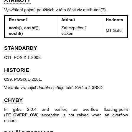
ATRIBUTY
Vysvětlení pojmů použitých v této části viz
attributes(7)
.
Rozhraní
Atribut
Hodnota
cosh
(),
coshf
(),
Zabezpečení
MT-Safe
coshl
()
vláken
STANDARDY
C11, POSIX.1-2008.
HISTORIE
C99, POSIX.1-2001.
Varianta vracející
double
splňuje také SVr4 a 4.3BSD.
CHYBY
In glibc 2.3.4 and earlier, an overflow floating-point
(
FE_OVERFLOW
) exception is not raised when an overflow
occurs.