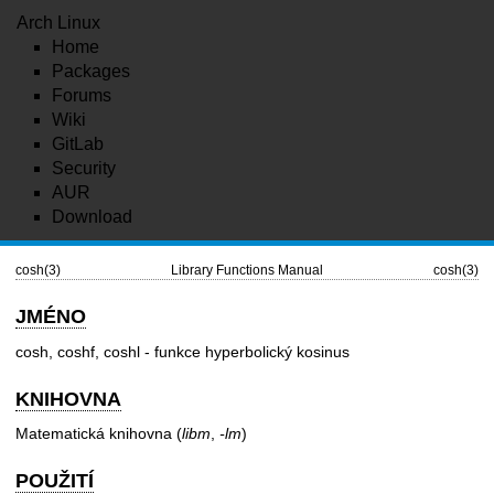
Arch Linux
Home
Packages
Forums
Wiki
GitLab
Security
AUR
Download
cosh(3)
Library Functions Manual
cosh(3)
JMÉNO
cosh, coshf, coshl - funkce hyperbolický kosinus
KNIHOVNA
Matematická knihovna (
libm
,
-lm
)
POUŽITÍ