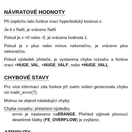
NÁVRATOVÉ HODNOTY
Při úspěchu tato funkce vrací hyperbolický kosinus
x
.
Je-li
x
NaN, je vráceno NaN.
Pokud je
x
+0 nebo -0, je vrácena hodnota 1.
Pokud je
x
plus nebo mínus nekonečno, je vráceno plus
nekonečno.
Pokud výsledek přeteče, je vystavena chyba rozsahu a funkce
vrací +
HUGE_VAL
, +
HUGE_VALF
, nebo
+HUGE_VALL
.
CHYBOVÉ STAVY
Pro více informací zda funkce při svém volání generovala chybu
viz
math_error(7)
.
Mohou se objevit následující chyby:
Chyba rozsahu: přetečení výsledku
errno
je nastaveno na
ERANGE
. Přehled výjimek plovoucí
desetinné řádky (
FE_OVERFLOW
) je zvýšeno.