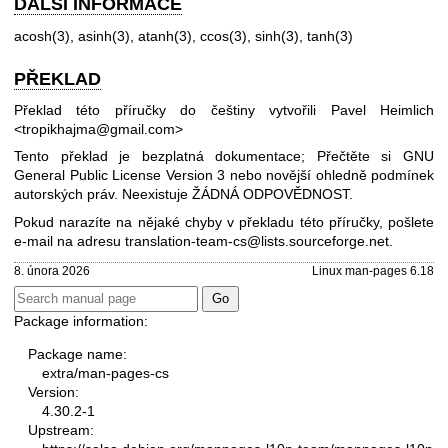
DALŠÍ INFORMACE
acosh(3)
,
asinh(3)
,
atanh(3)
,
ccos(3)
,
sinh(3)
,
tanh(3)
PŘEKLAD
Překlad této příručky do češtiny vytvořili Pavel Heimlich
<tropikhajma@gmail.com>
Tento překlad je bezplatná dokumentace; Přečtěte si
GNU
General Public License Version 3
nebo novější ohledně podmínek
autorských práv. Neexistuje ŽÁDNÁ ODPOVĚDNOST.
Pokud narazíte na nějaké chyby v překladu této příručky, pošlete
e-mail na adresu
translation-team-cs@lists.sourceforge.net
.
8. února 2026
Linux man-pages 6.18
Package information:
Package name:
extra/man-pages-cs
Version:
4.30.2-1
Upstream: