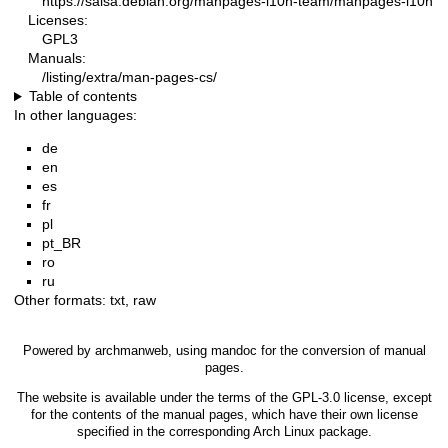
https://salsa.debian.org/manpages-l10n-team/manpages-l10n
Licenses:
GPL3
Manuals:
/listing/extra/man-pages-cs/
Table of contents
In other languages:
de
en
es
fr
pl
pt_BR
ro
ru
Other formats:
txt
,
raw
Powered by
archmanweb
, using
mandoc
for the conversion of manual
pages.
The website is available under the terms of the
GPL-3.0
license, except
for the contents of the manual pages, which have their own license
specified in the corresponding Arch Linux package.