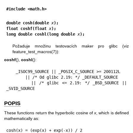
#include <math.h>
double cosh(double 
x
);
float coshf(float 
x
);
long double coshl(long double 
x
);
Požaduje množinu testovacích maker pro glibc (viz
feature_test_macros(7)
):
coshf
(),
coshl
():
    _ISOC99_SOURCE || _POSIX_C_SOURCE >= 200112L

        || /* Od glibc 2.19: */ _DEFAULT_SOURCE

        || /* glibc <= 2.19: */ _BSD_SOURCE || 
_SVID_SOURCE
POPIS
These functions return the hyperbolic cosine of
x
, which is defined
mathematically as:
cosh(x) = (exp(x) + exp(-x)) / 2