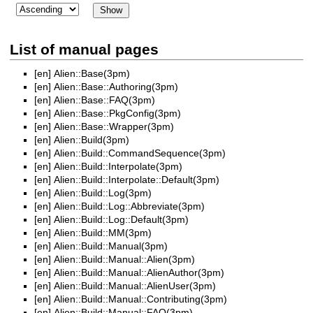
List of manual pages
[en]
Alien::Base(3pm)
[en]
Alien::Base::Authoring(3pm)
[en]
Alien::Base::FAQ(3pm)
[en]
Alien::Base::PkgConfig(3pm)
[en]
Alien::Base::Wrapper(3pm)
[en]
Alien::Build(3pm)
[en]
Alien::Build::CommandSequence(3pm)
[en]
Alien::Build::Interpolate(3pm)
[en]
Alien::Build::Interpolate::Default(3pm)
[en]
Alien::Build::Log(3pm)
[en]
Alien::Build::Log::Abbreviate(3pm)
[en]
Alien::Build::Log::Default(3pm)
[en]
Alien::Build::MM(3pm)
[en]
Alien::Build::Manual(3pm)
[en]
Alien::Build::Manual::Alien(3pm)
[en]
Alien::Build::Manual::AlienAuthor(3pm)
[en]
Alien::Build::Manual::AlienUser(3pm)
[en]
Alien::Build::Manual::Contributing(3pm)
[en]
Alien::Build::Manual::FAQ(3pm)