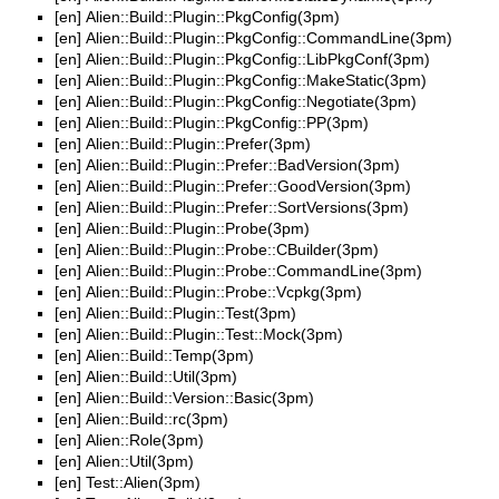
[en]
Alien::Build::Plugin::PkgConfig(3pm)
[en]
Alien::Build::Plugin::PkgConfig::CommandLine(3pm)
[en]
Alien::Build::Plugin::PkgConfig::LibPkgConf(3pm)
[en]
Alien::Build::Plugin::PkgConfig::MakeStatic(3pm)
[en]
Alien::Build::Plugin::PkgConfig::Negotiate(3pm)
[en]
Alien::Build::Plugin::PkgConfig::PP(3pm)
[en]
Alien::Build::Plugin::Prefer(3pm)
[en]
Alien::Build::Plugin::Prefer::BadVersion(3pm)
[en]
Alien::Build::Plugin::Prefer::GoodVersion(3pm)
[en]
Alien::Build::Plugin::Prefer::SortVersions(3pm)
[en]
Alien::Build::Plugin::Probe(3pm)
[en]
Alien::Build::Plugin::Probe::CBuilder(3pm)
[en]
Alien::Build::Plugin::Probe::CommandLine(3pm)
[en]
Alien::Build::Plugin::Probe::Vcpkg(3pm)
[en]
Alien::Build::Plugin::Test(3pm)
[en]
Alien::Build::Plugin::Test::Mock(3pm)
[en]
Alien::Build::Temp(3pm)
[en]
Alien::Build::Util(3pm)
[en]
Alien::Build::Version::Basic(3pm)
[en]
Alien::Build::rc(3pm)
[en]
Alien::Role(3pm)
[en]
Alien::Util(3pm)
[en]
Test::Alien(3pm)