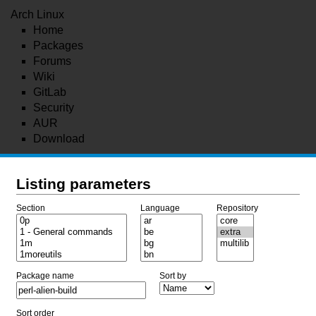
Arch Linux
Home
Packages
Forums
Wiki
GitLab
Security
AUR
Download
Listing parameters
Section
Language
Repository
Package name
Sort by
Sort order