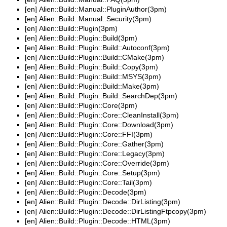
[en]
Alien::Build::Manual::PluginAuthor(3pm)
[en]
Alien::Build::Manual::Security(3pm)
[en]
Alien::Build::Plugin(3pm)
[en]
Alien::Build::Plugin::Build(3pm)
[en]
Alien::Build::Plugin::Build::Autoconf(3pm)
[en]
Alien::Build::Plugin::Build::CMake(3pm)
[en]
Alien::Build::Plugin::Build::Copy(3pm)
[en]
Alien::Build::Plugin::Build::MSYS(3pm)
[en]
Alien::Build::Plugin::Build::Make(3pm)
[en]
Alien::Build::Plugin::Build::SearchDep(3pm)
[en]
Alien::Build::Plugin::Core(3pm)
[en]
Alien::Build::Plugin::Core::CleanInstall(3pm)
[en]
Alien::Build::Plugin::Core::Download(3pm)
[en]
Alien::Build::Plugin::Core::FFI(3pm)
[en]
Alien::Build::Plugin::Core::Gather(3pm)
[en]
Alien::Build::Plugin::Core::Legacy(3pm)
[en]
Alien::Build::Plugin::Core::Override(3pm)
[en]
Alien::Build::Plugin::Core::Setup(3pm)
[en]
Alien::Build::Plugin::Core::Tail(3pm)
[en]
Alien::Build::Plugin::Decode(3pm)
[en]
Alien::Build::Plugin::Decode::DirListing(3pm)
[en]
Alien::Build::Plugin::Decode::DirListingFtpcopy(3pm)
[en]
Alien::Build::Plugin::Decode::HTML(3pm)