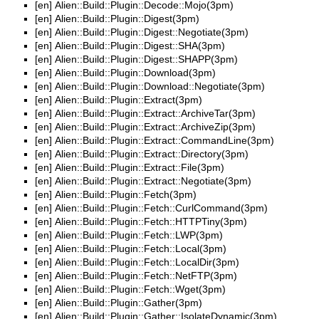
[en]
Alien::Build::Plugin::Decode::Mojo(3pm)
[en]
Alien::Build::Plugin::Digest(3pm)
[en]
Alien::Build::Plugin::Digest::Negotiate(3pm)
[en]
Alien::Build::Plugin::Digest::SHA(3pm)
[en]
Alien::Build::Plugin::Digest::SHAPP(3pm)
[en]
Alien::Build::Plugin::Download(3pm)
[en]
Alien::Build::Plugin::Download::Negotiate(3pm)
[en]
Alien::Build::Plugin::Extract(3pm)
[en]
Alien::Build::Plugin::Extract::ArchiveTar(3pm)
[en]
Alien::Build::Plugin::Extract::ArchiveZip(3pm)
[en]
Alien::Build::Plugin::Extract::CommandLine(3pm)
[en]
Alien::Build::Plugin::Extract::Directory(3pm)
[en]
Alien::Build::Plugin::Extract::File(3pm)
[en]
Alien::Build::Plugin::Extract::Negotiate(3pm)
[en]
Alien::Build::Plugin::Fetch(3pm)
[en]
Alien::Build::Plugin::Fetch::CurlCommand(3pm)
[en]
Alien::Build::Plugin::Fetch::HTTPTiny(3pm)
[en]
Alien::Build::Plugin::Fetch::LWP(3pm)
[en]
Alien::Build::Plugin::Fetch::Local(3pm)
[en]
Alien::Build::Plugin::Fetch::LocalDir(3pm)
[en]
Alien::Build::Plugin::Fetch::NetFTP(3pm)
[en]
Alien::Build::Plugin::Fetch::Wget(3pm)
[en]
Alien::Build::Plugin::Gather(3pm)
[en]
Alien::Build::Plugin::Gather::IsolateDynamic(3pm)