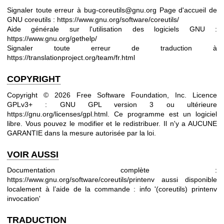
Signaler toute erreur à bug-coreutils@gnu.org
Page d'accueil de
GNU coreutils :
https://www.gnu.org/software/coreutils/
Aide générale sur l'utilisation des logiciels GNU :
https://www.gnu.org/gethelp/
Signaler toute erreur de traduction à
https://translationproject.org/team/fr.html
COPYRIGHT
Copyright © 2026 Free Software Foundation, Inc. Licence
GPLv3+ : GNU GPL version 3 ou ultérieure
https://gnu.org/licenses/gpl.html
.
Ce programme est un logiciel
libre. Vous pouvez le modifier et le redistribuer. Il n'y a AUCUNE
GARANTIE dans la mesure autorisée par la loi.
VOIR AUSSI
Documentation complète :
https://www.gnu.org/software/coreutils/printenv
aussi disponible
localement à l’aide de la commande : info '(coreutils) printenv
invocation'
TRADUCTION