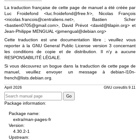
La traduction française de cette page de manuel a été créée par
Luc Froidefond <luc.froidefond@free.fr>, Nicolas François
<nicolas.francois@centraliens.net>, Bastien Scher
<bastien0705@gmail.com>, David Prévot <david@tilapin.org> et
Jean-Philippe MENGUAL <jpmengual@debian.org>
Cette traduction est une documentation libre ; veuillez vous
reporter à la
GNU General Public License version 3
concernant
les conditions de copie et de distribution. Il n'y a aucune
RESPONSABILITÉ LÉGALE.
Si vous découvrez un bogue dans la traduction de cette page de
manuel, veuillez envoyer un message à
debian-l10n-
french@lists.debian.org
.
April 2026
GNU coreutils 9.11
Package information:
Package name:
extra/man-pages-fr
Version:
4.30.2-1
Upstream: