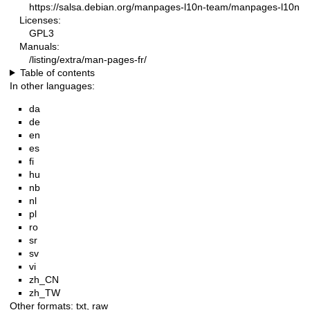
https://salsa.debian.org/manpages-l10n-team/manpages-l10n
Licenses:
GPL3
Manuals:
/listing/extra/man-pages-fr/
Table of contents
In other languages:
da
de
en
es
fi
hu
nb
nl
pl
ro
sr
sv
vi
zh_CN
zh_TW
Other formats:
txt
,
raw