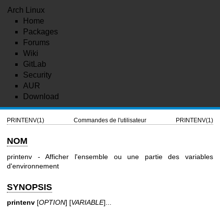
Arch Linux
Home
Packages
Forums
Wiki
GitLab
Security
AUR
Download
PRINTENV(1)
Commandes de l'utilisateur
PRINTENV(1)
NOM
printenv - Afficher l'ensemble ou une partie des variables
d'environnement
SYNOPSIS
printenv
[
OPTION
] [
VARIABLE
]...