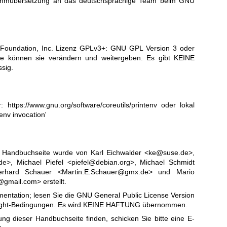
rammübersetzung an
das deutschsprachige Team beim GNU
Foundation, Inc. Lizenz GPLv3+:
GNU GPL Version 3
oder
 Sie können sie verändern und weitergeben. Es gibt KEINE
sig.
er:
https://www.gnu.org/software/coreutils/printenv
oder lokal
tenv invocation'
r Handbuchseite wurde von Karl Eichwalder <ke@suse.de>,
e>, Michael Piefel <piefel@debian.org>, Michael Schmidt
erhard Schauer <Martin.E.Schauer@gmx.de> und Mario
gmail.com> erstellt.
entation; lesen Sie die
GNU General Public License Version
right-Bedingungen. Es wird KEINE HAFTUNG übernommen.
ng dieser Handbuchseite finden, schicken Sie bitte eine E-