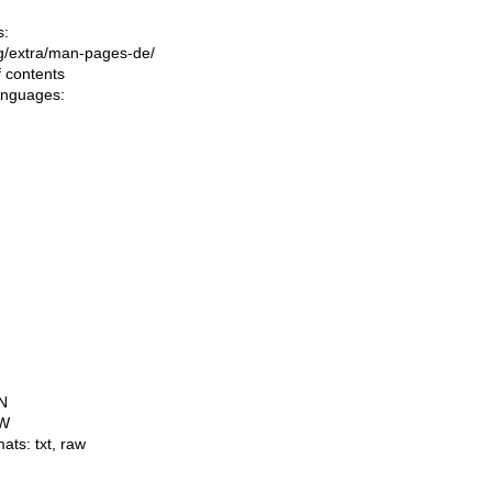
s:
ing/extra/man-pages-de/
f contents
languages:
N
W
mats:
txt
,
raw