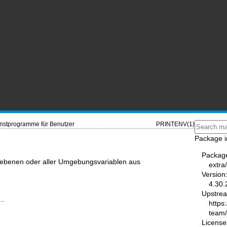
nstprogramme für Benutzer
PRINTENV(1)
Package i
Packag
egebenen oder aller Umgebungsvariablen aus
extra
Version
4.30.
Upstre
]…
https
team
License