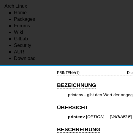
Arch Linux
Home
Packages
Forums
Wiki
GitLab
Security
AUR
Download
PRINTENV(1)
Die
BEZEICHNUNG
printenv - gibt den Wert der ang
ÜBERSICHT
printenv
[
OPTION
]… [
VARIABLE
BESCHREIBUNG