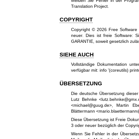
Melden Sie Fehler in der Prog
Translation Project
.
COPYRIGHT
Copyright © 2026 Free Software 
neuer.
Dies ist freie Software:
GARANTIE, soweit gesetzlich zuläs
SIEHE AUCH
Vollständige Dokumentation unt
verfügbar mit: info '(coreutils) prin
ÜBERSETZUNG
Die deutsche Übersetzung diese
Lutz Behnke <lutz.behnke@gmx.d
<michael@guug.de>, Martin Eb
Blättermann <mario.blaettermann@
Diese Übersetzung ist Freie Dokum
3
oder neuer bezüglich der Copy
Wenn Sie Fehler in der Übersetzu