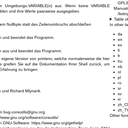
GPL3
en Umgebungs-VARIABLE(n) aus. Wenn keine VARIABLE
Manual
ablen und ihre Werte paarweise ausgegeben.
/list
Table o
nem Nullbyte statt des Zeilenumbruchs abschließen
In other 
da
 an und beendet das Programm.
en
es
fi
en aus und beendet das Programm.
fr
e eigene Version von printenv, welche normalerweise die hier
hu
te greifen Sie auf die Dokumentation Ihrer Shell zurück, um
nb
 Erfahrung zu bringen.
nl
pl
ro
sr
 und Richard Mlynarik.
sv
vi
zh_C
zh_T
an
bug-coreutils@gnu.org
.
Other for
//www.gnu.org/software/coreutils/
von GNU-Software:
https://www.gnu.org/gethelp/