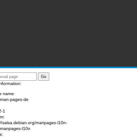
nformation:
e name:
/man-pages-de
:
2-1
am:
://salsa.debian.org/manpages-l10n-
/manpages-l10n
s: