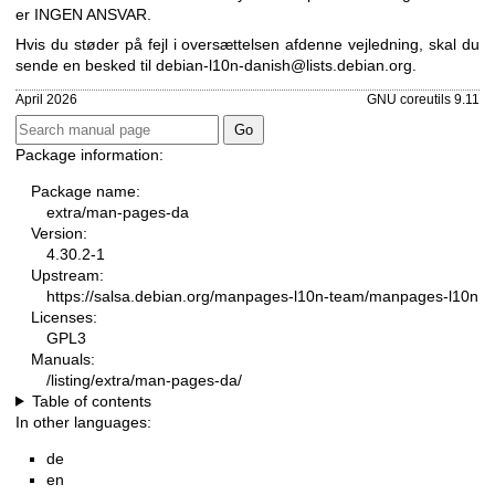
er INGEN ANSVAR.
Hvis du støder på fejl i oversættelsen af ​​denne vejledning, skal du
sende en besked til
debian-l10n-danish@lists.debian.org
.
April 2026
GNU coreutils 9.11
Package information:
Package name:
extra/man-pages-da
Version:
4.30.2-1
Upstream:
https://salsa.debian.org/manpages-l10n-team/manpages-l10n
Licenses:
GPL3
Manuals:
/listing/extra/man-pages-da/
Table of contents
In other languages:
de
en