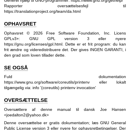
Generel hjælp til GNU-programmer:
https://www.gnu.org/gethelp/
Rapporter oversættelsesfejl til
https://translationproject.org/team/da.html
OPHAVSRET
Ophavsret © 2026 Free Software Foundation, Inc. Licens
GPLv3+: GNU GPL version 3 eller nyere
https://gnu.org/licenses/gpl.html
.
Dette er et frit program: du kan
frit ændre og videredistribuere det. Der gives INGEN GARANTI, i
den grad som loven tillader dette.
SE OGSÅ
Fuld dokumentation
https://www.gnu.org/software/coreutils/printenv
eller lokalt
tilgængelig via: info '(coreutils) printenv invocation'
OVERSÆTTELSE
Oversættere af denne manual til dansk Joe Hansen
<joedalton2@yahoo.dk>
Denne oversættelse er gratis dokumentation; læs
GNU General
Public License version 3
eller nyere for ophavsretbetingelser. Der