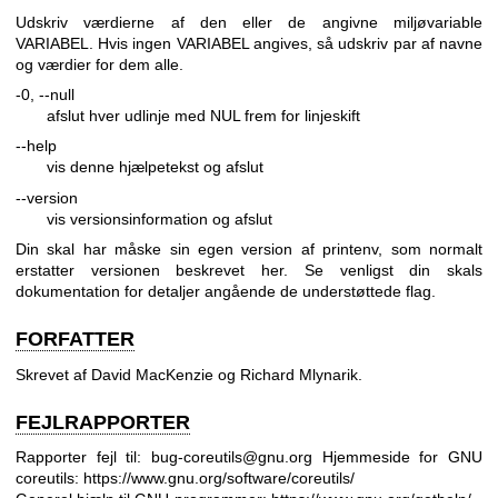
Udskriv værdierne af den eller de angivne miljøvariable
VARIABEL. Hvis ingen VARIABEL angives, så udskriv par af navne
og værdier for dem alle.
-0, --null
afslut hver udlinje med NUL frem for linjeskift
--help
vis denne hjælpetekst og afslut
--version
vis versionsinformation og afslut
Din skal har måske sin egen version af printenv, som normalt
erstatter versionen beskrevet her. Se venligst din skals
dokumentation for detaljer angående de understøttede flag.
FORFATTER
Skrevet af David MacKenzie og Richard Mlynarik.
FEJLRAPPORTER
Rapporter fejl til: bug-coreutils@gnu.org
Hjemmeside for GNU
coreutils:
https://www.gnu.org/software/coreutils/