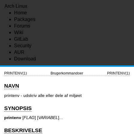
Arch Linux
Home
Packages
Forums
Wiki
GitLab
Security
AUR
Download
PRINTENV(1)
Brugerkommandoer
PRINTENV(1)
NAVN
printenv - udskriv alle eller dele af miljøet
SYNOPSIS
printenv
[
FLAG
] [
VARIABEL
]...
BESKRIVELSE