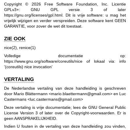
Copyright © 2026 Free Software Foundation, Inc. Licentie
GPLv3+: GNU GPL versie 3 of later
https://gnu.org/licenses/gpl.html
.
Dit is vrije software: u mag het
vrijelijk wijzigen en verder verspreiden. Deze software kent GEEN
GARANTIE, voor zover de wet dit toestaat.
ZIE OOK
nice(2)
,
renice(1)
Volledige documentatie op:
https://www.gnu.org/software/coreutils/nice
of lokaal via: info
'(coreutils) nice invocation'
VERTALING
De Nederlandse vertaling van deze handleiding is geschreven
door Mario Blättermann <mario.blaettermann@gmail.com> en Luc
Castermans <luc.castermans@gmail.com>
Deze vertaling is vrije documentatie; lees de
GNU General Public
License Version 3
of later over de Copyright-voorwaarden. Er is
geen AANSPRAKELIJKHEID.
Indien U fouten in de vertaling van deze handleiding zou vinden,