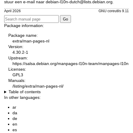
stuur een e-mail naar
debian-l10n-dutch@lists.debian.org
.
April 2026
GNU coreutils 9.11
Package information:
Package name:
extra/man-pages-nl
Version:
4.30.2-1
Upstream:
https://salsa.debian.org/manpages-l10n-team/manpages-l10n
Licenses:
GPL3
Manuals:
/listing/extra/man-pages-nl/
Table of contents
In other languages:
ar
da
de
en
es