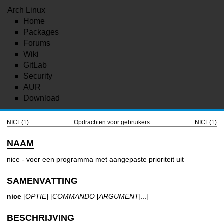
Arch Linux
Home
Packages
Forums
Wiki
GitLab
Security
AUR
Download
NICE(1)
Opdrachten voor gebruikers
NICE(1)
NAAM
nice - voer een programma met aangepaste prioriteit uit
SAMENVATTING
nice
[
OPTIE
] [
COMMANDO
[
ARGUMENT
]...]
BESCHRIJVING