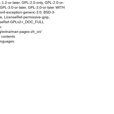
1.2-or-later, GPL-2.0-only, GPL-2.0-or-
, GPL-3.0-or-later, GPL-3.0-or-later WITH
onf-exception-generic-3.0, BSD-3-
e, LicenseRef-permissive-gzip,
nseRef-GPLv2+_DOC_FULL
s:
ing/extra/man-pages-zh_cn/
f contents
languages: