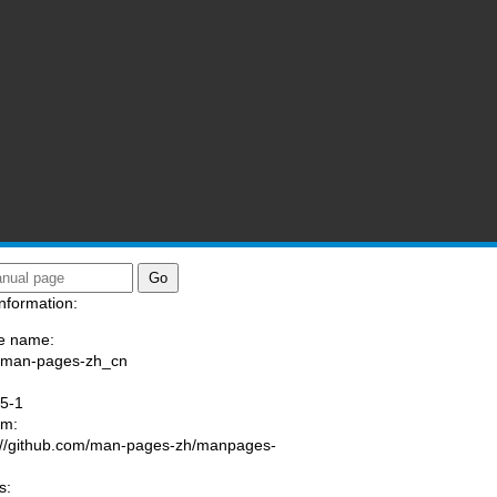
nformation:
e name:
/man-pages-zh_cn
:
.5-1
am:
://github.com/man-pages-zh/manpages-
s: