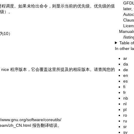
GFDL-
进程调度。如果未给出命令，则显示当前的优先级。优先级的值
later
低级）。
Autoc
Claus
Lice
Manual
为10）
/list
Table o
In other 
ar
da
己的 nice 程序版本，它会覆盖这里所提及的相应版本。请查阅您的
de
en
es
fi
fr
nb
nl
pl
ro
//www.gnu.org/software/coreutils/
ru
g/team/zh_CN.html
报告翻译错误。
sr
sv