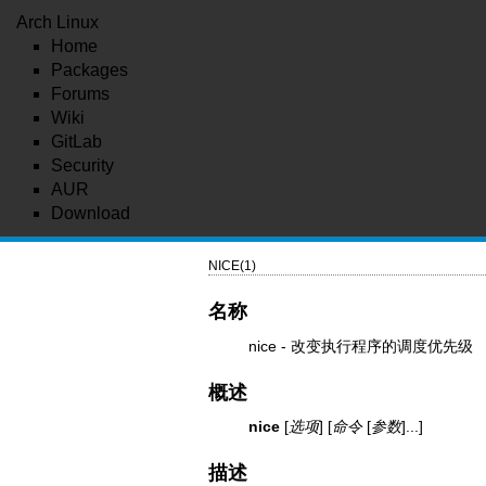
Arch Linux
Home
Packages
Forums
Wiki
GitLab
Security
AUR
Download
NICE(1)
名称
nice - 改变执行程序的调度优先级
概述
nice
[
选项
] [
命令
[
参数
]...]
描述