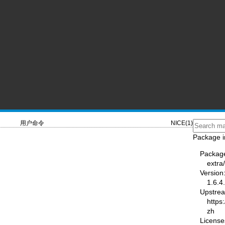
用户命令
NICE(1)
Package i
Packag
extra
Version
1.6.4
Upstre
https
zh
License