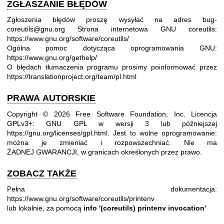
ZGŁASZANIE BŁĘDÓW
Zgłoszenia błędów proszę wysyłać na adres bug-
coreutils@gnu.org
Strona internetowa GNU coreutils:
https://www.gnu.org/software/coreutils/
Ogólna pomoc dotycząca oprogramowania GNU:
https://www.gnu.org/gethelp/
O błędach tłumaczenia programu prosimy poinformować przez
https://translationproject.org/team/pl.html
PRAWA AUTORSKIE
Copyright © 2026 Free Software Foundation, Inc. Licencja
GPLv3+: GNU GPL w wersji 3 lub późniejszej
https://gnu.org/licenses/gpl.html
.
Jest to wolne oprogramowanie:
można je zmieniać i rozpowszechniać. Nie ma
ŻADNEJ GWARANCJI, w granicach określonych przez prawo.
ZOBACZ TAKŻE
Pełna dokumentacja:
https://www.gnu.org/software/coreutils/printenv
lub lokalnie, za pomocą
info '(coreutils) printenv invocation'