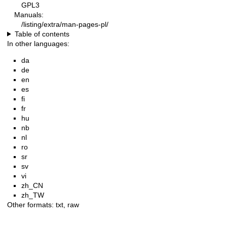
GPL3
Manuals:
/listing/extra/man-pages-pl/
Table of contents
In other languages:
da
de
en
es
fi
fr
hu
nb
nl
ro
sr
sv
vi
zh_CN
zh_TW
Other formats:
txt
,
raw