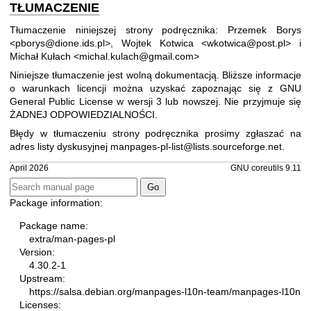
TŁUMACZENIE
Tłumaczenie niniejszej strony podręcznika: Przemek Borys
<pborys@dione.ids.pl>, Wojtek Kotwica <wkotwica@post.pl> i
Michał Kułach <michal.kulach@gmail.com>
Niniejsze tłumaczenie jest wolną dokumentacją. Bliższe informacje
o warunkach licencji można uzyskać zapoznając się z
GNU
General Public License w wersji 3
lub nowszej. Nie przyjmuje się
ŻADNEJ ODPOWIEDZIALNOŚCI.
Błędy w tłumaczeniu strony podręcznika prosimy zgłaszać na
adres listy dyskusyjnej
manpages-pl-list@lists.sourceforge.net
.
April 2026
GNU coreutils 9.11
Package information:
Package name:
extra/man-pages-pl
Version:
4.30.2-1
Upstream:
https://salsa.debian.org/manpages-l10n-team/manpages-l10n
Licenses: