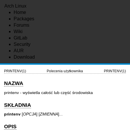
Arch Linux
Home
Packages
Forums
Wiki
GitLab
Security
AUR
Download
PRINTENV(1)
Polecenia użytkownika
PRINTENV(1)
NAZWA
printenv - wyświetla całość lub część środowiska
SKŁADNIA
printenv
[
OPCJA
] [
ZMIENNA
]...
OPIS