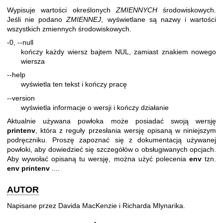
Wypisuje wartości określonych
ZMIENNYCH
środowiskowych.
Jeśli nie podano
ZMIENNEJ
, wyświetlane są nazwy i wartości
wszystkich zmiennych środowiskowych.
-0, --null
kończy każdy wiersz bajtem NUL, zamiast znakiem nowego
wiersza
--help
wyświetla ten tekst i kończy pracę
--version
wyświetla informacje o wersji i kończy działanie
Aktualnie używana powłoka może posiadać swoją wersję
printenv
, która z reguły przesłania wersję opisaną w niniejszym
podręczniku. Proszę zapoznać się z dokumentacją używanej
powłoki, aby dowiedzieć się szczegółów o obsługiwanych opcjach.
Aby wywołać opisaną tu wersję, można użyć polecenia
env
tzn.
env printenv
...
.
AUTOR
Napisane przez Davida MacKenzie i Richarda Mlynarika.