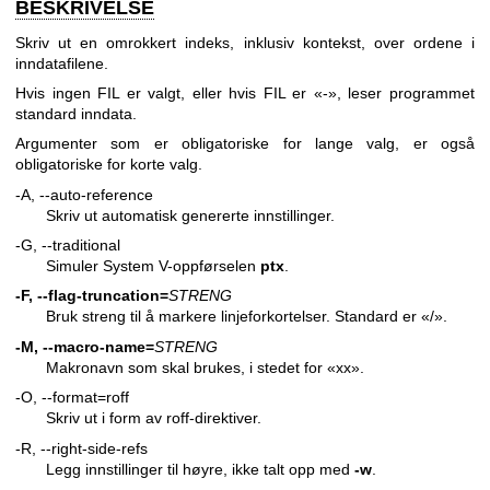
BESKRIVELSE
Skriv ut en omrokkert indeks, inklusiv kontekst, over ordene i
inndatafilene.
Hvis ingen FIL er valgt, eller hvis FIL er «-», leser programmet
standard inndata.
Argumenter som er obligatoriske for lange valg, er også
obligatoriske for korte valg.
-A, --auto-reference
Skriv ut automatisk genererte innstillinger.
-G, --traditional
Simuler System V-oppførselen
ptx
.
-F, --flag-truncation=
STRENG
Bruk streng til å markere linjeforkortelser. Standard er «/».
-M, --macro-name=
STRENG
Makronavn som skal brukes, i stedet for «xx».
-O, --format=roff
Skriv ut i form av roff-direktiver.
-R, --right-side-refs
Legg innstillinger til høyre, ikke talt opp med
-w
.