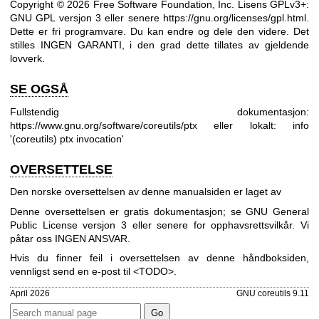
Copyright © 2026 Free Software Foundation, Inc. Lisens GPLv3+:
GNU GPL versjon 3 eller senere
https://gnu.org/licenses/gpl.html
.
Dette er fri programvare. Du kan endre og dele den videre. Det
stilles INGEN GARANTI, i den grad dette tillates av gjeldende
lovverk.
SE OGSÅ
Fullstendig dokumentasjon:
https://www.gnu.org/software/coreutils/ptx
eller lokalt: info
'(coreutils) ptx invocation'
OVERSETTELSE
Den norske oversettelsen av denne manualsiden er laget av
Denne oversettelsen er gratis dokumentasjon; se
GNU General
Public License versjon 3
eller senere for opphavsrettsvilkår. Vi
påtar oss INGEN ANSVAR.
Hvis du finner feil i oversettelsen av denne håndboksiden,
vennligst send en e-post til <TODO>.
April 2026
GNU coreutils 9.11