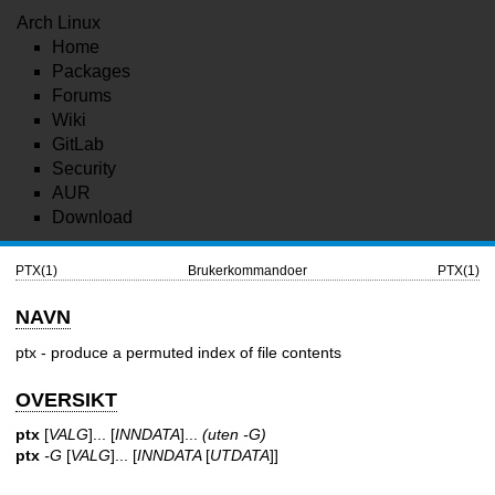
Arch Linux
Home
Packages
Forums
Wiki
GitLab
Security
AUR
Download
PTX(1)
Brukerkommandoer
PTX(1)
NAVN
ptx - produce a permuted index of file contents
OVERSIKT
ptx
[
VALG
]... [
INNDATA
]...
(uten -G)
ptx
-G
[
VALG
]... [
INNDATA
[
UTDATA
]]