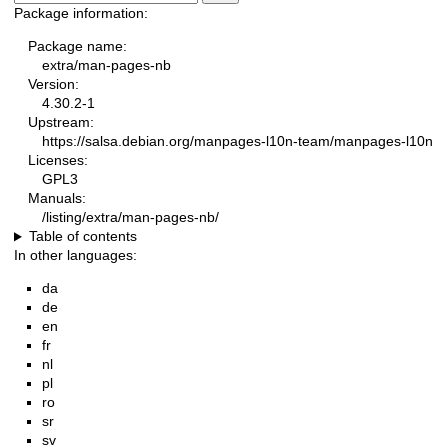
Package information:
Package name:
extra/man-pages-nb
Version:
4.30.2-1
Upstream:
https://salsa.debian.org/manpages-l10n-team/manpages-l10n
Licenses:
GPL3
Manuals:
/listing/extra/man-pages-nb/
Table of contents
In other languages:
da
de
en
fr
nl
pl
ro
sr
sv