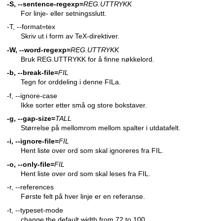
-S, --sentence-regexp=
REG.UTTRYKK
For linje- eller setningsslutt.
-T, --format=tex
Skriv ut i form av TeX-direktiver.
-W, --word-regexp=
REG.UTTRYKK
Bruk REG.UTTRYKK for å finne nøkkelord.
-b, --break-file=
FIL
Tegn for orddeling i denne FILa.
-f, --ignore-case
Ikke sorter etter små og store bokstaver.
-g, --gap-size=
TALL
Størrelse på mellomrom mellom spalter i utdatafelt.
-i, --ignore-file=
FIL
Hent liste over ord som skal ignoreres fra FIL.
-o, --only-file=
FIL
Hent liste over ord som skal leses fra FIL.
-r, --references
Første felt på hver linje er en referanse.
-t, --typeset-mode
change the default width from 72 to 100