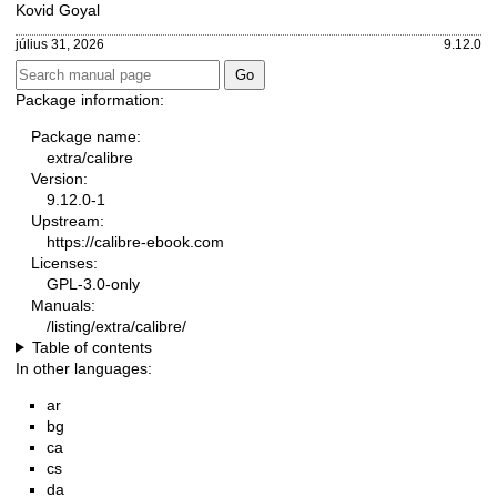
Kovid Goyal
július 31, 2026
9.12.0
Package information:
Package name:
extra/calibre
Version:
9.12.0-1
Upstream:
https://calibre-ebook.com
Licenses:
GPL-3.0-only
Manuals:
/listing/extra/calibre/
Table of contents
In other languages:
ar
bg
ca
cs
da