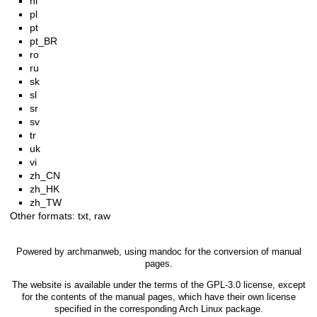
nl
pl
pt
pt_BR
ro
ru
sk
sl
sr
sv
tr
uk
vi
zh_CN
zh_HK
zh_TW
Other formats:
txt
,
raw
Powered by
archmanweb
, using
mandoc
for the conversion of manual
pages.
The website is available under the terms of the
GPL-3.0
license, except
for the contents of the manual pages, which have their own license
specified in the corresponding Arch Linux package.