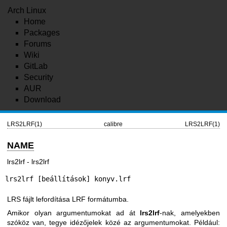
Arch Linux
Home
Packages
Forums
Wiki
GitLab
Security
AUR
Download
LRS2LRF(1)
calibre
LRS2LRF(1)
NAME
lrs2lrf - lrs2lrf
lrs2lrf [beállítások] konyv.lrf
LRS fájlt lefordítása LRF formátumba.
Amikor olyan argumentumokat ad át
lrs2lrf
-nak, amelyekben
szóköz van, tegye idézőjelek közé az argumentumokat. Például: