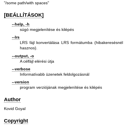
"/some path/with spaces"
[BEÁLLÍTÁSOK]
--help, -h
súgó megjelenítése és kilépés
--lrs
LRS fájl konvertálása LRS formátumba (hibakeresésnél
hasznos).
--output, -o
A célfájl elérési útja
--verbose
Informatívabb üzenetek feldolgozásnál
--version
program verziójának megjelenítése és kilépés
Author
Kovid Goyal
Copyright