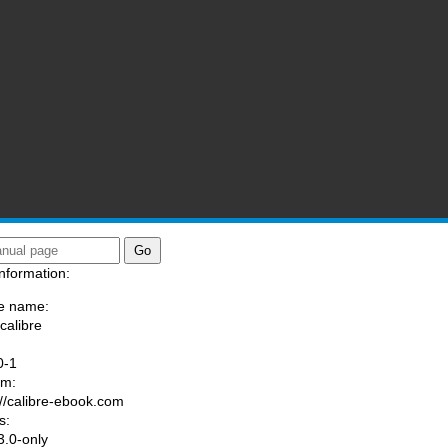
nformation:
e name:
calibre
:
0-1
am:
://calibre-ebook.com
s:
.0-only