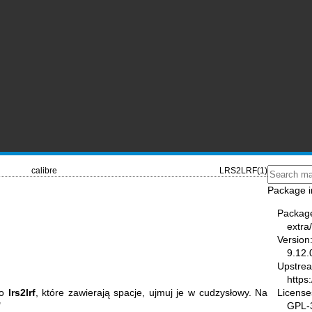
calibre
LRS2LRF(1)
Package i
Packag
extra/
Version
9.12.
Upstre
https
License
do
lrs2lrf
, które zawierają spacje, ujmuj je w cudzysłowy. Na
GPL-3
"