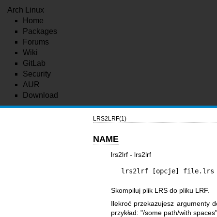
Arch Linux
Home
Packages
Forums
Wiki
GitLab
Security
AUR
Download
LRS2LRF(1)
NAME
lrs2lrf - lrs2lrf
lrs2lrf [opcje] file.lrs
Skompiluj plik LRS do pliku LRF.
Ilekroć przekazujesz argumenty 
przykład: "/some path/with spaces