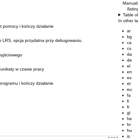
Manual
/listi
Table o
In other 
st pomocy i kończy działanie
ar
bg
 LRS, opcja przydatna przy debugowaniu.
ca
cs
da
wyjściowego
de
el
nikaty w czasie pracy
en
es
programu i kończy działanie
et
eu
fa
fi
fr
gl
he
hr
hu
is