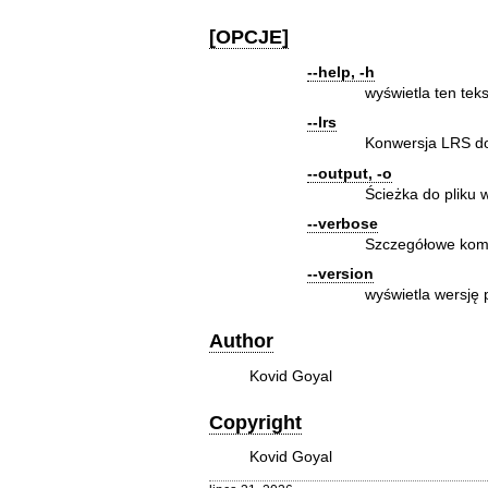
[OPCJE]
--help, -h
wyświetla ten tek
--lrs
Konwersja LRS do
--output, -o
Ścieżka do pliku 
--verbose
Szczegółowe komu
--version
wyświetla wersję 
Author
Kovid Goyal
Copyright
Kovid Goyal