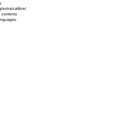
s:
ng/extra/calibre/
f contents
languages: