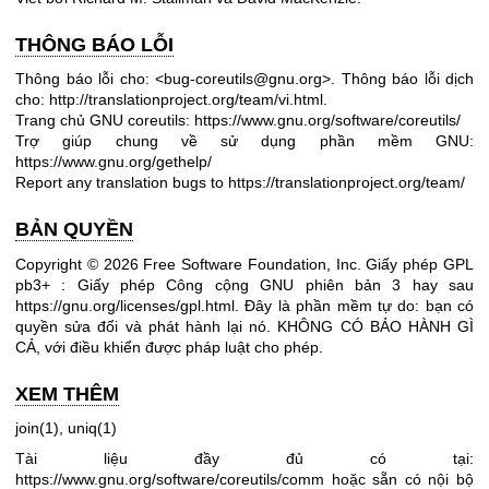
THÔNG BÁO LỖI
Thông báo lỗi cho: <bug-coreutils@gnu.org>. Thông báo lỗi dịch
cho:
http://translationproject.org/team/vi.html
.
Trang chủ GNU coreutils:
https://www.gnu.org/software/coreutils/
Trợ giúp chung về sử dụng phần mềm GNU:
https://www.gnu.org/gethelp/
Report any translation bugs to
https://translationproject.org/team/
BẢN QUYỀN
Copyright © 2026 Free Software Foundation, Inc. Giấy phép GPL
pb3+ : Giấy phép Công cộng GNU phiên bản 3 hay sau
https://gnu.org/licenses/gpl.html
.
Đây là phần mềm tự do: bạn có
quyền sửa đổi và phát hành lại nó. KHÔNG CÓ BẢO HÀNH GÌ
CẢ, với điều khiển được pháp luật cho phép.
XEM THÊM
join(1)
,
uniq(1)
Tài liệu đầy đủ có tại:
https://www.gnu.org/software/coreutils/comm
hoặc sẵn có nội bộ