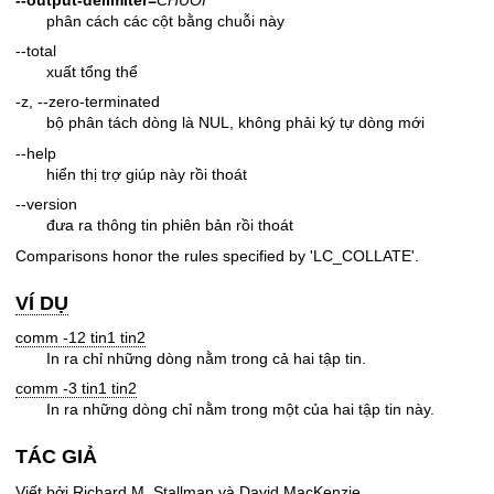
phân cách các cột bằng chuỗi này
--total
xuất tổng thể
-z, --zero-terminated
bộ phân tách dòng là NUL, không phải ký tự dòng mới
--help
hiển thị trợ giúp này rồi thoát
--version
đưa ra thông tin phiên bản rồi thoát
Comparisons honor the rules specified by 'LC_COLLATE'.
VÍ DỤ
comm -12 tin1 tin2
In ra chỉ những dòng nằm trong cả hai tập tin.
comm -3 tin1 tin2
In ra những dòng chỉ nằm trong một của hai tập tin này.
TÁC GIẢ
Viết bởi Richard M. Stallman và David MacKenzie.