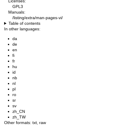
Licenses:
GPL3
Manuals:
/listing/extra/man-pages-vi/
Table of contents
In other languages:
da
de
en
fi
fr
hu
id
nb
nl
pl
ro
sr
sv
zh_CN
zh_TW
Other formats:
txt
,
raw