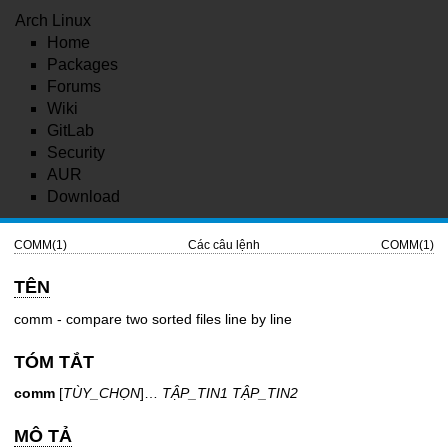
Arch Linux
Home
Packages
Forums
Wiki
GitLab
Security
AUR
Download
COMM(1)
Các câu lệnh
COMM(1)
TÊN
comm - compare two sorted files line by line
TÓM TẮT
comm
[
TÙY_CHỌN
]…
TẬP_TIN1 TẬP_TIN2
MÔ TẢ