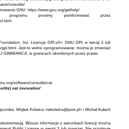
are/coreutils/
amowania GNU:
https://www.gnu.org/gethelp/
a programu prosimy poinformować przez
pl.html
Foundation, Inc. Licencja GPLv3+: GNU GPL w wersji 3 lub
s/gpl.html
.
Jest to wolne oprogramowanie: można je zmieniać
J GWARANCJI, w granicach określonych przez prawo.
nu.org/software/coreutils/cat
eutils) cat invocation'
ręcznika: Wojtek Kotwica <wkotwica@post.pl> i Michał Kułach
dokumentacją. Bliższe informacje o warunkach licencji można
eral Public License w wersji 3
lub nowszej. Nie przyjmuje