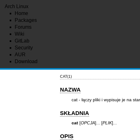
Arch Linux
Home
Packages
Forums
Wiki
GitLab
Security
AUR
Download
CAT(1)
NAZWA
cat - łączy pliki i wypisuje je na s
SKŁADNIA
cat
[
OPCJA
]... [
PLIK
]...
OPIS