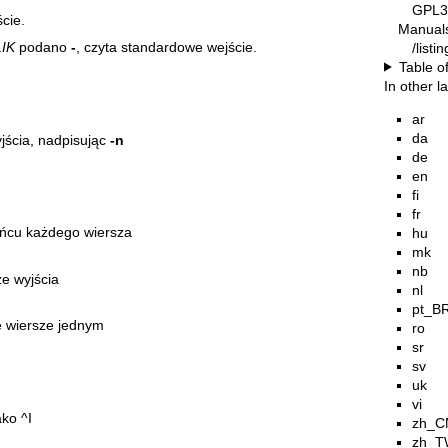
GPL3
cie.
Manual
IK
podano
-
, czyta standardowe wejście.
/list
Table o
In other 
ar
da
yjścia, nadpisując
-n
de
en
fi
fr
ońcu każdego wiersza
hu
mk
nb
e wyjścia
nl
pt_B
e wiersze jednym
ro
sr
sv
uk
vi
ako ^I
zh_C
zh_T