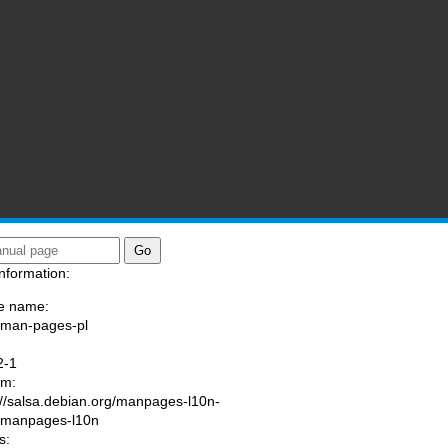
nformation:
e name:
/man-pages-pl
:
2-1
am:
://salsa.debian.org/manpages-l10n-
/manpages-l10n
s: