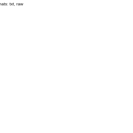
mats:
txt
,
raw