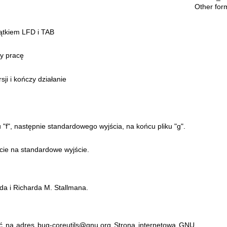
Other for
jątkiem LFD i TAB
zy pracę
sji i kończy działanie
 "f", następnie standardowego wyjścia, na końcu pliku "g".
cie na standardowe wyjście.
da i Richarda M. Stallmana.
ć na adres bug-coreutils@gnu.org
Strona internetowa GNU