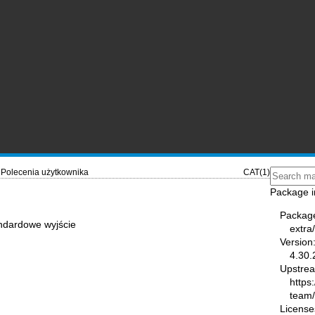
Polecenia użytkownika
CAT(1)
Package i
Packag
tandardowe wyjście
extra
Version
4.30.
Upstre
https
team
License