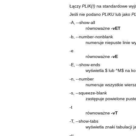
Łączy
PLIK(I)
na standardowe wyjś
Jeśli nie podano
PLIKU
lub jako
PL
-A, --show-all
równoważne
-vET
-b, --number-nonblank
numeruje niepuste linie w
-e
równoważne
-vE
-E, --show-ends
wyświetla $ lub ^M$ na k
-n, --number
numeruje wszystkie wiersz
-s, --squeeze-blank
zastępuje powielone pust
-t
równoważne
-vT
-T, --show-tabs
wyświetla znaki tabulacji j
-u