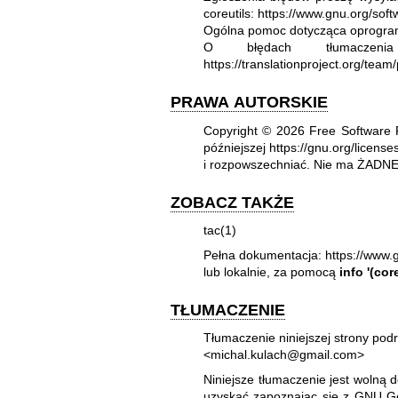
coreutils:
https://www.gnu.org/softw
Ogólna pomoc dotycząca oprogr
O błędach tłumaczeni
https://translationproject.org/team/
PRAWA AUTORSKIE
Copyright © 2026 Free Software 
późniejszej
https://gnu.org/license
i rozpowszechniać. Nie ma ŻADNE
ZOBACZ TAKŻE
tac(1)
Pełna dokumentacja:
https://www.g
lub lokalnie, za pomocą
info '(cor
TŁUMACZENIE
Tłumaczenie niniejszej strony pod
<michal.kulach@gmail.com>
Niniejsze tłumaczenie jest wolną 
uzyskać zapoznając się z
GNU Gen