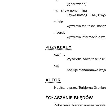
(ignorowane)
-v, --show-nonprinting
używa notacji ^ i M-, z wy
--help
wyświetla ten tekst i końc
--version
wyświetla informacje o wer
PRZYKŁADY
cat f - g
Wyświetla zawartość: pliku
cat
Kopiuje standardowe wejś
AUTOR
Napisane przez Torbjorna Granlun
ZGŁASZANIE BŁĘDÓW
Zgłoszenia błędów proszę wysyła