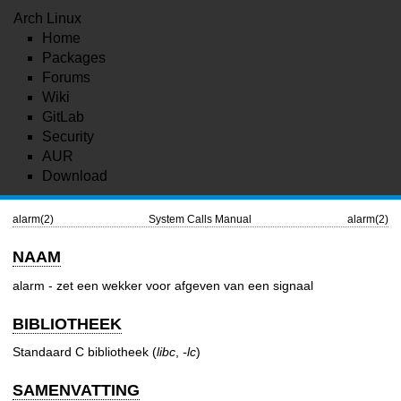
Arch Linux
Home
Packages
Forums
Wiki
GitLab
Security
AUR
Download
alarm(2)
System Calls Manual
alarm(2)
NAAM
alarm - zet een wekker voor afgeven van een signaal
BIBLIOTHEEK
Standaard C bibliotheek (
libc
,
-lc
)
SAMENVATTING