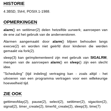
HISTORIE
4.3BSD, SVr4, POSIX.1-1988.
OPMERKINGEN
alarm
() en
setitimer(2)
delen hetzelfde uurwerk; aanroepen van
de ene zal het gebruik van de anderverstoren.
Alarmen aangemaakt door
alarm
() blijven behouden langs
execve(2)
en worden niet geërfd door kinderen die werden
gemaakt via
fork(2)
.
sleep(3)
kan geïmplementeerd zijn met gebruik van
SIGALRM
;
mengen van de aanroepen
alarm
() en
sleep
() zijn een slecht
idee.
"Scheduling" {tijd indeling} vertraging kan - zoals altijd - het
uitvoeren van een programma vertragen voor een willekeurige
hoeveelheid tijd.
ZIE OOK
gettimeofday(2)
,
pause(2)
,
select(2)
,
setitimer(2)
,
sigaction(2)
,
signal(2)
,
timer_create(2)
,
timerfd_create(2)
,
sleep(3)
,
time(7)