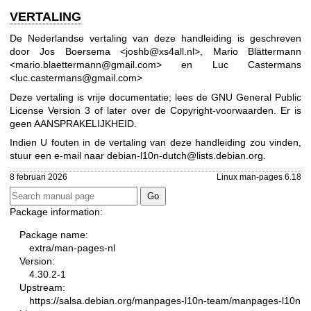
VERTALING
De Nederlandse vertaling van deze handleiding is geschreven
door Jos Boersema <joshb@xs4all.nl>, Mario Blättermann
<mario.blaettermann@gmail.com> en Luc Castermans
<luc.castermans@gmail.com>
Deze vertaling is vrije documentatie; lees de
GNU General Public
License Version 3
of later over de Copyright-voorwaarden. Er is
geen AANSPRAKELIJKHEID.
Indien U fouten in de vertaling van deze handleiding zou vinden,
stuur een e-mail naar
debian-l10n-dutch@lists.debian.org
.
8 februari 2026
Linux man-pages 6.18
Package information:
Package name:
extra/man-pages-nl
Version:
4.30.2-1
Upstream:
https://salsa.debian.org/manpages-l10n-team/manpages-l10n