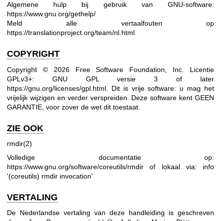
Algemene hulp bij gebruik van GNU-software:
https://www.gnu.org/gethelp/
Meld alle vertaalfouten op
https://translationproject.org/team/nl.html
COPYRIGHT
Copyright © 2026 Free Software Foundation, Inc. Licentie
GPLv3+: GNU GPL versie 3 of later
https://gnu.org/licenses/gpl.html
.
Dit is vrije software: u mag het
vrijelijk wijzigen en verder verspreiden. Deze software kent GEEN
GARANTIE, voor zover de wet dit toestaat.
ZIE OOK
rmdir(2)
Volledige documentatie op:
https://www.gnu.org/software/coreutils/rmdir
of lokaal via: info
'(coreutils) rmdir invocation'
VERTALING
De Nederlandse vertaling van deze handleiding is geschreven