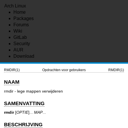
Arch Linux
Home
Packages
Forums
Wiki
GitLab
Security
AUR
Download
RMDIR(1)
Opdrachten voor gebruikers
RMDIR(1)
NAAM
rmdir - lege mappen verwijderen
SAMENVATTING
rmdir
[
OPTIE
]...
MAP
...
BESCHRIJVING