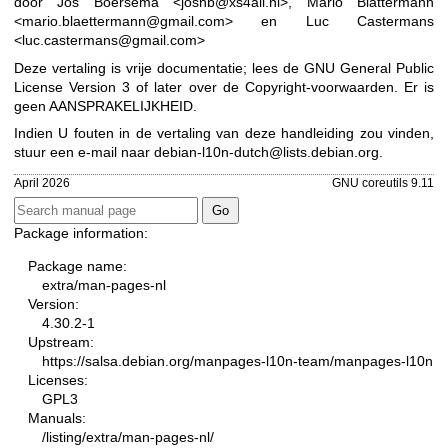
door Jos Boersema <joshb@xs4all.nl>, Mario Blättermann
<mario.blaettermann@gmail.com> en Luc Castermans
<luc.castermans@gmail.com>
Deze vertaling is vrije documentatie; lees de
GNU General Public
License Version 3
of later over de Copyright-voorwaarden. Er is
geen AANSPRAKELIJKHEID.
Indien U fouten in de vertaling van deze handleiding zou vinden,
stuur een e-mail naar
debian-l10n-dutch@lists.debian.org
.
April 2026
GNU coreutils 9.11
Package information:
Package name:
extra/man-pages-nl
Version:
4.30.2-1
Upstream:
https://salsa.debian.org/manpages-l10n-team/manpages-l10n
Licenses:
GPL3
Manuals:
/listing/extra/man-pages-nl/