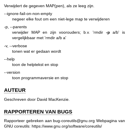
Verwijdert de gegeven MAP(pen), als ze leeg zijn.
--ignore-fail-on-non-empty
negeer elke fout om een niet-lege map te verwijderen
-p, --parents
verwijder MAP en zijn voorouders; b.v. 'rmdir
-p
a/b' is
vergelijkbaar met 'rmdir a/b a'
-v, --verbose
tonen wat er gedaan wordt
--help
toon de helptekst en stop
--version
toon programmaversie en stop
AUTEUR
Geschreven door David MacKenzie.
RAPPORTEREN VAN BUGS
Rapporteer gebreken aan bug-coreutils@gnu.org
Webpagina van
GNU coreutils:
https://www.gnu.org/software/coreutils/